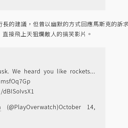
行長的建議，但曾以幽默的方式回應馬斯克的訴
，直接飛上天狙爛敵人的搞笑影片。
usk
. We heard you like rockets...
RhmsfOq7Gp
m/dBISoIvsX1
h
(@PlayOverwatch)
October 14,