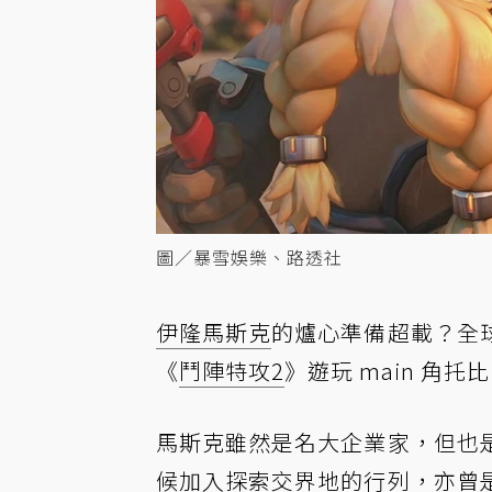
圖／暴雪娛樂、路透社
伊隆馬斯克
的爐心準備超載？全
《
鬥陣特攻2
》遊玩 main 角托
馬斯克雖然是名大企業家，但也
候加入探索交界地的行列，亦曾