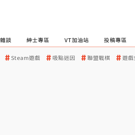
雜談
紳士專區
VT加油站
投稿專區
Steam遊戲
吸點迷因
聯盟戰棋
遊戲