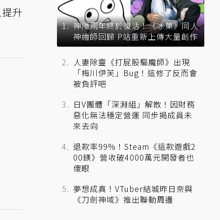
以提升
神隱兩年終於復活！《冰菓》同人
神繪師回歸 P站重新上傳大量創作
人妻除靈《打屁股驅魔師》出現
「梅川伊芙」Bug！這修了反而會
被負評吧
日V團體「深淵組」解散！因財務
惡化無法穩定營運 同步揭成員未
來去向
退款率99%！Steam《這款遊戲2
00鎂》營收破4000萬元開發者也
傻眼
夢想成真！VTuber結城昨日奈與
《刀劍神域》推出聯動周邊