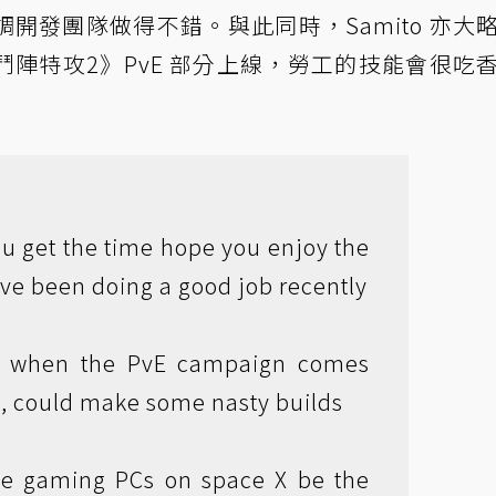
開發團隊做得不錯。與此同時，Samito 亦大
陣特攻2》PvE 部分上線，勞工的技能會很吃
ou get the time hope you enjoy the
ve been doing a good job recently
ree when the PvE campaign comes
ck, could make some nasty builds
me gaming PCs on space X be the