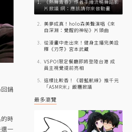
《熱舞青春》作者手繪流暢舞蹈影
片掀議 網：應該請你來做動畫
美夢成真！holo森美聲演唱《來
自深淵：覺醒的神秘》片頭曲
從漫畫中走出來！健身主播完美詮
釋《刃牙》宮本武藏
VSPO!限定餐廳即將登陸台港 成
員主視覺提前亮相
這樣比較香！《碧藍航線》推千元
「ASMR米」飯糰掀議
絲回鍋
最多瀏覽
出的時
去還一