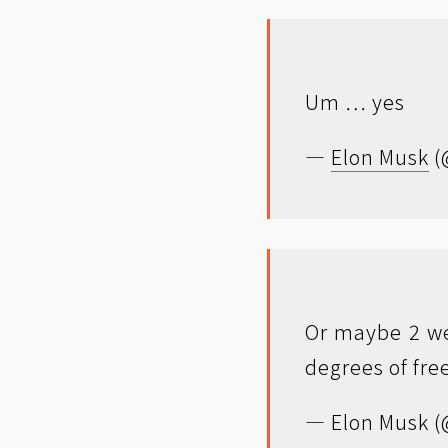
Um … yes
—
Elon Musk
(
Or maybe 2 wea
degrees of fr
— Elon Musk 