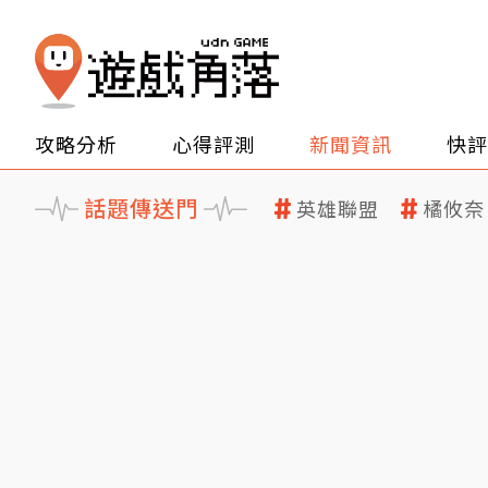
攻略分析
心得評測
新聞資訊
快評
話題傳送門
英雄聯盟
橘攸奈