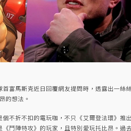
球首富馬斯克近日回覆網友提問時，透露出一絲
比昂的想法。
是個不折不扣的電玩咖，不只《艾爾登法環》推
是《鬥陣特攻》的玩家，且特別愛玩托比昂。過