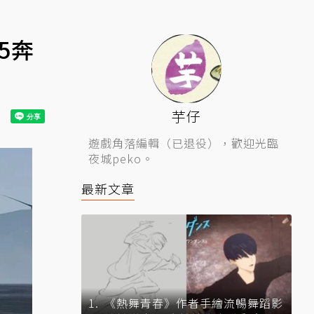
5奔
芋仔
遊戲角落編輯（已退役），歡迎光臨
夜城peko。
最新文章
《熱舞青春》作者手繪流暢舞蹈影