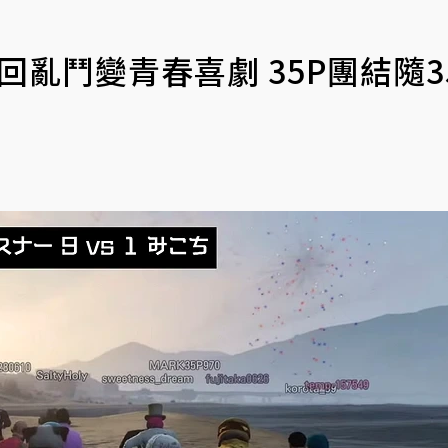
》歌回亂鬥變青春喜劇 35P團結隨3