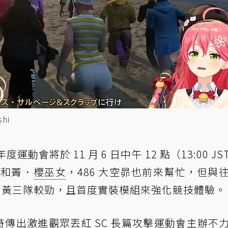
hi
年度運動會將於 11 月 6 日中午 12 點（13:00 J
澪和菁．
櫻巫女
，486 大空昴也前來幫忙，但與
白、黃三隊較勁，且首度實裝模組來強化競技體驗。
時傳出
激進觀眾丟紅 SC 長篇攻擊運動會主辦不