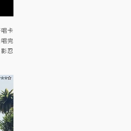
麥唱卡
曲唱完
火影忍