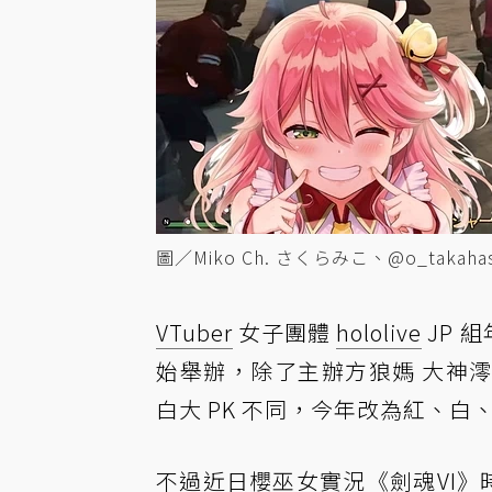
圖／Miko Ch. さくらみこ、@o_takahas
VTuber
女子團體
hololive
JP 組
始舉辦，除了主辦方狼媽 大神
白大 PK 不同，今年改為紅、
不過近日櫻巫女實況《劍魂VI》