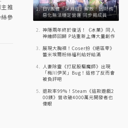
到主推
日V團體「深淵組」解散！因財務
惡化無法穩定營運 同步揭成員未
粉絲參
來去向
神隱兩年終於復活！《冰菓》同人
神繪師回歸 P站重新上傳大量創作
展現大胸襟！Coser扮《絕區零》
蕾米埃爾粉絲福利給好給滿
人妻除靈《打屁股驅魔師》出現
「梅川伊芙」Bug！這修了反而會
被負評吧
退款率99%！Steam《這款遊戲2
00鎂》營收破4000萬元開發者也
傻眼