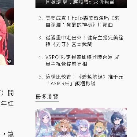
片掀議 網：應該請你來做動畫
美夢成真！holo森美聲演唱《來
自深淵：覺醒的神秘》片頭曲
從漫畫中走出來！健身主播完美詮
釋《刃牙》宮本武藏
VSPO!限定餐廳即將登陸台港 成
員主視覺提前亮相
這樣比較香！《碧藍航線》推千元
「ASMR米」飯糰掀議
ST）開
最多瀏覽
往年紅
力
，讓