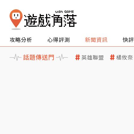
攻略分析
心得評測
新聞資訊
快評
話題傳送門
英雄聯盟
橘攸奈