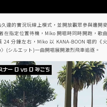
 10 點久違的實況玩線上模式，並開放觀眾參與邊開
者在指定位置待機，Miko 開唱時同時開跑，歌
24 分鐘左右，Miko 以 KANA-BOON 唱的《
tte〉(シルエット)一曲開唱展開激烈飛車追逐。