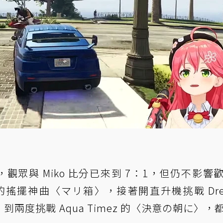
右，觀眾與 Miko 比分已來到 7：1，但仍不影響
的搖擺神曲〈マリ箱〉，接著開直升機挑戰 Dre
mo〉，到兩度挑戰 Aqua Timez 的〈決意の朝に〉