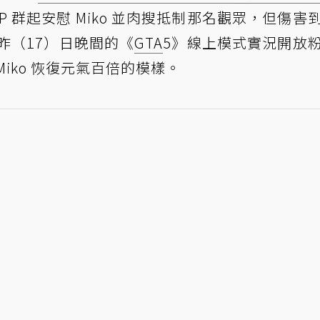
P 群起安慰 Miko 並肉搜抵制那名觀眾，但傷害
在昨（17）日晚間的《
GTA
5》線上模式實況開放
iko 恢復元氣百倍的模樣。