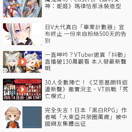
神：妮姬》瑪律恰那泳裝造型
日V大代真白「畢業計數器」宣
布終止 一份來自粉絲500天的告
別
一直呻吟？VTuber詭異「抖動」
直播破130萬觀看 本人發最新聲
明
30人全數陣亡！《艾恩葛朗特迴
盪新聲》邀實況主、VT挑戰「死
亡模式」
完全失言！日本「黑白RPG」作
者喊「大東亞共榮圈萬歲」被中
國網友集體出征