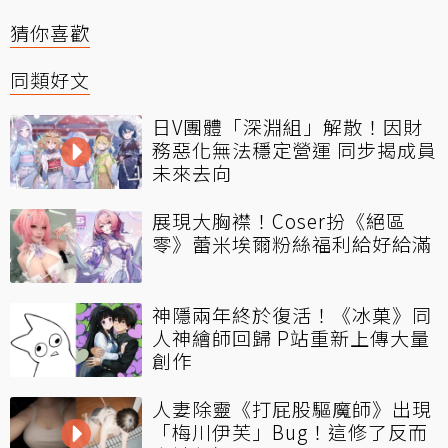
猜你喜歡
同類好文
日V團體「深淵組」解散！因財
務惡化無法穩定營運 同步揭成員
未來去向
展現大胸襟！Coser扮《絕區
零》蕾米埃爾粉絲福利給好給滿
神隱兩年終於復活！《冰菓》同
人神繪師回歸 P站重新上傳大量
創作
人妻除靈《打屁股驅魔師》出現
「梅川伊芙」Bug！這修了反而