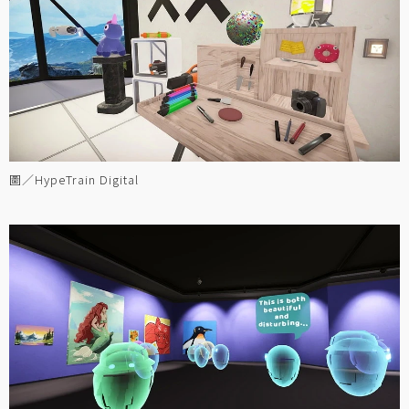
圖／HypeTrain Digital