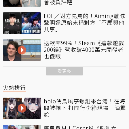
會被負評吧
LOL／對方先罵的！Aiming離隊
聲明還原始末稱對方「不願與他
共事」
退款率99%！Steam《這款遊戲
200鎂》營收破4000萬元開發者
也傻眼
看更多
火熱排行
holo儒烏風亭螺鈿來台灣！在海
關被攔下 打開行李箱現場一陣尷
尬
魔鬼身材！Coser扮《勝利女