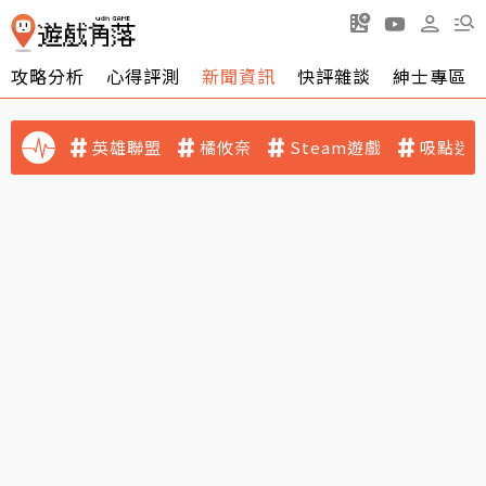
攻略分析
心得評測
新聞資訊
快評雜談
紳士專區
英雄聯盟
橘攸奈
Steam遊戲
吸點迷