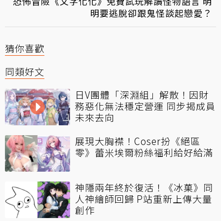
恐怖冒險《文字化化》免費試玩解讀怪物語言 明
明要逃脫卻跟鬼怪談起戀愛？
猜你喜歡
同類好文
日V團體「深淵組」解散！因財
務惡化無法穩定營運 同步揭成員
未來去向
展現大胸襟！Coser扮《絕區
零》蕾米埃爾粉絲福利給好給滿
神隱兩年終於復活！《冰菓》同
人神繪師回歸 P站重新上傳大量
創作