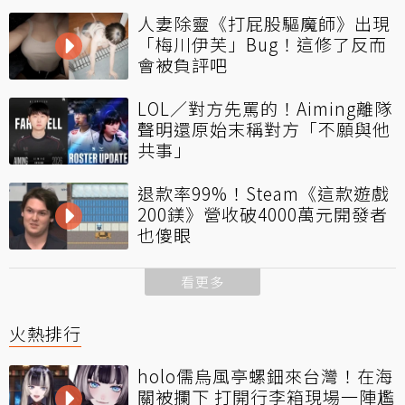
人妻除靈《打屁股驅魔師》出現
「梅川伊芙」Bug！這修了反而
會被負評吧
LOL／對方先罵的！Aiming離隊
聲明還原始末稱對方「不願與他
共事」
退款率99%！Steam《這款遊戲
200鎂》營收破4000萬元開發者
也傻眼
看更多
火熱排行
holo儒烏風亭螺鈿來台灣！在海
關被攔下 打開行李箱現場一陣尷