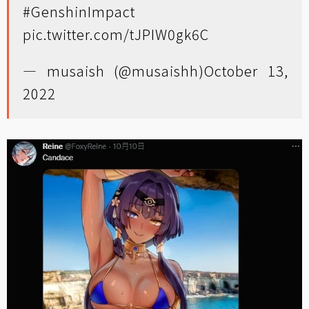
#GenshinImpact
pic.twitter.com/tJPIW0gk6C
— musaish (@musaishh)
October 13,
2022