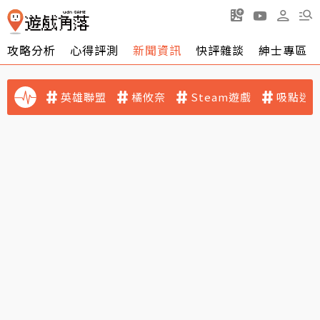
攻略分析
心得評測
新聞資訊
快評雜談
紳士專區
英雄聯盟
橘攸奈
Steam遊戲
吸點迷