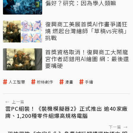
偏好？研究：因為學人類嘛
復興商工美展首獎AI作畫爭議狂
燒 燃起台灣繪師「草稿vs完稿」
挑戰
首獎資格取消！復興商工大鬧龍
宮作者認錯用AI繪圖 網：最後還
要嘴硬
人工智慧
粉絲創作
漫畫
手繪
←
上一篇
雲PC組裝！《裝機模擬器2》正式推出 逾40家廠
牌、1,200種零件組爆高規格電腦
下一篇
→