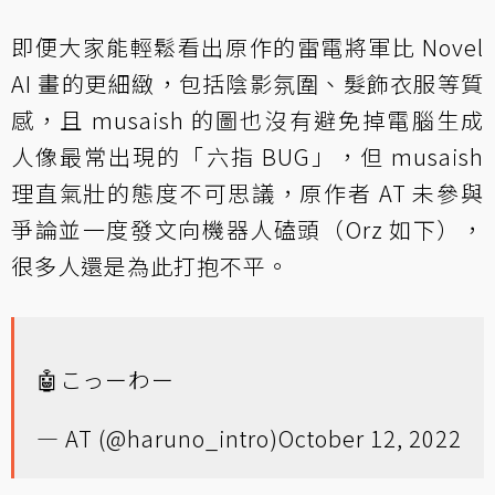
即便大家能輕鬆看出原作的雷電將軍比 Novel
AI 畫的更細緻，包括陰影氛圍、髮飾衣服等質
感，且 musaish 的圖也沒有避免掉電腦生成
人像最常出現的「六指 BUG」，但 musaish
理直氣壯的態度不可思議，原作者 AT 未參與
爭論並一度發文向機器人磕頭（Orz 如下），
很多人還是為此打抱不平。
🤖こっーわー
— AT (@haruno_intro)
October 12, 2022