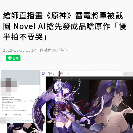
繪師直播畫《原神》雷電將軍被截
圖 Novel AI搶先發成品嗆原作「慢
半拍不要哭」
2022-10-13 13:54
遊戲角落／芋仔