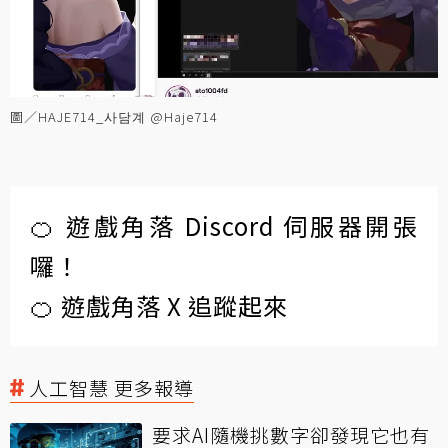
圖／HAJE714_사담계 @Haje714
🍊 遊戲角落 Discord 伺服器開張
囉！
🍊 遊戲角落 X 追蹤起來
人工智慧 更多報導
要求AI隨機挑數字卻發現它也有