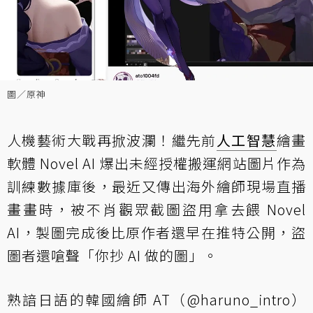
圖／原神
人機藝術大戰再掀波瀾！繼先前
人工智慧
繪畫
軟體 Novel AI 爆出未經授權搬運網站圖片作為
訓練數據庫後，最近又傳出海外繪師現場直播
畫畫時，被不肖觀眾截圖盜用拿去餵 Novel
AI，製圖完成後比原作者還早在推特公開，盜
圖者還嗆聲「你抄 AI 做的圖」。
熟諳日語的韓國繪師 AT（@haruno_intro）