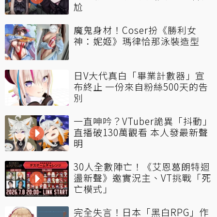
尬
魔鬼身材！Coser扮《勝利女
神：妮姬》瑪律恰那泳裝造型
日V大代真白「畢業計數器」宣
布終止 一份來自粉絲500天的告
別
一直呻吟？VTuber詭異「抖動」
直播破130萬觀看 本人發最新聲
明
30人全數陣亡！《艾恩葛朗特迴
盪新聲》邀實況主、VT挑戰「死
亡模式」
完全失言！日本「黑白RPG」作