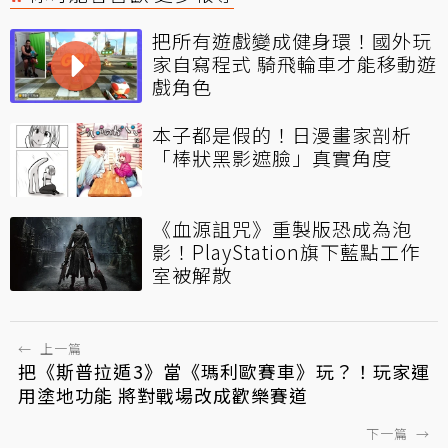
把所有遊戲變成健身環！國外玩
家自寫程式 騎飛輪車才能移動遊
戲角色
本子都是假的！日漫畫家剖析
「棒狀黑影遮臉」真實角度
《血源詛咒》重製版恐成為泡
影！PlayStation旗下藍點工作
室被解散
←
上一篇
把《斯普拉遁3》當《瑪利歐賽車》玩？！玩家運
用塗地功能 將對戰場改成歡樂賽道
下一篇
→