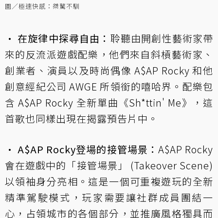
圖／極速快感：桀驁不馴
• 在旋律中探尋自由：
聆聽由開創性藝術家帶
來的反流派遊戲配樂，他們來自斜槓藝術家、
創業者、演員以及時尚偶像 A$AP Rocky 和他
創意經紀公司 AWGE 所領銜的嘻哈界。配樂包
含 A$AP Rocky 全新單曲《Sh*ttin' Me》，這
首歌也同樣出現在揭露預告片中。
• A$AP Rocky登場的接管場景：
A$AP Rocky
會在遊戲中的「接管場景」 (Takeover Scene)
以領袖身分亮相。這是一個可重複遊玩的全新
精準駕駛模式，玩家需要讓社群成員團結一
心，占領城市的各個部分，並推廣風格獨具而