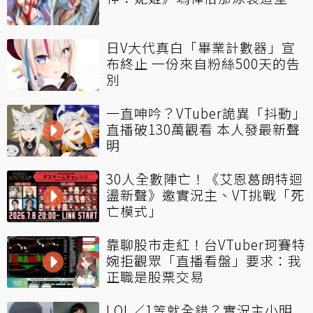
日V大代真白「畢業計數器」宣
布終止 一份來自粉絲500天的告
別
一直呻吟？VTuber詭異「抖動」
直播破130萬觀看 本人發最新聲
明
30人全數陣亡！《艾恩葛朗特迴
盪新聲》邀實況主、VT挑戰「死
亡模式」
靠聊股市走紅！台VTuber珂賽特
婉拒觀眾「直播看盤」要求：我
正職是股票交易
LOL／1等就全錯？實況主小明