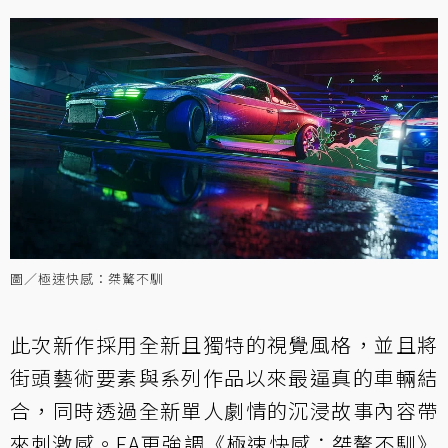
圖／極速快感：桀驁不馴
此次新作採用全新且獨特的視覺風格，並且將
街頭藝術要素與系列作品以來最逼真的車輛結
合，同時透過全新單人劇情的沉浸故事內容帶
來刺激感。EA更強調《極速快感：桀驁不馴》