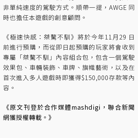
非單純速度的駕駛方式。順帶一提，AWGE 同
時也擔任本遊戲的創意顧問。
《極速快感：桀驁不馴》將於今年11月29 日
前進行預購，而從即日起預購的玩家將會收到
專屬「桀驁不馴」內容組合包，包含一個駕駛
效果包、車輛裝飾、車牌、旗幟藝術，以及在
首次進入多人遊戲時即獲得$150,000存款等內
容。
《原文刊登於合作媒體
mashdigi
，聯合新聞
網獲授權轉載。》