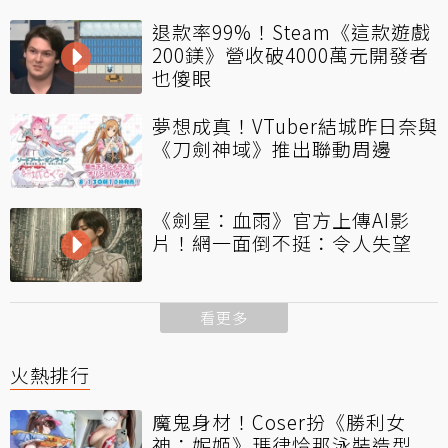
退款率99%！Steam《這款遊戲
200鎂》營收破4000萬元開發者
也傻眼
夢想成真！VTuber結城昨日奈與
《刀劍神域》推出聯動周邊
《劍星：血雨》官方上傳AI影
片！網一面倒不挺：令人失望
看更多
火熱排行
魔鬼身材！Coser扮《勝利女
神：妮姬》瑪律恰那泳裝造型