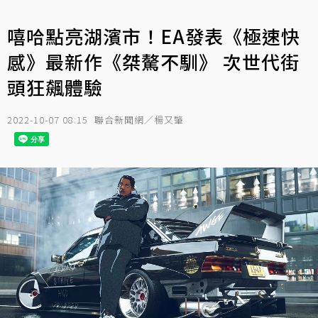
嘻哈點亮湖濱市！EA發表《極速快
感》最新作《桀驁不馴》 次世代街
頭狂飆體驗
2022-10-07 08:15
聯合新聞網／楊又肇