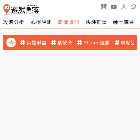
攻略分析
心得評測
新聞資訊
快評雜談
紳士專區
英雄聯盟
橘攸奈
Steam遊戲
吸點迷