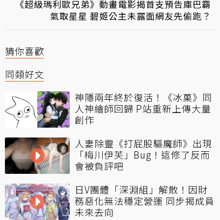
《超級瑪利歐兄弟》動畫電影揭首支預告庫巴霸
氣取星星 碧姬公主未露面網友先偷跑？
猜你喜歡
同類好文
神隱兩年終於復活！《冰菓》同
人神繪師回歸 P站重新上傳大量
創作
人妻除靈《打屁股驅魔師》出現
「梅川伊芙」Bug！這修了反而
會被負評吧
日V團體「深淵組」解散！因財
務惡化無法穩定營運 同步揭成員
未來去向