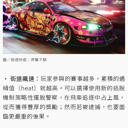
圖／極速快感：桀驁不馴
• 街道飆速：
玩家參與的賽事越多，累積的通
緝值（heat）就越高。可以選擇使用新的逃脫
機制策略性擺脫警察，在飛車追逐中占上風，
從而獲得豐厚的獎勵；然而若被逮捕，也要面
臨更嚴重的後果。