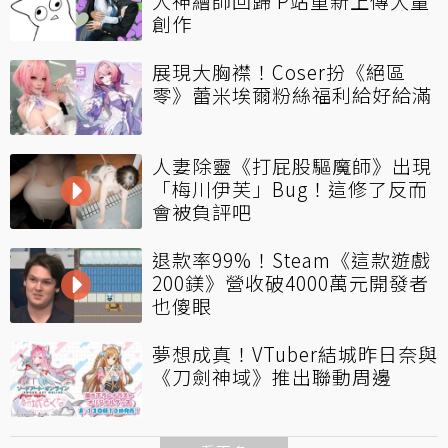
人神繪師回歸 P站重新上傳大量
創作
展現大胸襟！Coser扮《絕區
零》蕾米埃爾粉絲福利給好給滿
人妻除靈《打屁股驅魔師》出現
「梅川伊芙」Bug！這修了反而
會被負評吧
退款率99%！Steam《這款遊戲
200鎂》營收破4000萬元開發者
也傻眼
夢想成真！VTuber結城昨日奈與
《刀劍神域》推出聯動周邊