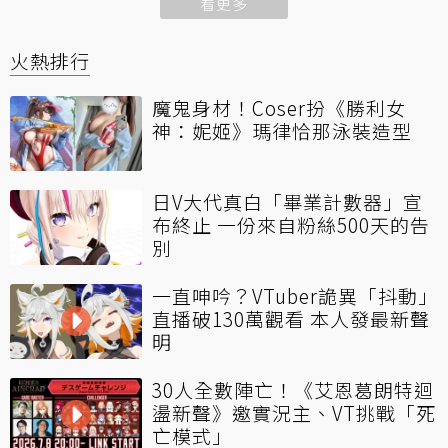
看更多
火熱排行
魔鬼身材！Coser扮《勝利女
神：妮姬》瑪律恰那泳裝造型
日V大代真白「畢業計數器」宣
布終止 一份來自粉絲500天的告
別
一直呻吟？VTuber詭異「抖動」
直播破130萬觀看 本人發最新聲
明
30人全數陣亡！《艾恩葛朗特迴
盪新聲》邀實況主、VT挑戰「死
亡模式」