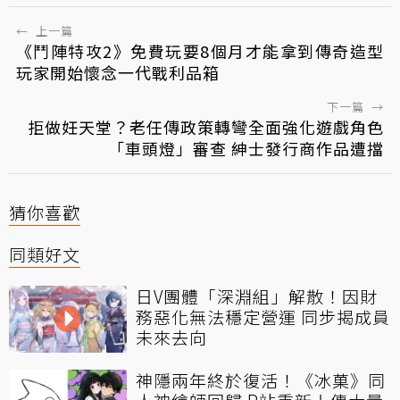
←
上一篇
《鬥陣特攻2》免費玩要8個月才能拿到傳奇造型
玩家開始懷念一代戰利品箱
下一篇
→
拒做妊天堂？老任傳政策轉彎全面強化遊戲角色
「車頭燈」審查 紳士發行商作品遭擋
猜你喜歡
同類好文
日V團體「深淵組」解散！因財
務惡化無法穩定營運 同步揭成員
未來去向
神隱兩年終於復活！《冰菓》同