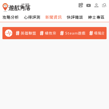
攻略分析
心得評測
新聞資訊
快評雜談
紳士專區
英雄聯盟
橘攸奈
Steam遊戲
吸點迷