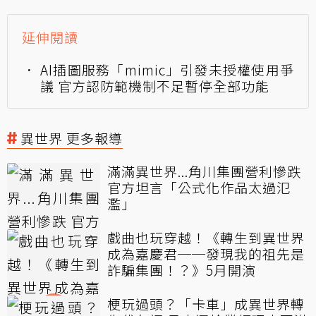
延伸閱讀
AI插圖服務「mimic」引發未授權使用爭
議 官方認防範機制不足暫停全部功能
異世界 更多報導
滿滿異世界...角川集團營利慘跌
官方坦言「公式化作品太過氾
濫」
戲曲也玩穿越！《轉生到異世界
成為嘉慶君──發現我的祖先是
詐騙集團！？》5月開演
梗玩過頭？「卡車」成異世界轉