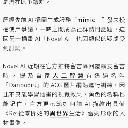
是潛在的爭議點。
歷經先前 AI 插圖生成服務「
mimic
」引發未授
權使用爭議，一時之間成為社群熱門話題，這
回另一插畫 AI「Novel AI」也因類似的疑慮受
到討論。
Novel AI 近期在官方推特留言區回覆網友留言
時，提及自家
人工智慧
有透過名叫
「Danbooru」的 ACG 圖片網站進行訓練，因
此不只能學習插畫的視覺效果，角色的名稱也
能記住，官方更示範如何請 AI 描繪出具備
《Re:從零開始的
異世界
生活》雷姆形象的人
物畫像。