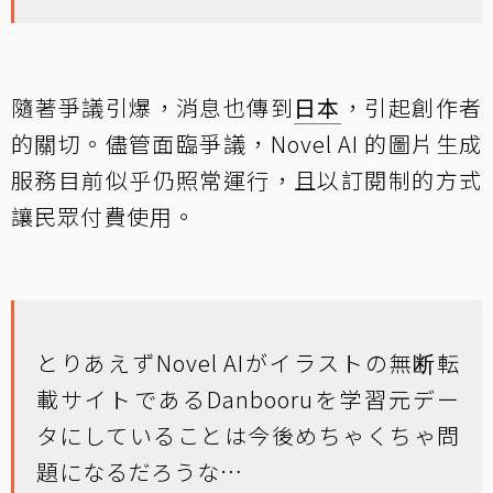
隨著爭議引爆，消息也傳到
日本
，引起創作者
的關切。儘管面臨爭議，Novel AI 的圖片生成
服務目前似乎仍照常運行，且以訂閱制的方式
讓民眾付費使用。
とりあえずNovel AIがイラストの無断転
載サイトであるDanbooruを学習元デー
タにしていることは今後めちゃくちゃ問
題になるだろうな…