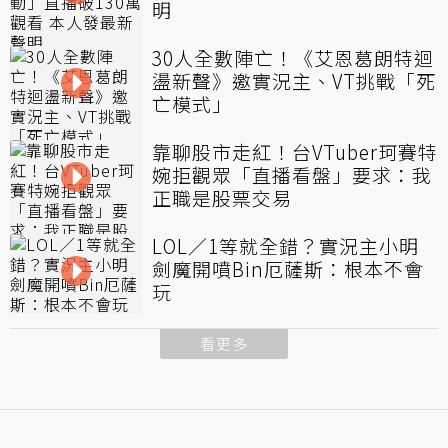
明
30人全數陣亡！《艾恩葛朗特迴
盪新聲》邀實況主、VT挑戰「死
亡模式」
靠聊股市走紅！台VTuber珂賽特
婉拒觀眾「直播看盤」要求：我
正職是股票交易
LOL／1等就全錯？實況主小明
劍魔開噴Bin厄薩斯：根本不會
玩
看更多