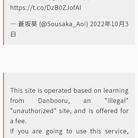
https://t.co/DzB0ZJofAl
— 蒼坂葵 (@Sousaka_Aoi)
2022年10月3
日
This site is operated based on learning
from Danbooru, an "illegal"
"unauthorized" site, and is offered for
a fee.
If you are going to use this service,