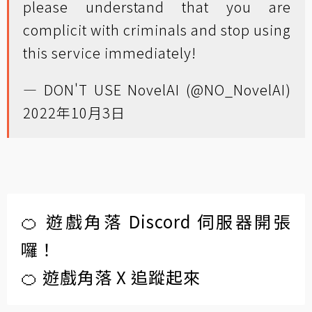
please understand that you are
complicit with criminals and stop using
this service immediately!
— DON'T USE NovelAI (@NO_NovelAI)
2022年10月3日
🍊 遊戲角落 Discord 伺服器開張
囉！
🍊 遊戲角落 X 追蹤起來