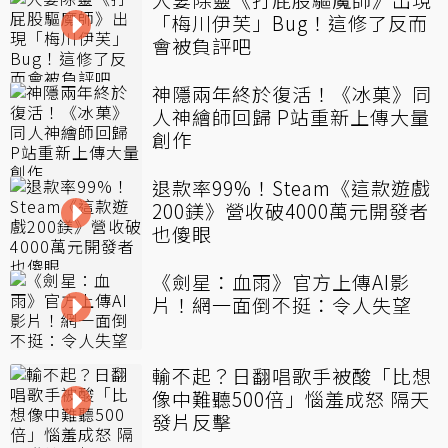
「梅川伊芙」Bug！這修了反而
會被負評吧
神隱兩年終於復活！《冰菓》同
人神繪師回歸 P站重新上傳大量
創作
退款率99%！Steam《這款遊戲
200鎂》營收破4000萬元開發者
也傻眼
《劍星：血雨》官方上傳AI影
片！網一面倒不挺：令人失望
輸不起？日翻唱歌手被酸「比想
像中難聽500倍」惱羞成怒 隔天
發片反擊