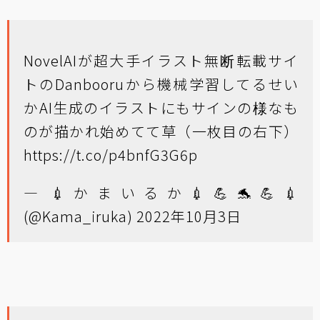
NovelAIが超大手イラスト無断転載サイ
トのDanbooruから機械学習してるせい
かAI生成のイラストにもサインの様なも
のが描かれ始めてて草（一枚目の右下）
https://t.co/p4bnfG3G6p
— 💉かまいるか💉💪🐬💪💉
(@Kama_iruka)
2022年10月3日