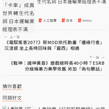
生代名詞 日本運輸業經理表不滿
異世界
動漫
人工智慧
日本
mimic
←
上一篇
《電馭叛客2077》新MOD烘托動畫「邊緣行者」
沉浸感 坐上長椅回味與「露西」相遇
下一篇
→
《戰神：諸神黃昏》遊戲總時長40小時？ESRB
分級稱暴力美學依舊 另加「兩句髒話」
猜你喜歡
同類好文
人妻除靈《打屁股驅魔師》出現