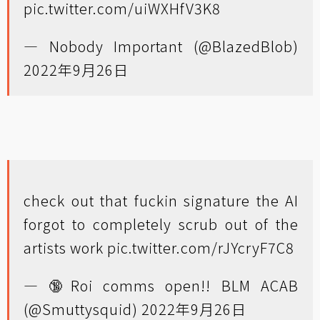
pic.twitter.com/uiWXHfV3K8
— Nobody Important (@BlazedBlob)
2022年9月26日
check out that fuckin signature the AI
forgot to completely scrub out of the
artists work
pic.twitter.com/rJYcryF7C8
— 🔞Roi comms open!! BLM ACAB
(@Smuttysquid)
2022年9月26日