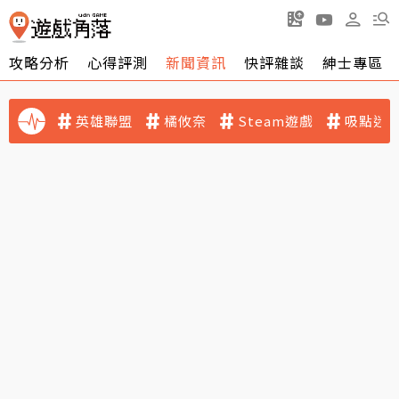
攻略分析
心得評測
新聞資訊
快評雜談
紳士專區
英雄聯盟
橘攸奈
Steam遊戲
吸點迷