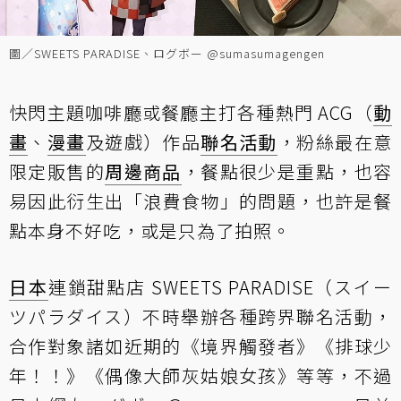
圖／SWEETS PARADISE、ログボー @sumasumagengen
快閃主題咖啡廳或餐廳主打各種熱門 ACG（
動
畫
、
漫畫
及遊戲）作品
聯名活動
，粉絲最在意
限定販售的
周邊商品
，餐點很少是重點，也容
易因此衍生出「浪費食物」的問題，也許是餐
點本身不好吃，或是只為了拍照。
日本
連鎖甜點店 SWEETS PARADISE（スイー
ツパラダイス）不時舉辦各種跨界聯名活動，
合作對象諸如近期的《境界觸發者》《排球少
年！！》《偶像大師灰姑娘女孩》等等，不過