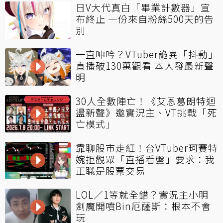
日V大代真白「畢業計數器」宣
布終止 一份來自粉絲500天的告
別
一直呻吟？VTuber詭異「抖動」
直播破130萬觀看 本人發最新聲
明
30人全數陣亡！《艾恩葛朗特迴
盪新聲》邀實況主、VT挑戰「死
亡模式」
靠聊股市走紅！台VTuber珂賽特
婉拒觀眾「直播看盤」要求：我
正職是股票交易
LOL／1等就全錯？實況主小明
劍魔開噴Bin厄薩斯：根本不會
玩