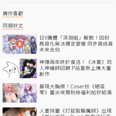
猜你喜歡
同類好文
日V團體「深淵組」解散！因財
務惡化無法穩定營運 同步揭成員
未來去向
神隱兩年終於復活！《冰菓》同
人神繪師回歸 P站重新上傳大量
創作
展現大胸襟！Coser扮《絕區
零》蕾米埃爾粉絲福利給好給滿
人妻除靈《打屁股驅魔師》出現