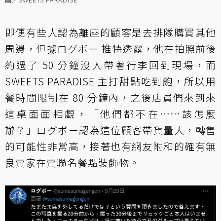
即便有些人認為離座的顧客是去排隊購買其他
周邊，但據ログボー 推特透露，他在拍照前後
約過了 50 分鐘沒人帶著行李回到現場，而
SWEETS PARADISE 主打甜點吃到飽，所以用
餐時間限制在 80 分鐘內，之後店員們來到來
這桌面面相覷，「他們都不在……該怎麼
辦？」ログボー認為這位顧客帶貨量大，轉售
的可能性非常高，接著也有網友附和的確有無
良賣家在賣聯名餐點裝飾物。