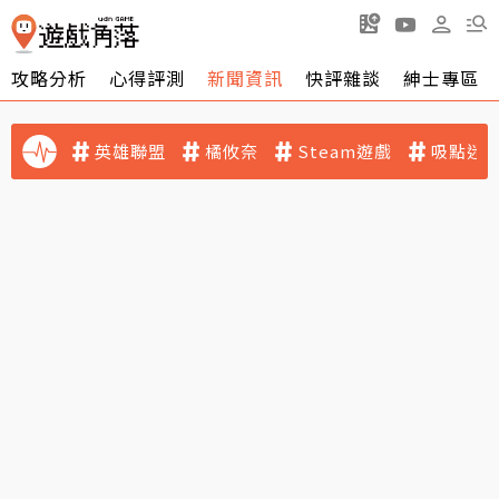
攻略分析
心得評測
新聞資訊
快評雜談
紳士專區
英雄聯盟
橘攸奈
Steam遊戲
吸點迷