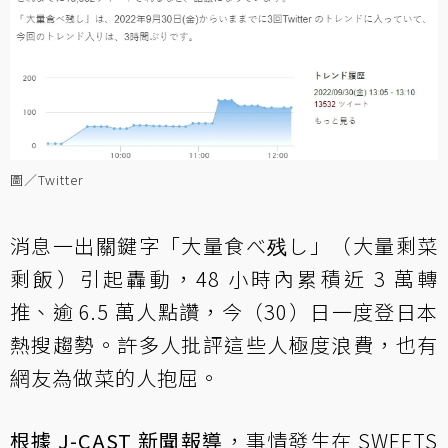
圖／Twitter
消息一出關鍵字「大量食べ残し」（大量剩菜
剩飯）引起轟動，48 小時內累積近 3 萬轉
推、逾 6.5 萬人點讚，今（30）日一度登日本
熱搜趨勢。許多人批評這些人極度浪費，也有
網友為做菜的人抱屈。
根據 J-CAST 新聞報導
，事情發生在 SWEETS