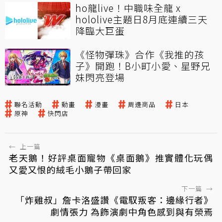
ho龍live！中職味全龍 x
hololive主題日8月底連續三天
降臨大巨蛋
《怪物彈珠》合作《我推的孩
子》開跑！B小町小愛、星野兄
妹閃亮登場
聯名活動
動畫
漫畫
周邊商品
日本
原神
快閃店
←
上一篇
老天鵝！好評桌面寵物《桌面鵝》推實體化玩偶
又愛又恨的絨毛小鵝子帶回家
下一篇
→
「炸雞叔」詹卡洛盛讚《電馭叛客：邊緣行者》
劇情張力 為飾演劇中角色感到與有榮焉