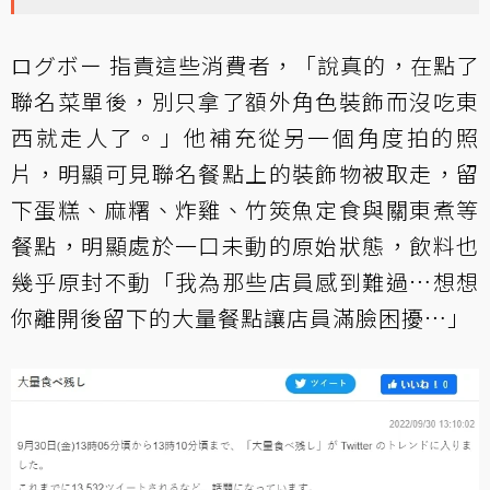
ログボー 指責這些消費者，「說真的，在點了
聯名菜單後，別只拿了額外角色裝飾而沒吃東
西就走人了。」他補充從另一個角度拍的照
片，明顯可見聯名餐點上的裝飾物被取走，留
下蛋糕、麻糬、炸雞、竹筴魚定食與關東煮等
餐點，明顯處於一口未動的原始狀態，飲料也
幾乎原封不動「我為那些店員感到難過…想想
你離開後留下的大量餐點讓店員滿臉困擾…」