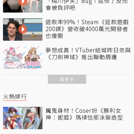
「梅川伊芙」Bug！這修了反而
會被負評吧
退款率99%！Steam《這款遊戲
200鎂》營收破4000萬元開發者
也傻眼
夢想成真！VTuber結城昨日奈與
《刀劍神域》推出聯動周邊
看更多
火熱排行
魔鬼身材！Coser扮《勝利女
神：妮姬》瑪律恰那泳裝造型