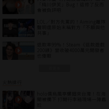
「梅川伊芙」Bug！這修了反而
會被負評吧
LOL／對方先罵的！Aiming離隊
聲明還原始末稱對方「不願與他
共事」
退款率99%！Steam《這款遊戲
200鎂》營收破4000萬元開發者
也傻眼
看更多
火熱排行
holo儒烏風亭螺鈿來台灣！在海
關被攔下 打開行李箱現場一陣尷
尬