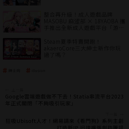
整合再升級！成人遊戲品牌
MASOBU 麻涩部 × 18YAOBA 攜
手推出全新成人遊戲平台「游点
涩」打造華語圈優質多元的成人
遊戲體驗
Steam夏季特賣開跑！
akaeroCore三大紳士新作你玩
過了嗎？
紳士向
illusion
←
上一篇
Google雲端遊戲做不下去！Statia串流平台2023
年正式關閉「不夠吸引玩家」
下一篇
→
狂吸Ubisoft人才！網易請來《看門狗》系列主創
打造新IP 迅速擴張劍指騰訊