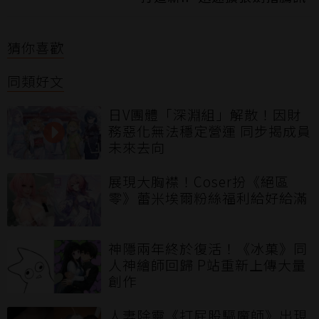
猜你喜歡
同類好文
日V團體「深淵組」解散！因財
務惡化無法穩定營運 同步揭成員
未來去向
展現大胸襟！Coser扮《絕區
零》蕾米埃爾粉絲福利給好給滿
神隱兩年終於復活！《冰菓》同
人神繪師回歸 P站重新上傳大量
創作
人妻除靈《打屁股驅魔師》出現