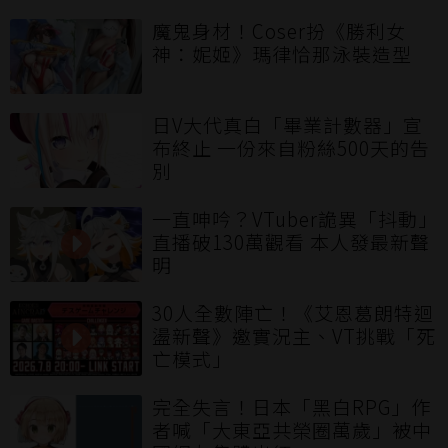
魔鬼身材！Coser扮《勝利女
神：妮姬》瑪律恰那泳裝造型
日V大代真白「畢業計數器」宣
布終止 一份來自粉絲500天的告
別
一直呻吟？VTuber詭異「抖動」
直播破130萬觀看 本人發最新聲
明
30人全數陣亡！《艾恩葛朗特迴
盪新聲》邀實況主、VT挑戰「死
亡模式」
完全失言！日本「黑白RPG」作
者喊「大東亞共榮圈萬歲」被中