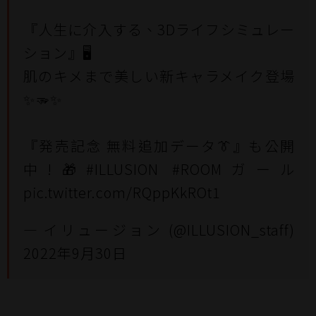
『人生に介入する、3Dライフシミュレー
ション』🖥️
肌のキメまで美しい新キャラメイク登場
✨🫳✨
『発売記念 無料追加データ👔』も公開
中!🎁
#ILLUSION
#ROOMガール
pic.twitter.com/RQppKkROt1
— イリュージョン (@ILLUSION_staff)
2022年9月30日