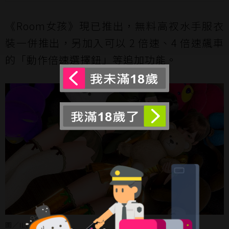
《Room女孩》現已推出，無料高衩水手服衣
裝一併推出，另加入可以 2 倍速、4 倍速飆車
的「動作倍速選擇鈕」等追加功能。
圖／ILLUSION