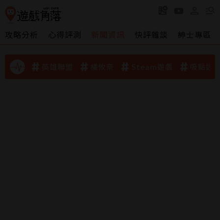
攻略分析
心得評測
新聞資訊
快評雜談
紳士專區
英雄聯盟
橘攸奈
Steam遊戲
吸點迷