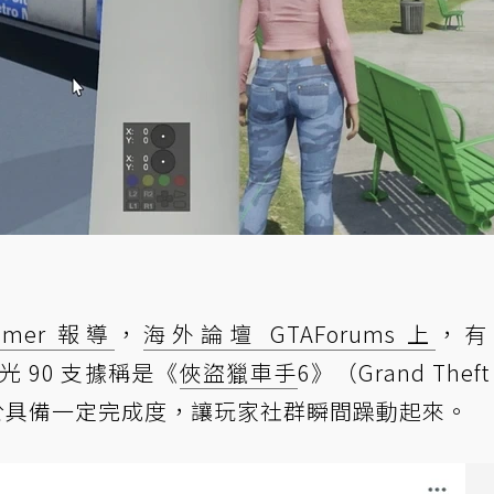
mer 報導
，
海外論壇 GTAForums 上
，有
戶曝光 90 支據稱是《
俠盜獵車手
6》（Grand Theft 
於具備一定完成度，讓玩家社群瞬間躁動起來。