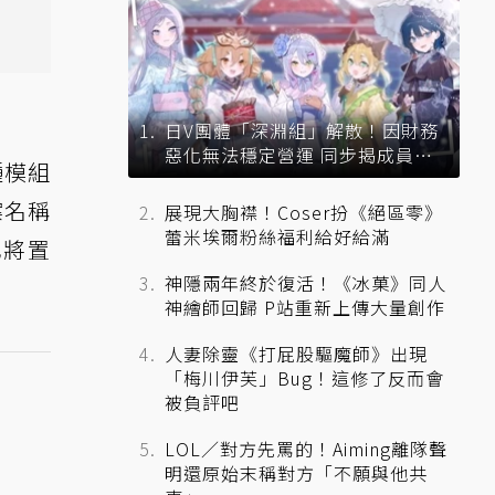
日V團體「深淵組」解散！因財務
惡化無法穩定營運 同步揭成員未
種模組
來去向
案名稱
展現大胸襟！Coser扮《絕區零》
蕾米埃爾粉絲福利給好給滿
也將置
神隱兩年終於復活！《冰菓》同人
神繪師回歸 P站重新上傳大量創作
人妻除靈《打屁股驅魔師》出現
「梅川伊芙」Bug！這修了反而會
被負評吧
LOL／對方先罵的！Aiming離隊聲
明還原始末稱對方「不願與他共