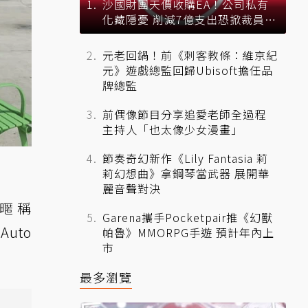
沙國財團天價收購EA！公司私有
化藏隱憂 削減7億支出恐掀裁員風
暴？
元老回鍋！前《刺客教條：維京紀
元》遊戲總監回歸Ubisoft擔任品
牌總監
前偶像節目分享追愛老師全過程
主持人「也太像少女漫畫」
節奏奇幻新作《Lily Fantasia 莉
莉幻想曲》拿鋼琴當武器 展開華
麗音聲對決
暱稱
Garena攜手Pocketpair推《幻獸
Auto
帕魯》MMORPG手遊 預計年內上
市
最多瀏覽