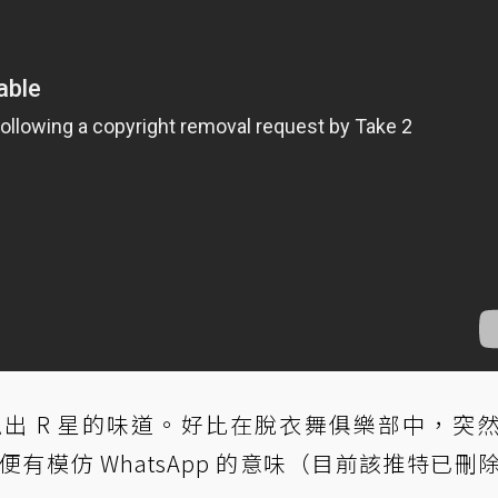
出 R 星的味道。好比在脫衣舞俱樂部中，突
，便有模仿 WhatsApp 的意味（目前該推特已刪