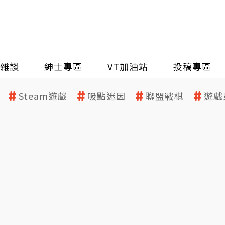
雜談
紳士專區
VT加油站
投稿專區
Steam遊戲
吸點迷因
聯盟戰棋
遊戲