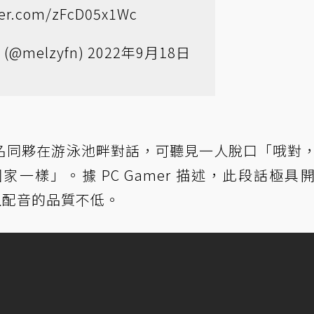
tter.com/zFcD05x1Wc
 (@melzyfn)
2022年9月18日
 名同夥在游泳池畔對話，可聽見一人脫口「哦對
一樣」。據 PC Gamer 描述，此段話極具
，且配音的品質不低。