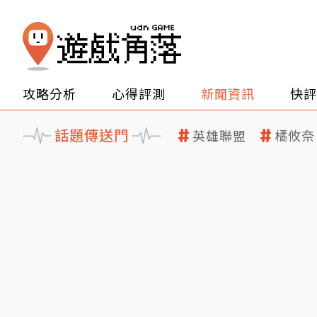
攻略分析
心得評測
新聞資訊
快評
話題傳送門
英雄聯盟
橘攸奈