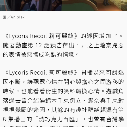
圖／Aniplex
《Lycoris Recoil
莉可麗絲
》的
迷因
增加了。
隨著
動畫
第 12 話預告釋出，井之上瀧奈兇惡
的表情被惡搞成吃醋的情境。
《Lycoris Recoil 莉可麗絲》開播以來可說迷
因不斷，讓觀眾心情在開心與擔心之間游移的
時候，也能看看衍生的笑料轉換心情。遊戲角
落過去曾介紹過錦木千束倒立、瀧奈與千束對
視視覺圖的迷因，其餘的有趣社群話題還有第
8 集播出的「熱巧克力百匯」，也曾有台灣學