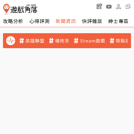
攻略分析
心得評測
新聞資訊
快評雜談
紳士專區
英雄聯盟
橘攸奈
Steam遊戲
吸點迷