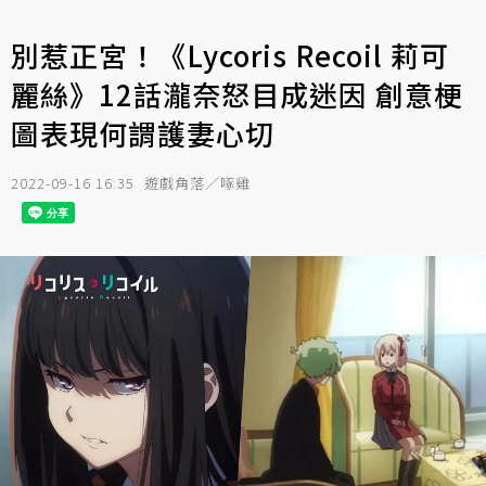
別惹正宮！《Lycoris Recoil 莉可
麗絲》12話瀧奈怒目成迷因 創意梗
圖表現何謂護妻心切
2022-09-16 16:35
遊戲角落／啄雞