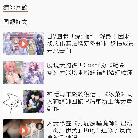
猜你喜歡
同類好文
日V團體「深淵組」解散！因財
務惡化無法穩定營運 同步揭成員
未來去向
展現大胸襟！Coser扮《絕區
零》蕾米埃爾粉絲福利給好給滿
神隱兩年終於復活！《冰菓》同
人神繪師回歸 P站重新上傳大量
創作
人妻除靈《打屁股驅魔師》出現
「梅川伊芙」Bug！這修了反而
會被負評吧