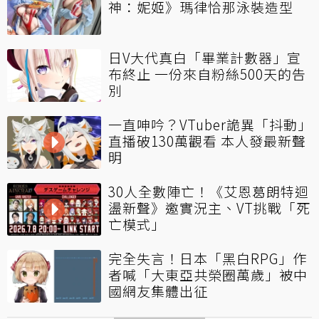
神：妮姬》瑪律恰那泳裝造型
日V大代真白「畢業計數器」宣
布終止 一份來自粉絲500天的告
別
一直呻吟？VTuber詭異「抖動」
直播破130萬觀看 本人發最新聲
明
30人全數陣亡！《艾恩葛朗特迴
盪新聲》邀實況主、VT挑戰「死
亡模式」
完全失言！日本「黑白RPG」作
者喊「大東亞共榮圈萬歲」被中
國網友集體出征