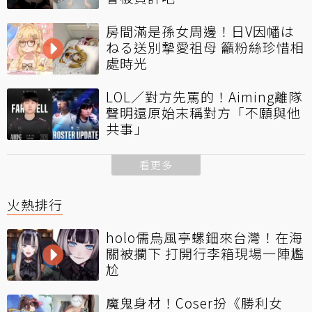
房間滿是孫女周邊！日V因幡は
ねる送別摯愛祖母 籲粉絲珍惜相
處時光
LOL／對方先罵的！Aiming離隊
聲明還原始末稱對方「不願與他
共事」
看更多
火熱排行
holo儒烏風亭螺鈿來台灣！在海
關被攔下 打開行李箱現場一陣尷
尬
魔鬼身材！Coser扮《勝利女