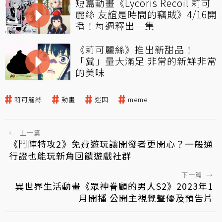
短篇動畫《Lycoris Recoil 莉可
麗絲 友誼是時間的竊賊》4/16開
播！每週釋出一集
《莉可麗絲》推出新甜品！
「糞」量大滿足 非常的新鮮非常
的美味
莉可麗絲
動畫
迷因
meme
←
上一篇
《鬥陣特攻2》免費遊玩讓開發者更開心？一般通
行證也能玩新角回饋遊戲社群
下一篇
→
異世界生活動畫《眾神眷顧的男人S2》2023年1
月開播 公開主視覺聲優及預告片