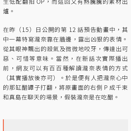
生低配翻拍 OP，而這回又有熱騰騰的素材出
爐。
在昨（15）日公開的第 12 話預告動畫中，其
中一幕特寫瀧奈靠在牆邊，露出凶狠的表情。
從其眼神飄出的殺氣及微微地咬牙，傳達出可
惡、可惜等意味。當然，在新話次實際播出
前，網友可以有百百種解讀瀧奈表情的方式
（其實播放後亦可）。於是便有人把瀧奈心中
的那缸醋罈子打翻，將原畫面的右側 P 成千束
和真島在聊天的場景，假裝瀧奈是在吃醋。