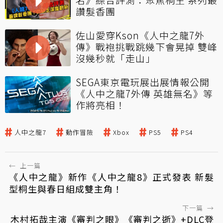
讚髮香團
佐山愛穿Kson《人中之龍7外
傳》戰袍挑戰跳幾下會晃掉 雙峰
沒幾秒就「走山」
SEGA東京電玩展出展情報公開
《人中之龍7外傳 英雄無名》等
作將亮相！
人中之龍7
動作冒險
Xbox
PS5
PS4
←
上一篇
《人中之龍》新作《人中之龍8》正式發表 新髮
型桐生與春日組成雙主角！
下一篇
→
木村拓哉主演《審判之眼》《審判之逝》+DLC登