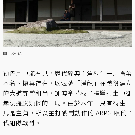
圖／SEGA
預告片中能看見，歷代經典主角桐生一馬捨棄
本名、拋棄存在，以法號「淨龍」在戰後建立
的大道寺當和尚，師傅拿著板子指導打坐中卻
無法擺脫煩惱的一馬。由於本作中只有桐生一
馬是主角，所以主打戰鬥動作的 ARPG 取代 7
代組隊戰鬥。