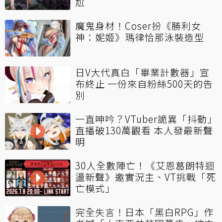
尬
魔鬼身材！Coser扮《勝利女
神：妮姬》瑪律恰那泳裝造型
日V大代真白「畢業計數器」宣
布終止 一份來自粉絲500天的告
別
一直呻吟？VTuber詭異「抖動」
直播破130萬觀看 本人發最新聲
明
30人全數陣亡！《艾恩葛朗特迴
盪新聲》邀實況主、VT挑戰「死
亡模式」
完全失言！日本「黑白RPG」作