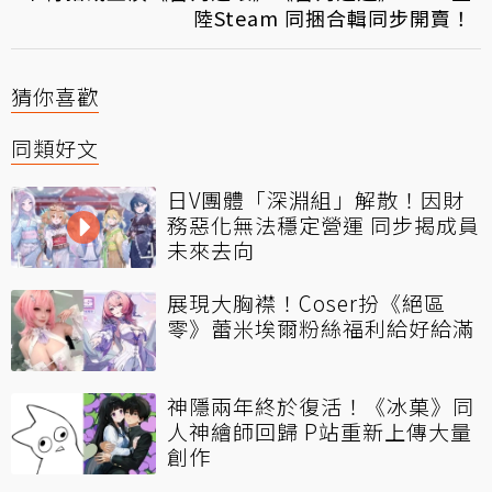
陸Steam 同捆合輯同步開賣！
猜你喜歡
同類好文
日V團體「深淵組」解散！因財
務惡化無法穩定營運 同步揭成員
未來去向
展現大胸襟！Coser扮《絕區
零》蕾米埃爾粉絲福利給好給滿
神隱兩年終於復活！《冰菓》同
人神繪師回歸 P站重新上傳大量
創作