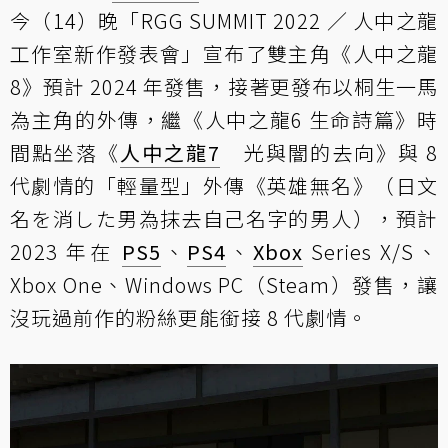
今（14）晚「RGG SUMMIT 2022 ／ 人中之龍
工作室新作發表會」宣布了雙主角《人中之龍
8》預計 2024 年發售，接著更發布以桐生一馬
為主角的外傳，繼《人中之龍6 生命詩篇》時
間點坐落《
人中之龍7
光與闇的去向》與 8
代劇情的「輕量型」外傳《英雄無名》（日文
名を消した男為抹去自己名字的男人），預計
2023 年在
PS5
、
PS4
、
Xbox
Series X/S、
Xbox One、Windows PC（Steam）發售，讓
沒玩過前作的粉絲更能銜接 8 代劇情。