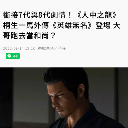
銜接7代與8代劇情！《人中之龍》
桐生一馬外傳《英雄無名》登場 大
哥跑去當和尚？
2022-09-14 19:10
遊戲角落／芋仔