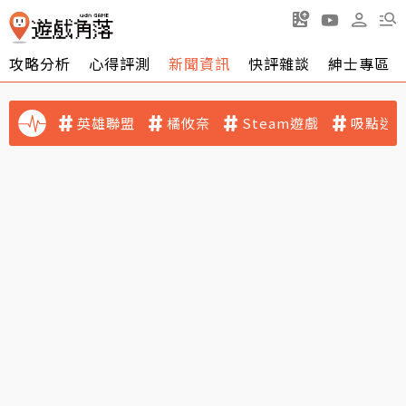
攻略分析
心得評測
新聞資訊
快評雜談
紳士專區
英雄聯盟
橘攸奈
Steam遊戲
吸點迷