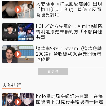
人妻除靈《打屁股驅魔師》出現
「梅川伊芙」Bug！這修了反而
會被負評吧
LOL／對方先罵的！Aiming離隊
聲明還原始末稱對方「不願與他
共事」
退款率99%！Steam《這款遊戲
200鎂》營收破4000萬元開發者
也傻眼
看更多
火熱排行
holo儒烏風亭螺鈿來台灣！在海
關被攔下 打開行李箱現場一陣尷