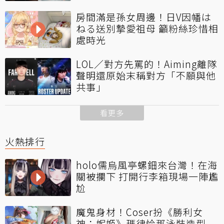
房間滿是孫女周邊！日V因幡は
ねる送別摯愛祖母 籲粉絲珍惜相
處時光
LOL／對方先罵的！Aiming離隊
聲明還原始末稱對方「不願與他
共事」
看更多
火熱排行
holo儒烏風亭螺鈿來台灣！在海
關被攔下 打開行李箱現場一陣尷
尬
魔鬼身材！Coser扮《勝利女
神：妮姬》瑪律恰那泳裝造型