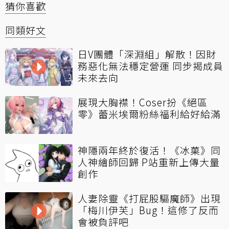
猜你喜歡
同類好文
日V團體「深淵組」解散！因財
務惡化無法穩定營運 同步揭成員
未來去向
展現大胸襟！Coser扮《絕區
零》蕾米埃爾粉絲福利給好給滿
神隱兩年終於復活！《冰菓》同
人神繪師回歸 P站重新上傳大量
創作
人妻除靈《打屁股驅魔師》出現
「梅川伊芙」Bug！這修了反而
會被負評吧