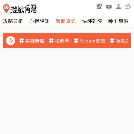
攻略分析
心得評測
新聞資訊
快評雜談
紳士專區
英雄聯盟
橘攸奈
Steam遊戲
吸點迷