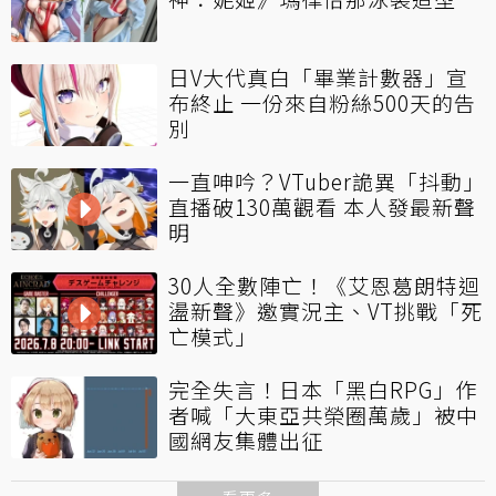
日V大代真白「畢業計數器」宣
布終止 一份來自粉絲500天的告
別
一直呻吟？VTuber詭異「抖動」
直播破130萬觀看 本人發最新聲
明
30人全數陣亡！《艾恩葛朗特迴
盪新聲》邀實況主、VT挑戰「死
亡模式」
完全失言！日本「黑白RPG」作
者喊「大東亞共榮圈萬歲」被中
國網友集體出征