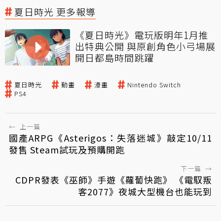
夏日時光 更多報導
《夏日時光》電玩版明年1月推
出特典公開 與原創角色小弓場展
開日都島時間跳躍
夏日時光
動畫
漫畫
Nintendo Switch
PS4
←
上一篇
國產ARPG《Asterigos：失落迷城》敲定10/11
發售 Steam試玩及預購開跑
下一篇
→
CDPR發表《巫師》手遊《蘿蔔快跑》 《電馭叛
客2077》夜城大型機台也能玩到