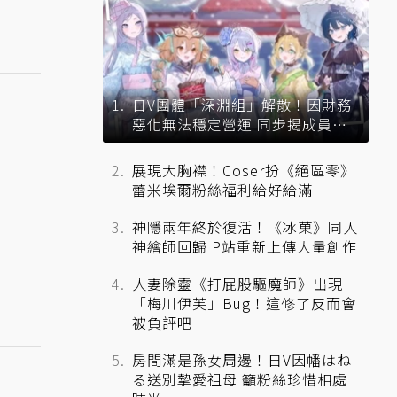
日V團體「深淵組」解散！因財務
惡化無法穩定營運 同步揭成員未
來去向
展現大胸襟！Coser扮《絕區零》
蕾米埃爾粉絲福利給好給滿
神隱兩年終於復活！《冰菓》同人
神繪師回歸 P站重新上傳大量創作
人妻除靈《打屁股驅魔師》出現
「梅川伊芙」Bug！這修了反而會
被負評吧
房間滿是孫女周邊！日V因幡はね
る送別摯愛祖母 籲粉絲珍惜相處