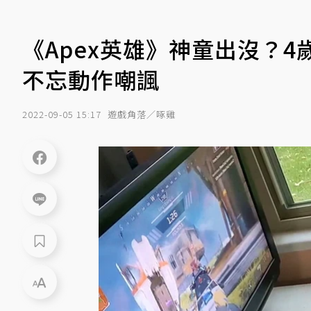
《Apex英雄》神童出沒？4
不忘動作嘲諷
2022-09-05 15:17
遊戲角落／啄雞