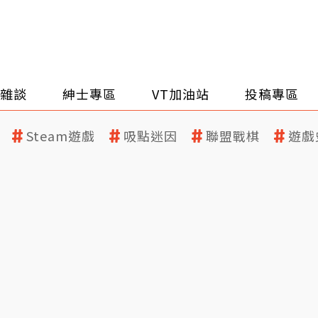
雜談
紳士專區
VT加油站
投稿專區
Steam遊戲
吸點迷因
聯盟戰棋
遊戲