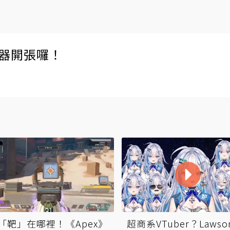
伺服器開張囉！
「靶」在哪裡！《Apex》
超商系VTuber？Lawso