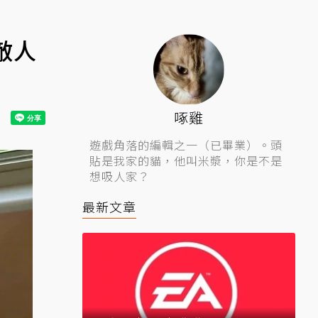
敵人
啄雞
遊戲角落的編輯之一（已畢業）。頭
貼是我家的貓，他叫米漿，你是不是
想吸人家？
最新文章