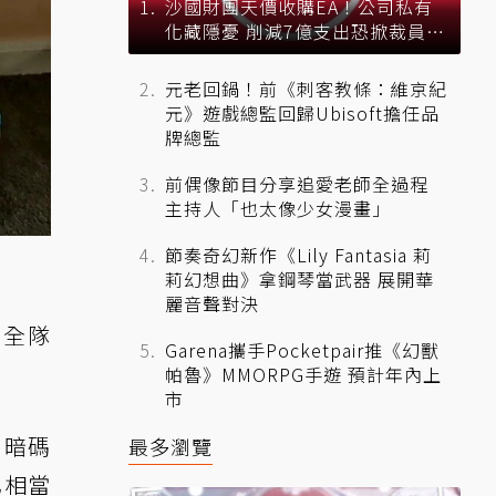
沙國財團天價收購EA！公司私有
化藏隱憂 削減7億支出恐掀裁員風
暴？
元老回鍋！前《刺客教條：維京紀
元》遊戲總監回歸Ubisoft擔任品
牌總監
前偶像節目分享追愛老師全過程
主持人「也太像少女漫畫」
節奏奇幻新作《Lily Fantasia 莉
莉幻想曲》拿鋼琴當武器 展開華
麗音聲對決
 全隊
Garena攜手Pocketpair推《幻獸
帕魯》MMORPG手遊 預計年內上
市
o 暗碼
最多瀏覽
已相當