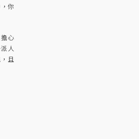
中，你
友擔心
一派人
能，且