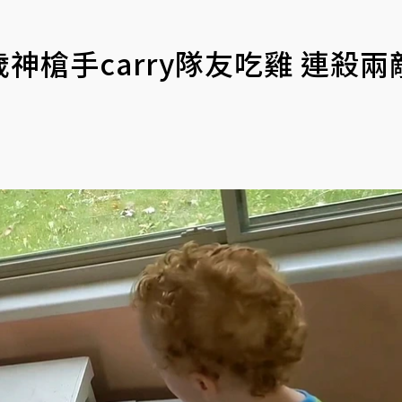
歲神槍手carry隊友吃雞 連殺兩