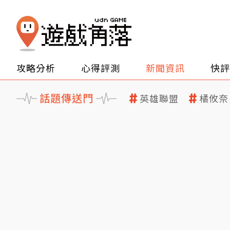
攻略分析
心得評測
新聞資訊
快評
話題傳送門
英雄聯盟
橘攸奈