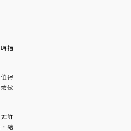
不時指
。值得
連續做
湧進許
x，結