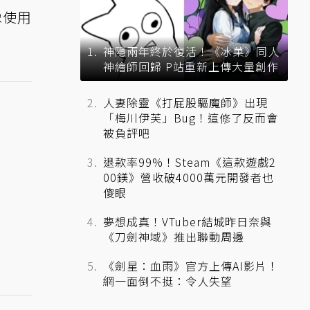
像使用
神隱兩年終於復活！《冰菓》同人
神繪師回歸 P站重新上傳大量創作
人妻除靈《打屁股驅魔師》出現
「梅川伊芙」Bug！這修了反而會
被負評吧
退款率99%！Steam《這款遊戲2
00鎂》營收破4000萬元開發者也
傻眼
夢想成真！VTuber結城昨日奈與
《刀劍神域》推出聯動周邊
《劍星：血雨》官方上傳AI影片！
網一面倒不挺：令人失望