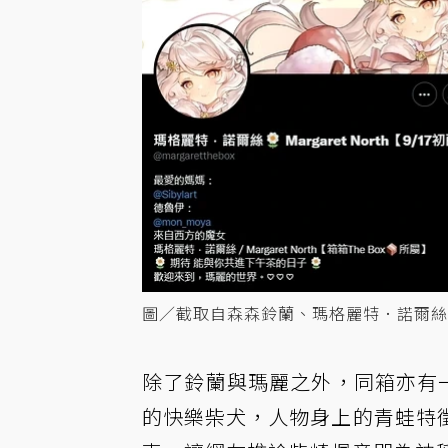
圖／截取自森森鈴蘭、瑪格麗特．諾爾絲
除了鈴蘭與瑪麗之外，同箱亦有一名
的快樂柴犬，人物身上的青蛙特