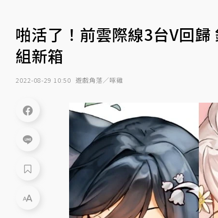
啪活了！前雲際線3台V回歸
組新箱
2022-08-29 10:50
遊戲角落／啄雞