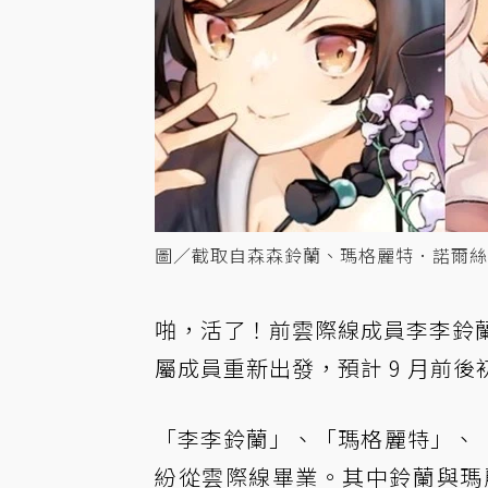
圖／截取自森森鈴蘭、瑪格麗特．諾爾絲
啪，活了！前雲際線成員李李鈴蘭
屬成員重新出發，預計 9 月前
「李李鈴蘭」、「瑪格麗特」、
紛從雲際線畢業。其中鈴蘭與瑪麗兩人