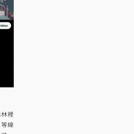
森林裡
」等線