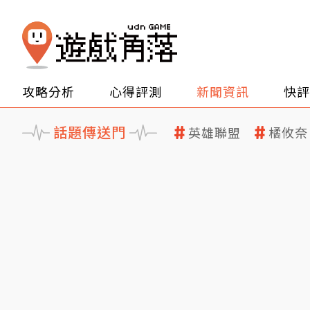
攻略分析
心得評測
新聞資訊
快評
話題傳送門
英雄聯盟
橘攸奈