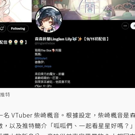
推特
 VTuber 柴崎楓音。根據設定，柴崎楓音是
徵，以及推特簡介「呱呱們、一起看星星好嗎？