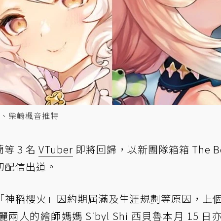
、柴崎楓音推特
等 3 名
VTuber
即將回歸，以新團隊箱箱 The Bo
後初配信出道。
「神稻櫻火」因約期屆滿及生涯規劃等原因，上
的繪師媽媽 Sibyl Shi 西貝魯本月 15 日