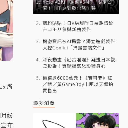
holo AZKi「罵倒ASMR」限定公
開！山田爽到發出豬叫聲
藍粉貼貼！日V結城昨日奈邀請鮫
升コモリ參與新曲製作
機密資訊被AI揭露？獨立遊戲製作
人控Gemini「掃描雲端文件」
深夜動畫《尼古喵喵》疑遭日本觀
眾投訴！質疑描寫恐影響身心
價值逾6000萬元！《寶可夢》紅
／藍／黃GameBoy卡匣以天價拍
x 所
賣售出
最多瀏覽
個月紛
亦宣布