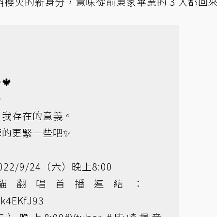
櫻火的新身分，意味從前東家畢業的 3 人都回
🍁

、我存在的意義。
牽的更緊一些吧✨
022/9/24（六）晚上8:00
‍⬛黑貓翻唱首播連結：
bk4EKfJ93