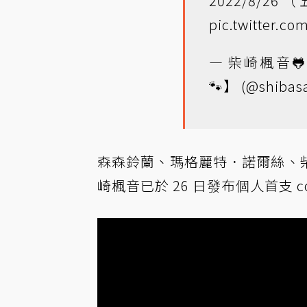
2022/8/26
pic.twitter.co
— 柴崎楓音🐸🍁
🐾】 (@shibasa
森森鈴蘭、瑪格麗特．諾爾絲、柴崎楓
崎楓音已於 26 日發布個人首支 c