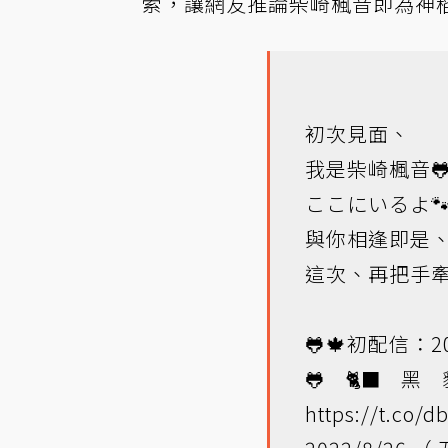
索，讓網友推論柴崎楓音即為神稻
初次見面、
我是柴崎楓音🐸
ここにいるよ
與你相逢即是
這次、再把手
🐸🍁初配信：2
🐸🐈
https://t.co/d