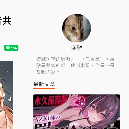
音共
啄雞
遊戲角落的編輯之一（已畢業）。頭
貼是我家的貓，他叫米漿，你是不是
想吸人家？
最新文章