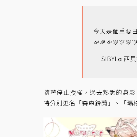
今天是個重要
🎉🎉🎉🎊🎊🎊
— SIBYLα 西貝
隨著停止授權，過去熟悉的身影
特分別更名「森森鈴蘭」、「瑪