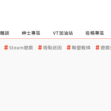
雜談
紳士專區
VT加油站
投稿專區
Steam遊戲
吸點迷因
聯盟戰棋
遊戲