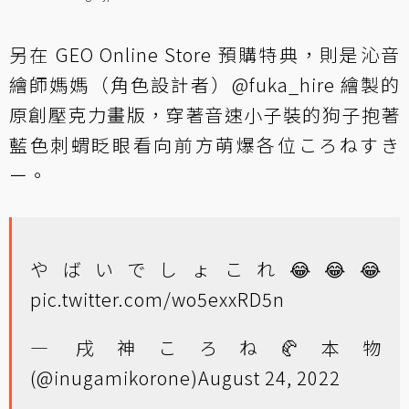
另在 GEO Online Store 預購特典，則是沁音
繪師媽媽（角色設計者）@fuka_hire 繪製的
原創壓克力畫版，穿著音速小子裝的狗子抱著
藍色刺蝟眨眼看向前方萌爆各位ころねすき
ー。
やばいでしょこれ😂😂😂
pic.twitter.com/wo5exxRD5n
— 戌神ころね🥐本物
(@inugamikorone)
August 24, 2022