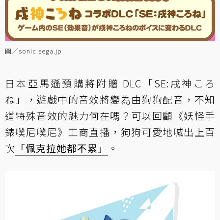
圖／sonic.sega.jp
日本亞馬遜預購將附贈 DLC「SE:戌神ころ
ね」，遊戲中的音效將變為由狗狗配音，不知
道特殊音效的魅力何在嗎？可以回顧《妖怪手
錶噗尼噗尼》工商直播，狗狗可愛地喊出上百
次
「佩克拉她都不累」
。