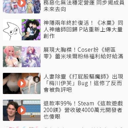
務惡化無法穩定營運 同步揭成員
未來去向
神隱兩年終於復活！《冰菓》同
人神繪師回歸 P站重新上傳大量
創作
展現大胸襟！Coser扮《絕區
零》蕾米埃爾粉絲福利給好給滿
人妻除靈《打屁股驅魔師》出現
「梅川伊芙」Bug！這修了反而
會被負評吧
退款率99%！Steam《這款遊戲
200鎂》營收破4000萬元開發者
也傻眼