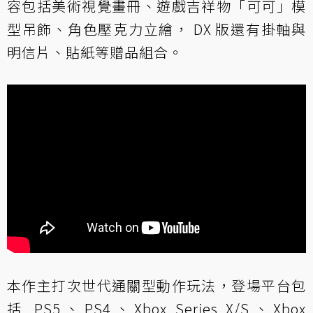
容包括美術視覺畫冊、遊戲吉祥物「可可」模
型吊飾、角色壓克力立繪， DX 版還有掛軸與
明信片、貼紙等贈品組合。
本作主打次世代通關型動作玩法，登場平台包
括 PS5、PS4、Xbox Series X/S、Xbox