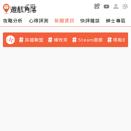
攻略分析
心得評測
新聞資訊
快評雜談
紳士專區
英雄聯盟
橘攸奈
Steam遊戲
吸點迷