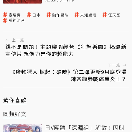
索尼克
日本
動作冒險
未知邊境
任天堂
戌神沁音
←
上一篇
錢不是問題！主題樂園經營《狂想樂園》揭最新
宣傳片 想像力是你的超能力
下一篇
→
《魔物獵人 崛起：破曉》第二彈更新9月底登場
棘茶龍參戰痛扁炎王？
猜你喜歡
同類好文
日V團體「深淵組」解散！因財