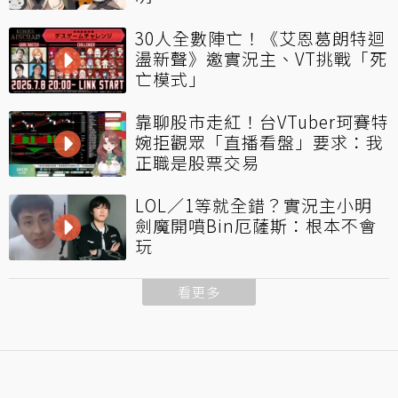
30人全數陣亡！《艾恩葛朗特迴
盪新聲》邀實況主、VT挑戰「死
亡模式」
靠聊股市走紅！台VTuber珂賽特
婉拒觀眾「直播看盤」要求：我
正職是股票交易
LOL／1等就全錯？實況主小明
劍魔開噴Bin厄薩斯：根本不會
玩
看更多