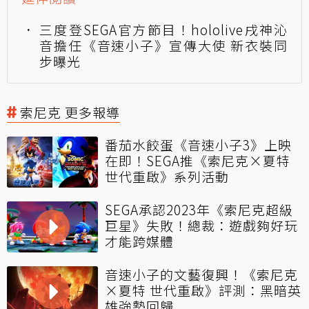
三度登SEGA官方節目！hololive戌神沁
音擔任《音速小子》宣傳大使 新衣裝同
步曝光
索尼克 更多報導
番茄水餃蛋《音速小子3》上映
在即！SEGA推《索尼克×夏特
世代重啟》系列活動
SEGA承認2023年《索尼克超級
巨星》失敗！總裁：遊戲夠好玩
才能跨媒體
音速小子的文藝復興！《索尼克
×夏特 世代重啟》評測：黑暗英
雄強勢回歸