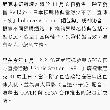
尼克
未知邊境
》將於 11 月 8 日發售，除了發
售 PV 以外，
日本
預購特典當然少不了「宣傳
大使」hololive VTuber「麵包狗」
戌神沁音
，
根據不同預購通路，四樣跨界聯名特典包括小
型 DLC、造型手套與鞋子、狗狗特設音效，還
有壓克力紀念立繪。
早在今年 6 月
，狗狗沁音就獲邀參與 SEGA 官
方直播活動「Sonic Station LIVE！」慶祝索尼
克 31 歲生日，當時除了宣告讓她擔任年度宣
傳大使，並為真人電影《音速小子2》配音，
還釋出 COVER 與 SEGA 合作推出的紀念新衣
裝。