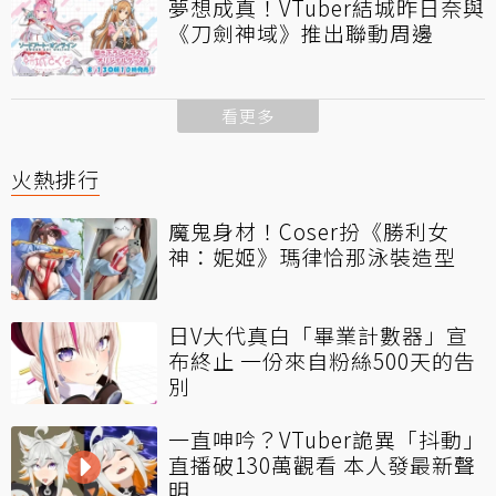
夢想成真！VTuber結城昨日奈與
《刀劍神域》推出聯動周邊
看更多
火熱排行
魔鬼身材！Coser扮《勝利女
神：妮姬》瑪律恰那泳裝造型
日V大代真白「畢業計數器」宣
布終止 一份來自粉絲500天的告
別
一直呻吟？VTuber詭異「抖動」
直播破130萬觀看 本人發最新聲
明