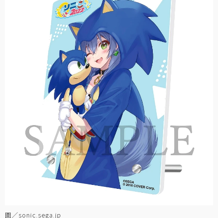
圖／sonic.sega.jp