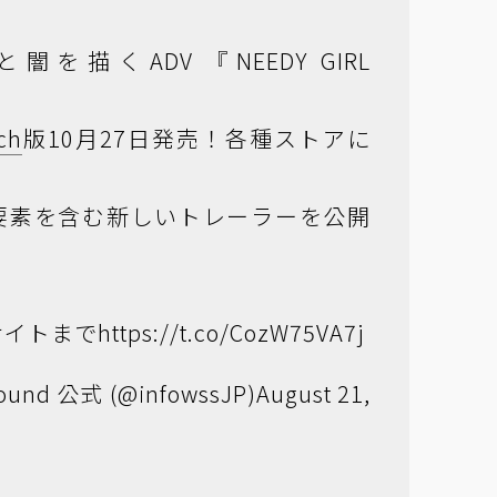
を描くADV 『NEEDY GIRL
ch
版10月27日発売！各種ストアに
！
要素を含む新しいトレーラーを公開
サイトまで
https://t.co/CozW75VA7j
ound 公式 (@infowssJP)
August 21,