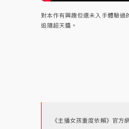
對本作有興趣但還未入手體驗過
追隨超天醬。
《主播女孩重度依賴》官方