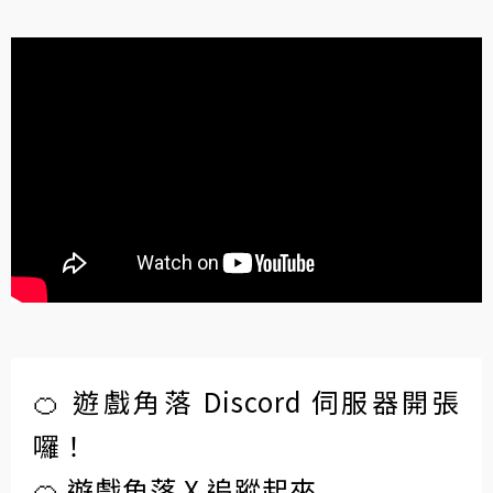
🍊 遊戲角落 Discord 伺服器開張
囉！
🍊 遊戲角落 X 追蹤起來