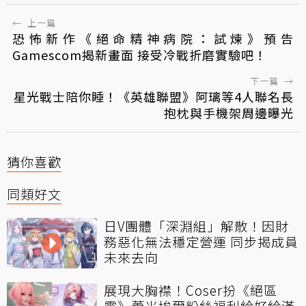
←
上一篇
恐怖新作《絕命精神病院：試煉》預告
Gamescom揭新畫面 接受冷戰折磨實驗吧！
下一篇
→
星光戰士陪你睡！《英雄聯盟》阿璃等4人聯名長
抱枕與手機架周邊曝光
猜你喜歡
同類好文
日V團體「深淵組」解散！因財
務惡化無法穩定營運 同步揭成員
未來去向
展現大胸襟！Coser扮《絕區
零》蕾米埃爾粉絲福利給好給滿