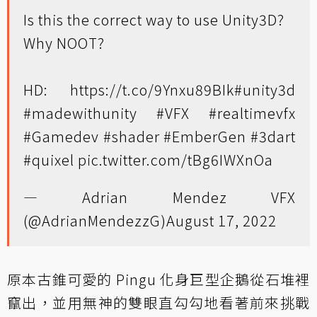
Is this the correct way to use Unity3D?
Why NOOT?
HD:
https://t.co/9Ynxu89BIk
#unity3d
#madewithunity
#VFX
#realtimevfx
#Gamedev
#shader
#EmberGen
#3dart
#quixel
pic.twitter.com/tBg6IWXnOa
— Adrian Mendez VFX
(@AdrianMendezzG)
August 17, 2022
原本古錐可愛的 Pingu 化身巨型企鵝從石堆裡
竄出，並用無神的雙眼直勾勾地看著前來挑戰