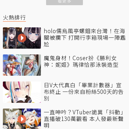
看更多
火熱排行
holo儒烏風亭螺鈿來台灣！在海
關被攔下 打開行李箱現場一陣尷
尬
魔鬼身材！Coser扮《勝利女
神：妮姬》瑪律恰那泳裝造型
日V大代真白「畢業計數器」宣
布終止 一份來自粉絲500天的告
別
一直呻吟？VTuber詭異「抖動」
直播破130萬觀看 本人發最新聲
明