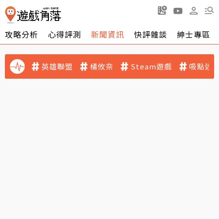
攻略分析
心得評測
新聞資訊
快評雜談
紳士專區
英雄聯盟
橘攸奈
Steam遊戲
吸點迷