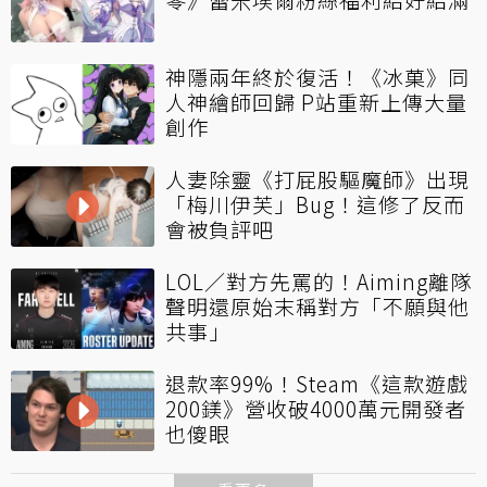
神隱兩年終於復活！《冰菓》同
人神繪師回歸 P站重新上傳大量
創作
人妻除靈《打屁股驅魔師》出現
「梅川伊芙」Bug！這修了反而
會被負評吧
LOL／對方先罵的！Aiming離隊
聲明還原始末稱對方「不願與他
共事」
退款率99%！Steam《這款遊戲
200鎂》營收破4000萬元開發者
也傻眼