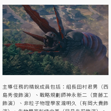
主導任務的精銳成員包括：組長田村君男（西
島秀俊飾演）、戰略規劃師神永新二（齋藤工
飾演）、非粒子物理學家瀧明久（有岡大貴飾