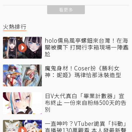
看更多
火熱排行
holo儒烏風亭螺鈿來台灣！在海
關被攔下 打開行李箱現場一陣尷
尬
魔鬼身材！Coser扮《勝利女
神：妮姬》瑪律恰那泳裝造型
日V大代真白「畢業計數器」宣
布終止 一份來自粉絲500天的告
別
一直呻吟？VTuber詭異「抖動」
直播破130萬觀看 本人發最新聲