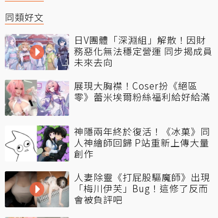
同類好文
日V團體「深淵組」解散！因財
務惡化無法穩定營運 同步揭成員
未來去向
展現大胸襟！Coser扮《絕區
零》蕾米埃爾粉絲福利給好給滿
神隱兩年終於復活！《冰菓》同
人神繪師回歸 P站重新上傳大量
創作
人妻除靈《打屁股驅魔師》出現
「梅川伊芙」Bug！這修了反而
會被負評吧