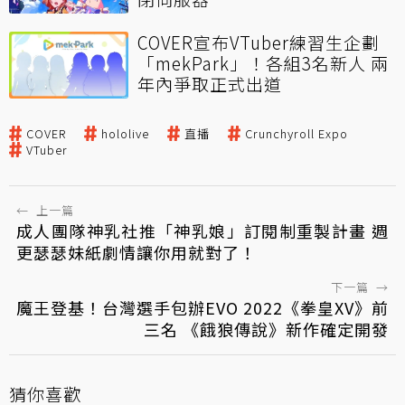
COVER宣布VTuber練習生企劃
「mekPark」！各組3名新人 兩
年內爭取正式出道
COVER
hololive
直播
Crunchyroll Expo
VTuber
←
上一篇
成人團隊神乳社推「神乳娘」訂閱制重製計畫 週
更瑟瑟妹紙劇情讓你用就對了！
下一篇
→
魔王登基！台灣選手包辦EVO 2022《拳皇XV》前
三名 《餓狼傳說》新作確定開發
猜你喜歡