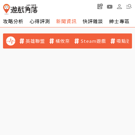
攻略分析
心得評測
新聞資訊
快評雜談
紳士專區
英雄聯盟
橘攸奈
Steam遊戲
吸點迷