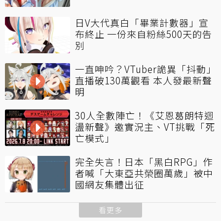
日V大代真白「畢業計數器」宣
布終止 一份來自粉絲500天的告
別
一直呻吟？VTuber詭異「抖動」
直播破130萬觀看 本人發最新聲
明
30人全數陣亡！《艾恩葛朗特迴
盪新聲》邀實況主、VT挑戰「死
亡模式」
完全失言！日本「黑白RPG」作
者喊「大東亞共榮圈萬歲」被中
國網友集體出征
看更多