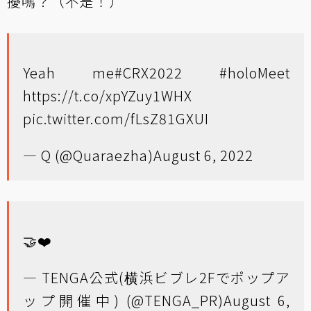
擾嗎？（不是！）
Yeah me
#CRX2022
#holoMeet
https://t.co/xpYZuy1WHX
pic.twitter.com/fLsZ81GXUI
— Q (@Quaraezha)
August 6, 2022
🤝❤️
— TENGA公式(横浜ビブレ2Fでポップア
ップ開催中) (@TENGA_PR)
August 6,