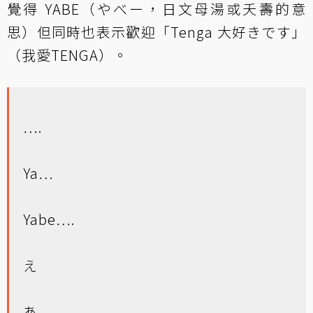
覺得 YABE（やべー，日文母湯或夭壽的意
思）但同時也表示歡迎「Tenga 大好きです」
（我愛TENGA）。
….
Ya…
Yabe….
え
あ