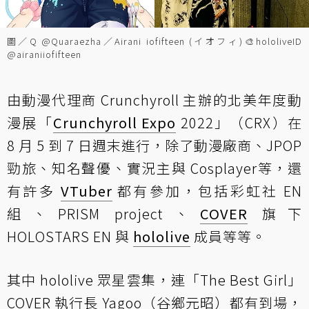
圖／Q @Quaraezha／Airani iofifteen (イオフィ)🎨hololiveID
@airaniiofifteen
由動漫代理商 Crunchyroll 主辦的北美年度動
漫展「
Crunchyroll Expo
2022」（CRX）在
8 月 5 到 7 日週末進行，除了動漫廠商、JPOP
勁旅、知名聲優、實況主與 Cosplayer等，還
有許多
VTuber
都有參加，包括彩虹社 EN
組、PRISM project、
COVER
旗下
HOLOSTARS EN 與
hololive
成員等等。
其中 hololive 眾星雲集，連「The Best Girl」
COVER 執行長 Yagoo（谷鄉元昭）都有到場，