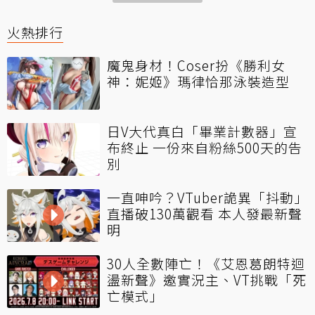
火熱排行
魔鬼身材！Coser扮《勝利女
神：妮姬》瑪律恰那泳裝造型
日V大代真白「畢業計數器」宣
布終止 一份來自粉絲500天的告
別
一直呻吟？VTuber詭異「抖動」
直播破130萬觀看 本人發最新聲
明
30人全數陣亡！《艾恩葛朗特迴
盪新聲》邀實況主、VT挑戰「死
亡模式」