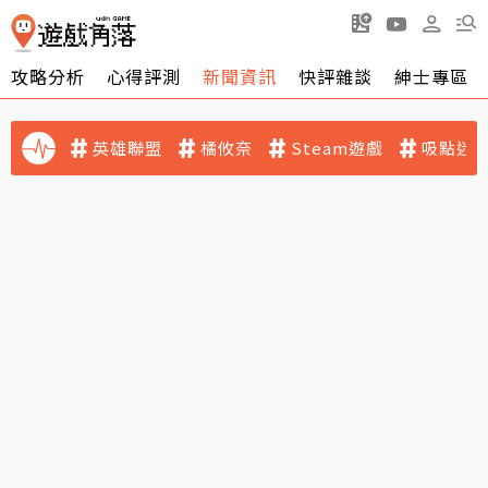
攻略分析
心得評測
新聞資訊
快評雜談
紳士專區
英雄聯盟
橘攸奈
Steam遊戲
吸點迷