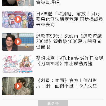
會被負評吧
日V團體「深淵組」解散！因財
務惡化無法穩定營運 同步揭成員
未來去向
退款率99%！Steam《這款遊戲
200鎂》營收破4000萬元開發者
也傻眼
夢想成真！VTuber結城昨日奈與
《刀劍神域》推出聯動周邊
《劍星：血雨》官方上傳AI影
片！網一面倒不挺：令人失望
看更多