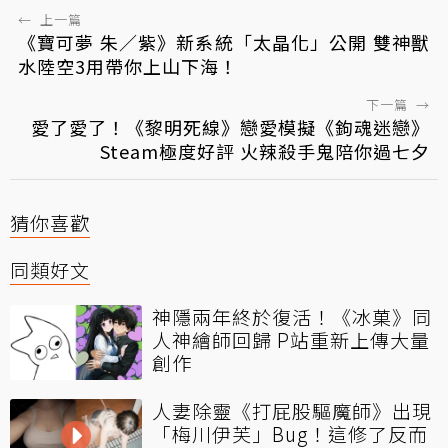
←
上一篇
《寶可夢 朱／紫》新系統「太晶化」公開 雙神獸
水陸空3用帶你上山下海！
下一篇
→
愛了愛了！《黎明死線》戀愛模擬《鉤魂迷戀》
Steam極度好評 火辣殺手鬼陪你過七夕
猜你喜歡
同類好文
神隱兩年終於復活！《冰菓》同
人神繪師回歸 P站重新上傳大量
創作
人妻除靈《打屁股驅魔師》出現
「梅川伊芙」Bug！這修了反而