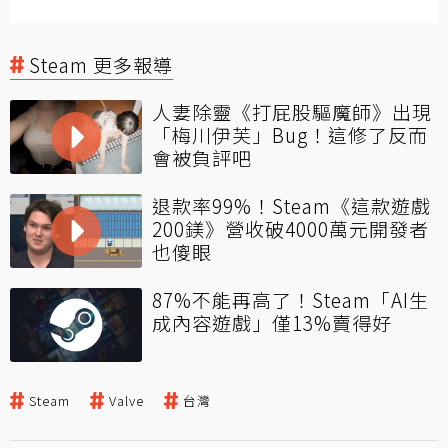
Steam 更多報導
人妻除靈《打屁股驅魔師》出現
「梅川伊芙」Bug！這修了反而
會被負評吧
退款率99%！Steam《這款遊戲
200鎂》營收破4000萬元開發者
也傻眼
87%不能再高了！Steam「AI生
成內容遊戲」僅13%賣得好
Steam
Valve
台灣