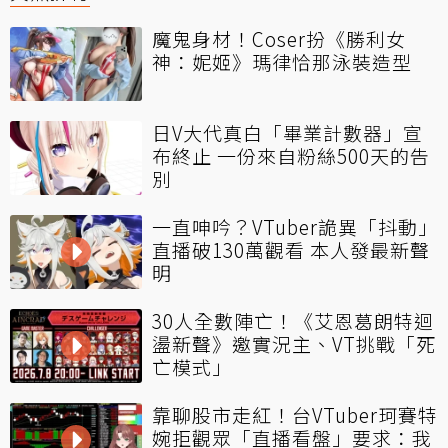
魔鬼身材！Coser扮《勝利女
神：妮姬》瑪律恰那泳裝造型
日V大代真白「畢業計數器」宣
布終止 一份來自粉絲500天的告
別
一直呻吟？VTuber詭異「抖動」
直播破130萬觀看 本人發最新聲
明
30人全數陣亡！《艾恩葛朗特迴
盪新聲》邀實況主、VT挑戰「死
亡模式」
靠聊股市走紅！台VTuber珂賽特
婉拒觀眾「直播看盤」要求：我