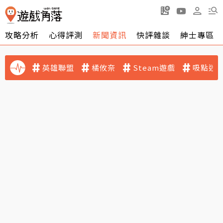
攻略分析
心得評測
新聞資訊
快評雜談
紳士專區
英雄聯盟
橘攸奈
Steam遊戲
吸點迷