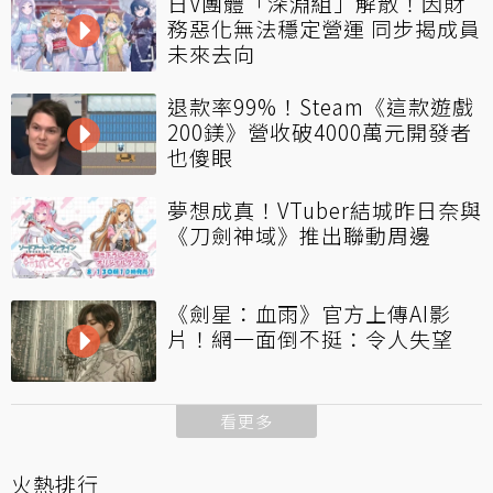
日V團體「深淵組」解散！因財
務惡化無法穩定營運 同步揭成員
未來去向
退款率99%！Steam《這款遊戲
200鎂》營收破4000萬元開發者
也傻眼
夢想成真！VTuber結城昨日奈與
《刀劍神域》推出聯動周邊
《劍星：血雨》官方上傳AI影
片！網一面倒不挺：令人失望
看更多
火熱排行