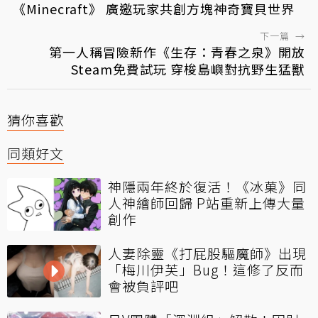
《Minecraft》 廣邀玩家共創方塊神奇寶貝世界
下一篇
→
第一人稱冒險新作《生存：青春之泉》開放
Steam免費試玩 穿梭島嶼對抗野生猛獸
猜你喜歡
同類好文
神隱兩年終於復活！《冰菓》同
人神繪師回歸 P站重新上傳大量
創作
人妻除靈《打屁股驅魔師》出現
「梅川伊芙」Bug！這修了反而
會被負評吧