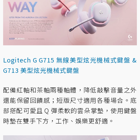
Logitech G G715 無線美型炫光機械式鍵盤 &
G713 美型炫光機械式鍵盤
配備紅軸和茶軸兩種軸體，降低敲擊音量之外
還能保留回饋感；短版尺寸適用各種場合。底
部搭配可愛且 Q 彈柔軟的雲朵掌墊，使用鍵盤
時墊在雙手下方，工作、娛樂更舒適。