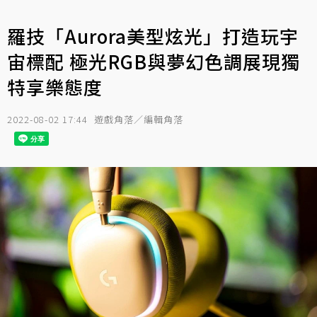
羅技「Aurora美型炫光」打造玩宇
宙標配 極光RGB與夢幻色調展現獨
特享樂態度
2022-08-02 17:44
遊戲角落／編輯角落