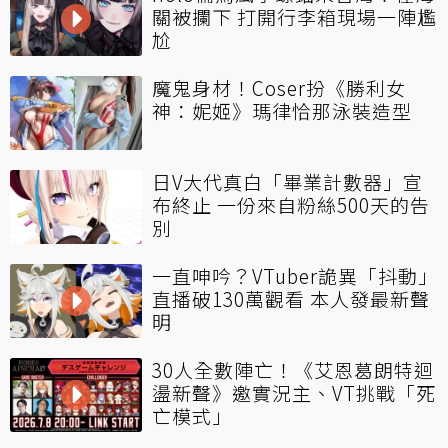
關被攔下 打開行李箱現場一陣尷
尬
魔鬼身材！Coser扮《勝利女
神：妮姬》瑪律恰那泳裝造型
日V大代真白「畢業計數器」宣
布終止 一份來自粉絲500天的告
別
一直呻吟？VTuber詭異「抖動」
直播破130萬觀看 本人發最新聲
明
30人全數陣亡！《艾恩葛朗特迴
盪新聲》邀實況主、VT挑戰「死
亡模式」