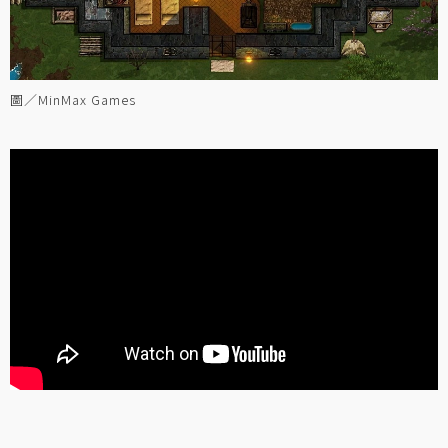
圖／MinMax Games