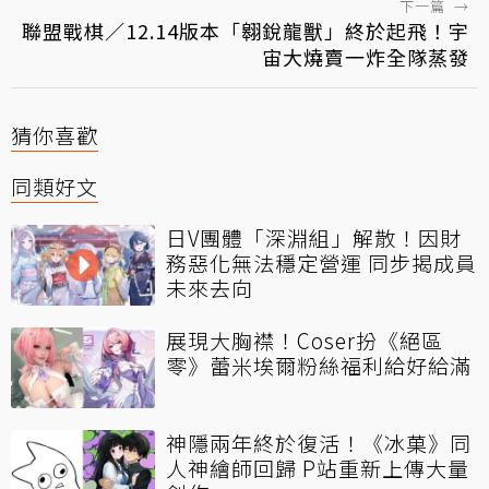
下一篇
→
聯盟戰棋／12.14版本「翱銳龍獸」終於起飛！宇
宙大燒賣一炸全隊蒸發
猜你喜歡
同類好文
日V團體「深淵組」解散！因財
務惡化無法穩定營運 同步揭成員
未來去向
展現大胸襟！Coser扮《絕區
零》蕾米埃爾粉絲福利給好給滿
神隱兩年終於復活！《冰菓》同
人神繪師回歸 P站重新上傳大量