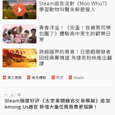
Steam語音派對《Moo Who?》
學習動物叫聲來躲避獵人
青春洋溢！《完蛋！我被男同學
包圍了》體驗高中男生的歡樂日
常
跨越國界的善意！日遊戲開發者
因經典賽情誼 為捷克粉絲推出翻
譯
獨立遊戲
搶先體驗
中文
Steam
←
上一篇
Steam極度好評《太空軍閥器官交易模擬》追加
Among Us器官 新增大量任務買賣更猖獗！