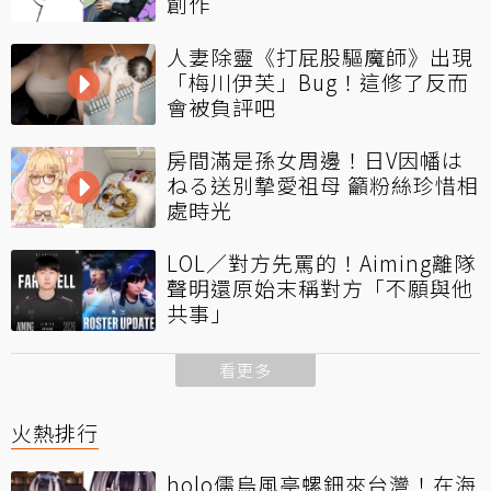
創作
人妻除靈《打屁股驅魔師》出現
「梅川伊芙」Bug！這修了反而
會被負評吧
房間滿是孫女周邊！日V因幡は
ねる送別摯愛祖母 籲粉絲珍惜相
處時光
LOL／對方先罵的！Aiming離隊
聲明還原始末稱對方「不願與他
共事」
看更多
火熱排行
holo儒烏風亭螺鈿來台灣！在海