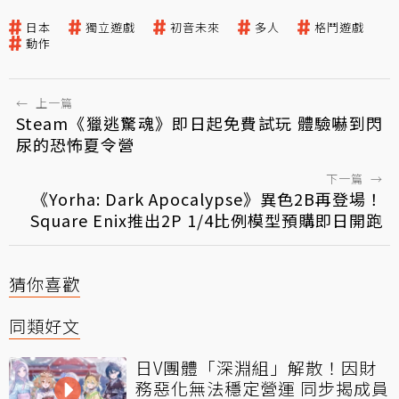
日本
獨立遊戲
初音未來
多人
格鬥遊戲
動作
←
上一篇
Steam《獵逃驚魂》即日起免費試玩 體驗嚇到閃
尿的恐怖夏令營
下一篇
→
《Yorha: Dark Apocalypse》異色2B再登場！
Square Enix推出2P 1/4比例模型預購即日開跑
猜你喜歡
同類好文
日V團體「深淵組」解散！因財
務惡化無法穩定營運 同步揭成員