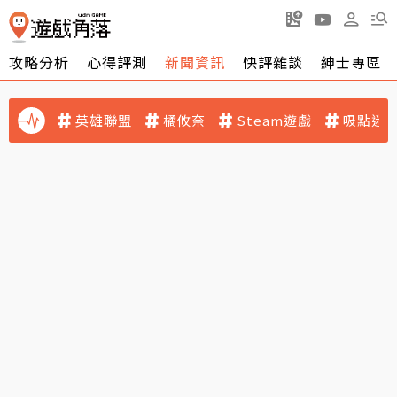
攻略分析
心得評測
新聞資訊
快評雜談
紳士專區
英雄聯盟
橘攸奈
Steam遊戲
吸點迷