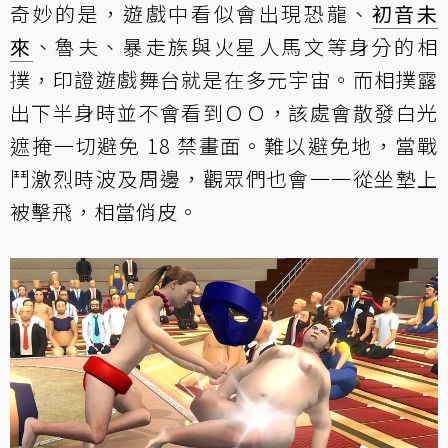
奇妙的是，遊戲中看似會出現恐龍、
初音未
來
、魯夫、暴走族與火星人馬文等身分的相
撲，印證遊戲舞台就是在多元宇宙。而相撲露
出下半身時並不會看到ＯＯ，該處會散發白光
遮掩一切避免 18 禁畫面。難以避免地，當戰
鬥激烈時波及周邊，觀眾們也會一一從坐墊上
被擊飛，相當俏皮。