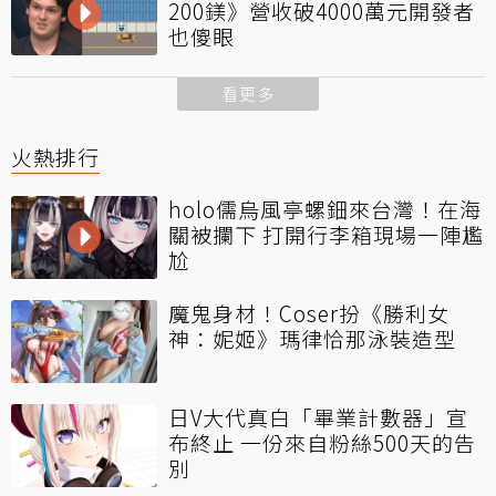
200鎂》營收破4000萬元開發者
也傻眼
看更多
火熱排行
holo儒烏風亭螺鈿來台灣！在海
關被攔下 打開行李箱現場一陣尷
尬
魔鬼身材！Coser扮《勝利女
神：妮姬》瑪律恰那泳裝造型
日V大代真白「畢業計數器」宣
布終止 一份來自粉絲500天的告
別