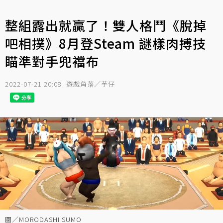
整組露出就贏了！雙人格鬥《脫掉
吧相撲》8月登Steam 謎樣肉搏技
瞄準對手兜襠布
2022-07-21 20:08
遊戲角落／芋仔
圖／MORODASHI SUMO