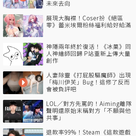
未來去向
展現大胸襟！Coser扮《絕區
零》蕾米埃爾粉絲福利給好給滿
神隱兩年終於復活！《冰菓》同
人神繪師回歸 P站重新上傳大量
創作
人妻除靈《打屁股驅魔師》出現
「梅川伊芙」Bug！這修了反而
會被負評吧
LOL／對方先罵的！Aiming離隊
聲明還原始末稱對方「不願與他
共事」
退款率99%！Steam《這款遊戲