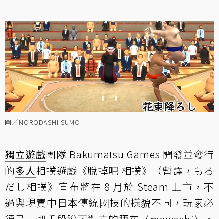
圖／MORODASHI SUMO
獨立遊戲
團隊 Bakumatsu Games 開發並發行
的
多人
相撲遊戲《脫掉吧 相撲》（暫譯，もろ
だし相撲》宣布將在 8 月於 Steam 上市，不
過與現實中
日本
傳統國技的樣貌不同，玩家必
須盡一切手段脫下對方的腰布（mawashi），