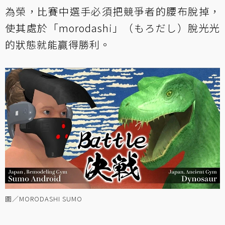
為榮，比賽中選手必須把競爭者的腰布脫掉，
使其處於「morodashi」（もろだし）脫光光
的狀態就能贏得勝利。
圖／MORODASHI SUMO