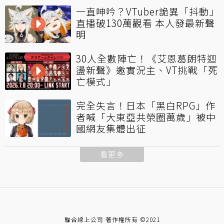
一直呻吟？VTuber詭異「抖動」
直播破130萬觀看 本人發最新聲
明
30人全數陣亡！《艾恩葛朗特迴
盪新聲》邀實況主、VT挑戰「死
亡模式」
完全失言！日本「黑白RPG」作
者喊「大東亞共榮圈萬歲」被中
國網友集體出征
看更多
聯合線上公司 著作權所有 ©2021