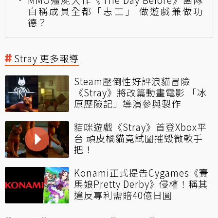
自稱成員全都「志工」 做遊戲兼做功
德？
Stray 更多報導
Steam壓倒性好評浪貓冒險
《Stray》將改篇動畫電影 「冰
原歷險記」導演參與製作
貓咪遊戲《Stray》首登Xbox平
台 頑皮橘貓竟試圖摧毀微軟手
把！
Konami正式提告Cygames《賽
馬娘Pretty Derby》侵權！稱其
違反專利需賠40億日圓