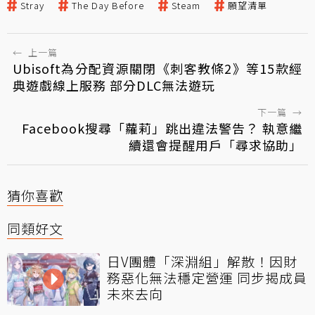
Stray
The Day Before
Steam
願望清單
←
上一篇
Ubisoft為分配資源關閉《刺客教條2》等15款經
典遊戲線上服務 部分DLC無法遊玩
下一篇
→
Facebook搜尋「蘿莉」跳出違法警告？ 執意繼
續還會提醒用戶「尋求協助」
猜你喜歡
同類好文
日V團體「深淵組」解散！因財
務惡化無法穩定營運 同步揭成員
未來去向