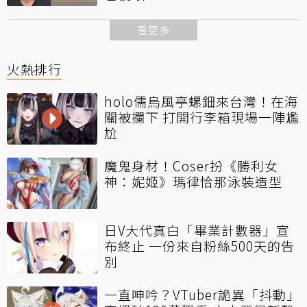
看更多
火熱排行
holo儒烏風亭螺鈿來台灣！在海
關被攔下 打開行李箱現場一陣尷
尬
魔鬼身材！Coser扮《勝利女
神：妮姬》瑪律恰那泳裝造型
日V大代真白「畢業計數器」宣
布終止 一份來自粉絲500天的告
別
一直呻吟？VTuber詭異「抖動」