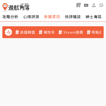
攻略分析
心得評測
新聞資訊
快評雜談
紳士專區
英雄聯盟
橘攸奈
Steam遊戲
吸點迷