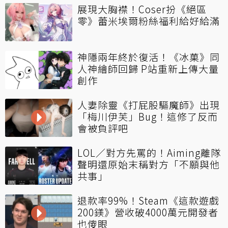
展現大胸襟！Coser扮《絕區
零》蕾米埃爾粉絲福利給好給滿
神隱兩年終於復活！《冰菓》同
人神繪師回歸 P站重新上傳大量
創作
人妻除靈《打屁股驅魔師》出現
「梅川伊芙」Bug！這修了反而
會被負評吧
LOL／對方先罵的！Aiming離隊
聲明還原始末稱對方「不願與他
共事」
退款率99%！Steam《這款遊戲
200鎂》營收破4000萬元開發者
也傻眼