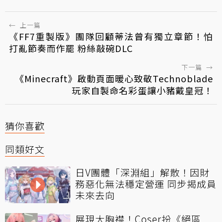
←
上一篇
《FF7重製版》團隊回顧蒂法曾有獨立章節！怕
打亂節奏而作罷 粉絲敲碗DLC
下一篇
→
《Minecraft》啟動頁面暖心致敬Technoblade
玩家自製命名彩蛋讓小豬戴皇冠！
猜你喜歡
同類好文
日V團體「深淵組」解散！因財
務惡化無法穩定營運 同步揭成員
未來去向
展現大胸襟！Coser扮《絕區