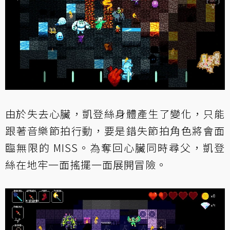
由於失去心臟，凱登絲身體產生了變化，只能
跟著音樂節拍行動，要是錯失節拍角色將會面
臨無限的 MISS。為奪回心臟同時尋父，凱登
絲在地牢一面搖擺一面展開冒險。