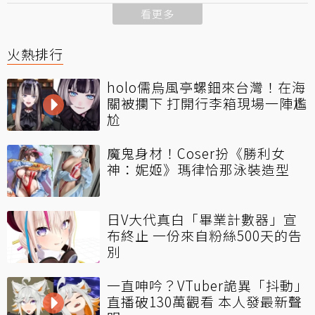
看更多
火熱排行
holo儒烏風亭螺鈿來台灣！在海
關被攔下 打開行李箱現場一陣尷
尬
魔鬼身材！Coser扮《勝利女
神：妮姬》瑪律恰那泳裝造型
日V大代真白「畢業計數器」宣
布終止 一份來自粉絲500天的告
別
一直呻吟？VTuber詭異「抖動」
直播破130萬觀看 本人發最新聲