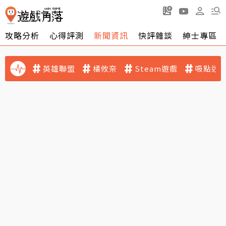
攻略分析
心得評測
新聞資訊
快評雜談
紳士專區
英雄聯盟
橘攸奈
Steam遊戲
吸點迷