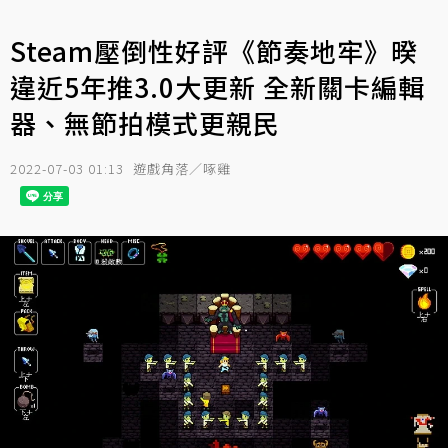
Steam壓倒性好評《節奏地牢》暌
違近5年推3.0大更新 全新關卡編輯
器、無節拍模式更親民
2022-07-03 01:13
遊戲角落／啄雞