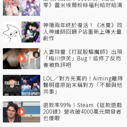
零》蕾米埃爾粉絲福利給好給滿
神隱兩年終於復活！《冰菓》同
人神繪師回歸 P站重新上傳大量
創作
人妻除靈《打屁股驅魔師》出現
「梅川伊芙」Bug！這修了反而
會被負評吧
LOL／對方先罵的！Aiming離隊
聲明還原始末稱對方「不願與他
共事」
退款率99%！Steam《這款遊戲
200鎂》營收破4000萬元開發者
也傻眼