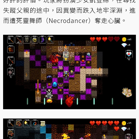
失蹤父親的途中，因異變而跌入地牢深淵，進
而遭死靈舞師（Necrodancer）奪走心臟。