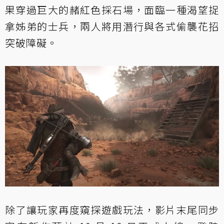
果穿過巨大的赭紅色採石場，面臨一種渴望捉
拿姊弟的士兵，兩人將用潛行與各式偷襲花招
突破障礙。
除了讓玩家再度窺探遊戲玩法，影片末尾同步