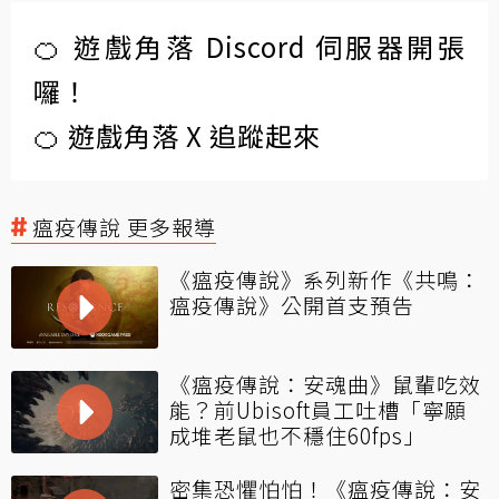
🍊 遊戲角落 Discord 伺服器開張
囉！
🍊 遊戲角落 X 追蹤起來
瘟疫傳說 更多報導
《瘟疫傳說》系列新作《共鳴：
瘟疫傳說》公開首支預告
《瘟疫傳說：安魂曲》鼠輩吃效
能？前Ubisoft員工吐槽「寧願
成堆老鼠也不穩住60fps」
密集恐懼怕怕！《瘟疫傳說：安