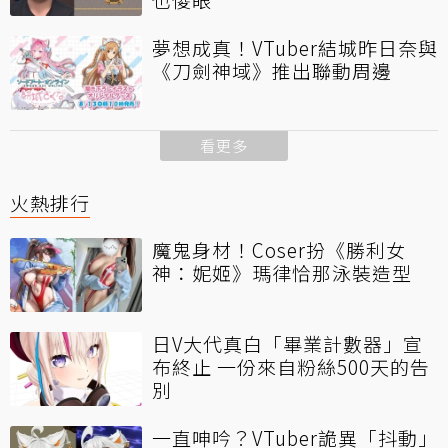
夢想成真！VTuber結城昨日奈與
《刀劍神域》推出聯動周邊
看更多
火熱排行
魔鬼身材！Coser扮《勝利女
神：妮姬》瑪律恰那泳裝造型
日V大代真白「畢業計數器」宣
布終止 一份來自粉絲500天的告
別
一直呻吟？VTuber詭異「抖動」