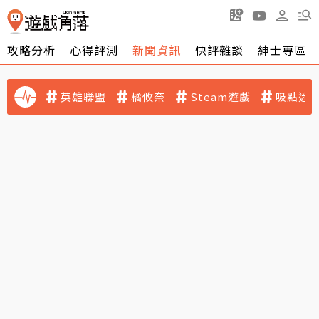
攻略分析
心得評測
新聞資訊
快評雜談
紳士專區
英雄聯盟
橘攸奈
Steam遊戲
吸點迷