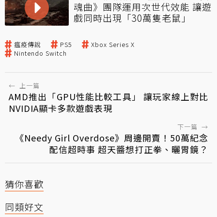
魂曲》團隊運用次世代效能 讓遊
戲同時出現「30萬隻老鼠」
瘟疫傳說
PS5
Xbox Series X
Nintendo Switch
←
上一篇
AMD推出「GPU性能比較工具」 讓玩家線上對比
NVIDIA顯卡多款遊戲表現
下一篇
→
《Needy Girl Overdose》周邊開賣！50萬紀念
配信超時事 超天醬想打正拳、曬胃鏡？
猜你喜歡
同類好文