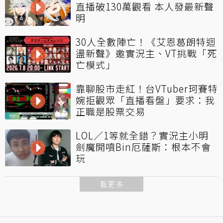
直播破130萬觀看 本人發最新聲
明
30人全數陣亡！《艾恩葛朗特迴
盪新聲》邀實況主、VT挑戰「死
亡模式」
靠聊股市走紅！台VTuber珂賽特
婉拒觀眾「直播看盤」要求：我
正職是股票交易
LOL／1等就全錯？實況主小明
劍魔開噴Bin厄薩斯：根本不會
玩
看更多