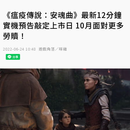
《瘟疫傳說：安魂曲》最新12分鐘
實機預告敲定上市日 10月面對更多
勞贖！
2022-06-24 10:48
遊戲角落／啄雞