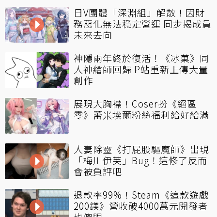
日V團體「深淵組」解散！因財
務惡化無法穩定營運 同步揭成員
未來去向
神隱兩年終於復活！《冰菓》同
人神繪師回歸 P站重新上傳大量
創作
展現大胸襟！Coser扮《絕區
零》蕾米埃爾粉絲福利給好給滿
人妻除靈《打屁股驅魔師》出現
「梅川伊芙」Bug！這修了反而
會被負評吧
退款率99%！Steam《這款遊戲
200鎂》營收破4000萬元開發者
也傻眼