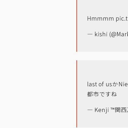
Hmmmm
pic
— kishi (@Mar
last of 
都市ですね
— Kenji ™関西