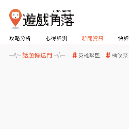
攻略分析
心得評測
新聞資訊
快評
話題傳送門
英雄聯盟
橘攸奈