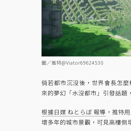
圖／推特@Viator69624530
倘若都市沉沒後，世界會長怎麼
來的夢幻「水沒都市」引發話題
根據日媒 ねとらぼ 報導
，推特用戶
壞多年的城市景觀，可見高樓倒