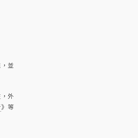
推，並
生，外
者
》等