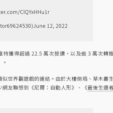
tter.com/ClQYxHHu1r
ator69624530)
June 12, 2022
在推特獲得超過 22.5 萬次按讚，以及逾 3 萬次轉
」。
類似世界觀遊戲的連結。由於大樓倒塌、草木叢
少網友聯想到《尼爾：自動人形》、《
最後生還