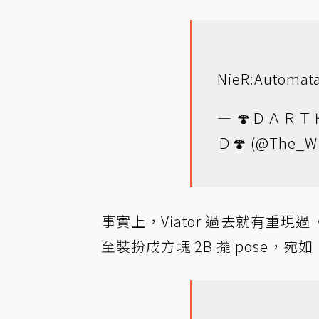
NieR:Auto
— 🍄ＤＡＲ
Ｄ🍄 (@The_Wi
事實上，Viator 過去就有重
至裝扮成方塊 2B 擺 pose，宛如《Mi