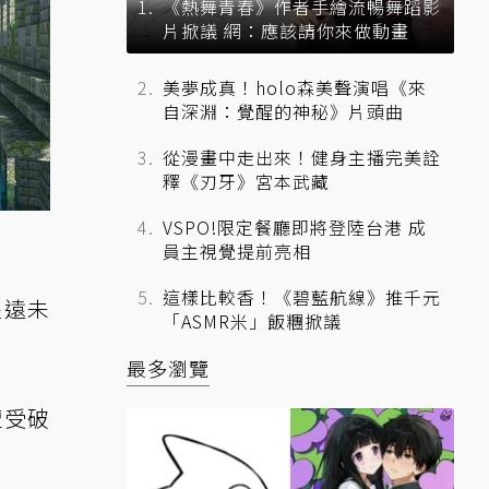
《熱舞青春》作者手繪流暢舞蹈影
片掀議 網：應該請你來做動畫
美夢成真！holo森美聲演唱《來
自深淵：覺醒的神秘》片頭曲
從漫畫中走出來！健身主播完美詮
釋《刃牙》宮本武藏
VSPO!限定餐廳即將登陸台港 成
員主視覺提前亮相
這樣比較香！《碧藍航線》推千元
遙遠未
「ASMR米」飯糰掀議
最多瀏覽
遭受破