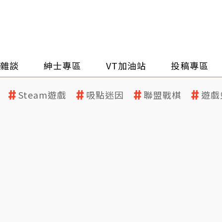
雜談
紳士專區
VT加油站
投稿專區
Steam遊戲
吸點迷因
聯盟戰棋
遊戲