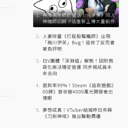
神隱兩年終於復活！《冰菓》同人
神繪師回歸 P站重新上傳大量創作
人妻除靈《打屁股驅魔師》出現
「梅川伊芙」Bug！這修了反而會
被負評吧
日V團體「深淵組」解散！因財務
惡化無法穩定營運 同步揭成員未
來去向
退款率99%！Steam《這款遊戲2
00鎂》營收破4000萬元開發者也
傻眼
夢想成真！VTuber結城昨日奈與
《刀劍神域》推出聯動周邊