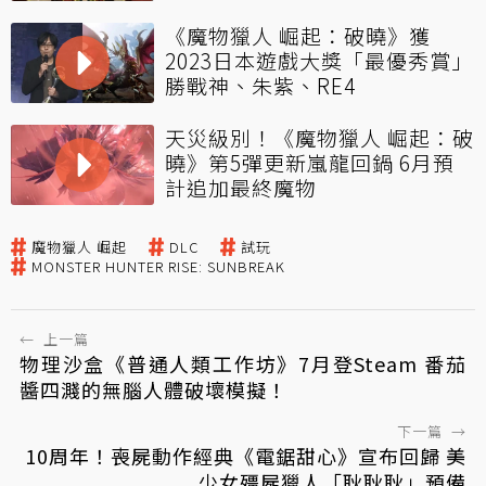
《魔物獵人 崛起：破曉》獲
2023日本遊戲大獎「最優秀賞」
勝戰神、朱紫、RE4
天災級別！《魔物獵人 崛起：破
曉》第5彈更新嵐龍回鍋 6月預
計追加最終魔物
魔物獵人 崛起
DLC
試玩
MONSTER HUNTER RISE: SUNBREAK
←
上一篇
物理沙盒《普通人類工作坊》7月登Steam 番茄
醬四濺的無腦人體破壞模擬！
下一篇
→
10周年！喪屍動作經典《電鋸甜心》宣布回歸 美
少女殭屍獵人「耿耿耿」預備