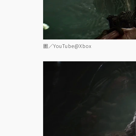
圖／YouTube@Xbox