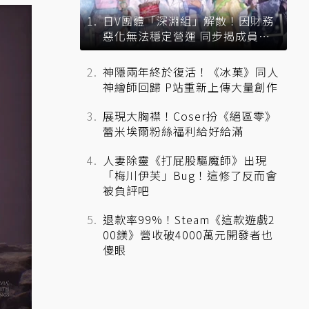
日V團體「深淵組」解散！因財務
惡化無法穩定營運 同步揭成員未
來去向
神隱兩年終於復活！《冰菓》同人
神繪師回歸 P站重新上傳大量創作
展現大胸襟！Coser扮《絕區零》
蕾米埃爾粉絲福利給好給滿
人妻除靈《打屁股驅魔師》出現
「梅川伊芙」Bug！這修了反而會
被負評吧
退款率99%！Steam《這款遊戲2
00鎂》營收破4000萬元開發者也
傻眼