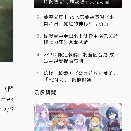
片掀議 網：應該請你來做動畫
美夢成真！holo森美聲演唱《來
自深淵：覺醒的神秘》片頭曲
從漫畫中走出來！健身主播完美詮
釋《刃牙》宮本武藏
VSPO!限定餐廳即將登陸台港 成
員主視覺提前亮相
這樣比較香！《碧藍航線》推千元
「ASMR米」飯糰掀議
》（暫
最多瀏覽
mes
 X/S