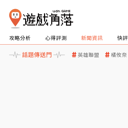
攻略分析
心得評測
新聞資訊
快評
話題傳送門
英雄聯盟
橘攸奈