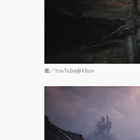
圖／YouTube@Xbox