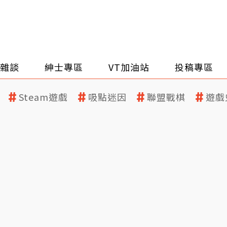
雜談
紳士專區
VT加油站
投稿專區
Steam遊戲
吸點迷因
聯盟戰棋
遊戲