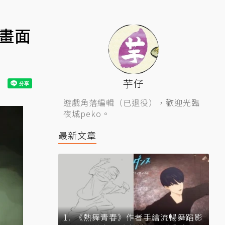
存畫面
芋仔
遊戲角落編輯（已退役），歡迎光臨
夜城peko。
最新文章
《熱舞青春》作者手繪流暢舞蹈影