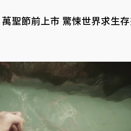
n》萬聖節前上市 驚悚世界求生