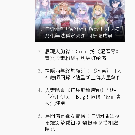
日V團體「深淵組」解散！因財務
惡化無法穩定營運 同步揭成員未
來去向
展現大胸襟！Coser扮《絕區零》
蕾米埃爾粉絲福利給好給滿
神隱兩年終於復活！《冰菓》同人
神繪師回歸 P站重新上傳大量創作
人妻除靈《打屁股驅魔師》出現
「梅川伊芙」Bug！這修了反而會
被負評吧
房間滿是孫女周邊！日V因幡はね
る送別摯愛祖母 籲粉絲珍惜相處
時光