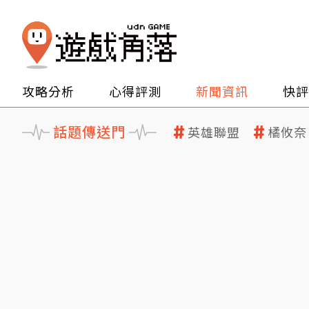
攻略分析
心得評測
新聞資訊
快評
話題傳送門
英雄聯盟
橘攸奈