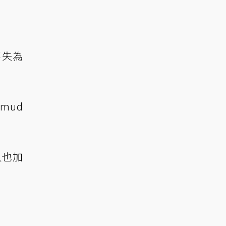
不失為
mud
人也加