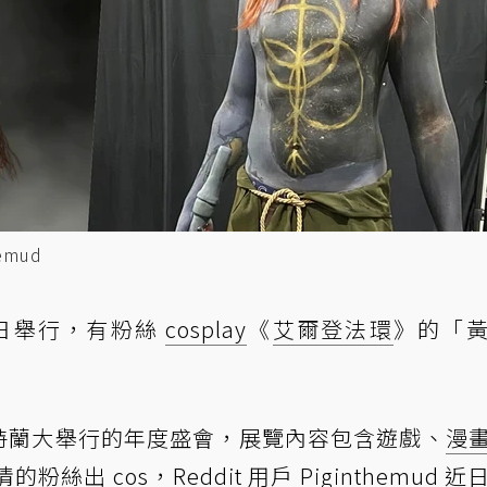
emud
 近日舉行，有粉絲
cosplay
《
艾爾登法環
》的「
州亞特蘭大舉行的年度盛會，展覽內容包含遊戲、
漫
出 cos，Reddit 用戶 Piginthemud 近