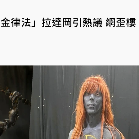
黃金律法」拉達岡引熱議 網歪樓