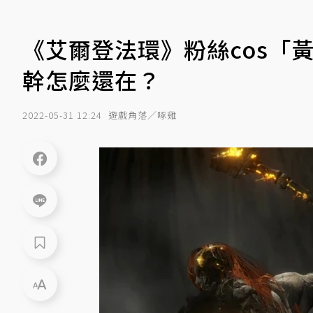
《艾爾登法環》粉絲cos「
幹怎麼還在？
2022-05-31 12:24
遊戲角落／啄雞