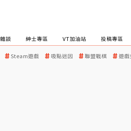
雜談
紳士專區
VT加油站
投稿專區
Steam遊戲
吸點迷因
聯盟戰棋
遊戲