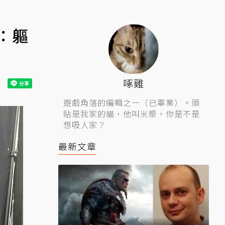
：軀
啄雞
遊戲角落的編輯之一（已畢業）。頭
貼是我家的貓，他叫米漿，你是不是
想吸人家？
最新文章