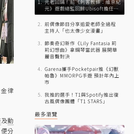
元老回鍋！前《刺客教條：維京紀
元》遊戲總監回歸Ubisoft擔任品
牌總監
前偶像節目分享追愛老師全過程
主持人「也太像少女漫畫」
節奏奇幻新作《Lily Fantasia 莉
莉幻想曲》拿鋼琴當武器 展開華
麗音聲對決
Garena攜手Pocketpair推《幻獸
帕魯》MMORPG手遊 預計年內上
市
黃金律
我推的選手！T1與Spotify推出復
古風偶像團體「T1 STARS」
最多瀏覽
畫
及
動
日便分