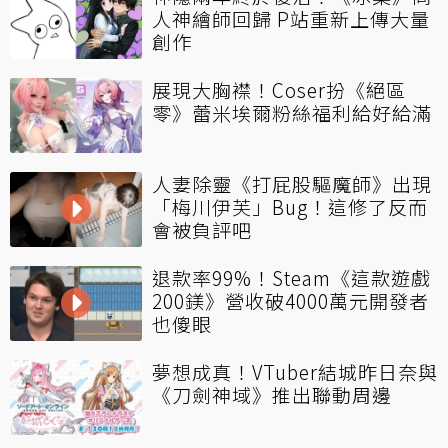
人神繪師回歸 P站重新上傳大量
創作
展現大胸襟！Coser扮《絕區
零》蕾米埃爾粉絲福利給好給滿
人妻除靈《打屁股驅魔師》出現
「梅川伊芙」Bug！這修了反而
會被負評吧
退款率99%！Steam《這款遊戲
200鎂》營收破4000萬元開發者
也傻眼
夢想成真！VTuber結城昨日奈與
《刀劍神域》推出聯動周邊