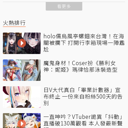
看更多
火熱排行
holo儒烏風亭螺鈿來台灣！在海
關被攔下 打開行李箱現場一陣尷
尬
魔鬼身材！Coser扮《勝利女
神：妮姬》瑪律恰那泳裝造型
日V大代真白「畢業計數器」宣
布終止 一份來自粉絲500天的告
別
一直呻吟？VTuber詭異「抖動」
直播破130萬觀看 本人發最新聲