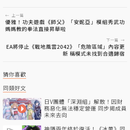
←
上一篇
優雅！功夫遊戲《師父》「安妮亞」模組秀武功
媽媽教的拳法直接昇華啦
下一篇
→
EA將停止《戰地風雲2042》「危險區域」內容更
新 稱模式未找到合適歸宿
猜你喜歡
同類好文
日V團體「深淵組」解散！因財
務惡化無法穩定營運 同步揭成員
未來去向
神隱兩年終於復活！《冰菓》同