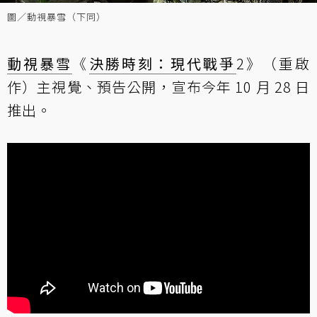
圖／動視暴雪（下同）
動視暴雪
《
決勝時刻：現代戰爭
2》（重啟
作）主視覺、預告公開，宣布今年 10 月 28 日
推出。