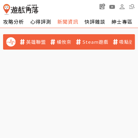
攻略分析
心得評測
新聞資訊
快評雜談
紳士專區
英雄聯盟
橘攸奈
Steam遊戲
吸點迷