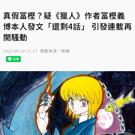
真假冨樫？疑《獵人》作者冨樫義
博本人發文「還剩4話」 引發連載再
開騷動
2022-05-24 21:17
遊戲角落／啄雞