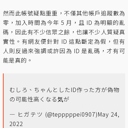
然而此帳號疑點重重，不僅其他帳戶追蹤數為
零，加入時間為今年 5 月，且 ID 為明顯的亂
碼，因此有不少信眾之餘，也讓不少人質疑真
實性。有網友便針對 ID 這點斷定為假，但有
人則反過來強調或許因為 ID 是亂碼，才有可
能是真的。
むしろ、ちゃんとしたID作った方が偽物
の可能性高くなる気が
— ヒガテツ (@tepppppei0907)
May 24,
2022