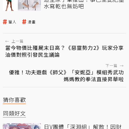
水寫乾也無妨吧
獵人
漫畫
←
上一篇
當今物價比殭屍末日高？《惡靈勢力2》玩家分享
油價對照引發民生議論
下一篇
→
優雅！功夫遊戲《師父》「安妮亞」模組秀武功
媽媽教的拳法直接昇華啦
猜你喜歡
同類好文
日V團體「深淵組」解散！因財