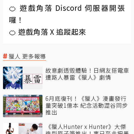
🍊 遊戲角落 Discord 伺服器開張
囉！
🍊 遊戲角落 X 追蹤起來
獵人 更多報導
故意劇透毁體驗！日網友搭電車
遭路人暴雷《獵人》劇情
6月底復刊！《獵人》漫畫發行
量突破1億本 紀念活動澀谷同步
推出
《獵人Hunter x Hunter》大傑
造型原子筆推出！事已至此把墨