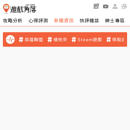
攻略分析
心得評測
新聞資訊
快評雜談
紳士專區
英雄聯盟
橘攸奈
Steam遊戲
吸點迷