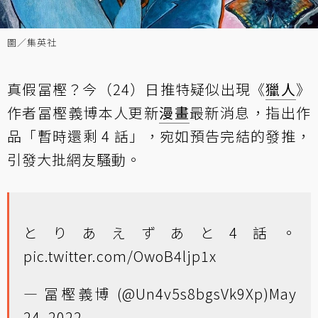
圖／集英社
真假冨樫？今（24）日推特疑似出現《
獵人
》
作者冨樫義博本人更新
漫畫
最新消息，指出作
品「暫時還剩 4 話」，宛如預告完結的發推，
引發大批網友騷動。
とりあえずあと4話。
pic.twitter.com/OwoB4ljp1x
— 冨樫義博 (@Un4v5s8bgsVk9Xp)
May
24, 2022