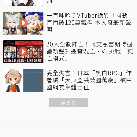
別
一直呻吟？VTuber詭異「抖動」
直播破130萬觀看 本人發最新聲
明
30人全數陣亡！《艾恩葛朗特迴
盪新聲》邀實況主、VT挑戰「死
亡模式」
完全失言！日本「黑白RPG」作
者喊「大東亞共榮圈萬歲」被中
國網友集體出征
看更多