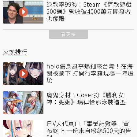
退款率99%！Steam《這款遊戲
200鎂》營收破4000萬元開發者
也傻眼
看更多
火熱排行
holo儒烏風亭螺鈿來台灣！在海
關被攔下 打開行李箱現場一陣尷
尬
魔鬼身材！Coser扮《勝利女
神：妮姬》瑪律恰那泳裝造型
日V大代真白「畢業計數器」宣
布終止 一份來自粉絲500天的告