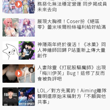
務惡化無法穩定營運 同步揭成員
未來去向
展現大胸襟！Coser扮《絕區
零》蕾米埃爾粉絲福利給好給滿
神隱兩年終於復活！《冰菓》同
人神繪師回歸 P站重新上傳大量
創作
人妻除靈《打屁股驅魔師》出現
「梅川伊芙」Bug！這修了反而
會被負評吧
LOL／對方先罵的！Aiming離隊
聲明還原始末稱對方「不願與他
共事」