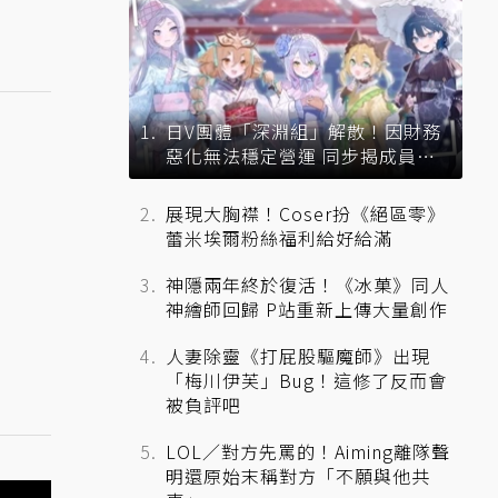
日V團體「深淵組」解散！因財務
惡化無法穩定營運 同步揭成員未
來去向
展現大胸襟！Coser扮《絕區零》
蕾米埃爾粉絲福利給好給滿
神隱兩年終於復活！《冰菓》同人
神繪師回歸 P站重新上傳大量創作
人妻除靈《打屁股驅魔師》出現
「梅川伊芙」Bug！這修了反而會
被負評吧
LOL／對方先罵的！Aiming離隊聲
明還原始末稱對方「不願與他共