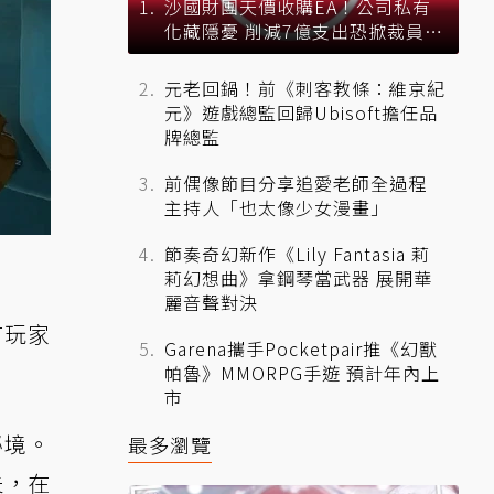
沙國財團天價收購EA！公司私有
化藏隱憂 削減7億支出恐掀裁員風
暴？
元老回鍋！前《刺客教條：維京紀
元》遊戲總監回歸Ubisoft擔任品
牌總監
前偶像節目分享追愛老師全過程
主持人「也太像少女漫畫」
節奏奇幻新作《Lily Fantasia 莉
莉幻想曲》拿鋼琴當武器 展開華
麗音聲對決
有玩家
Garena攜手Pocketpair推《幻獸
帕魯》MMORPG手遊 預計年內上
市
秘境。
最多瀏覽
夫，在