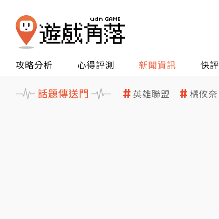
攻略分析
心得評測
新聞資訊
快評
話題傳送門
英雄聯盟
橘攸奈