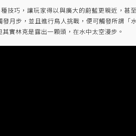
合各種技巧，讓玩家得以與廣大的蔚藍更親近，甚
觸發月步，並且進行鳥人挑戰，便可觸發所謂「
但其實林克是露出一顆頭，在水中太空漫步。