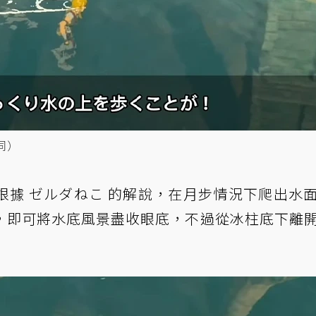
同）
根據 ゼルダねこ 的解說，在月步情況下爬出水
，即可將水底風景盡收眼底，不過從冰柱底下離