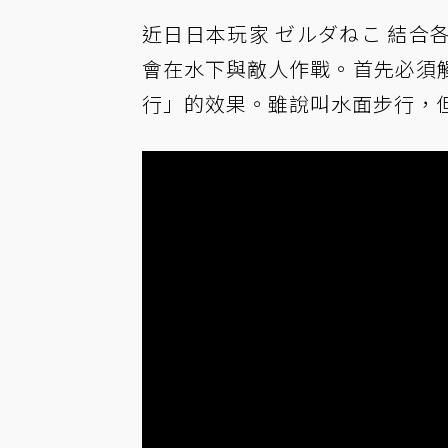
近日日本玩家 ゼルダねこ 結
會在水下與敵人作戰。首先必須
行」的效果。雖說叫水面步行，