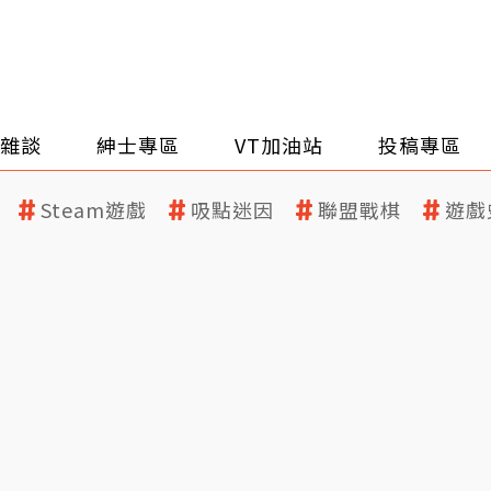
雜談
紳士專區
VT加油站
投稿專區
Steam遊戲
吸點迷因
聯盟戰棋
遊戲