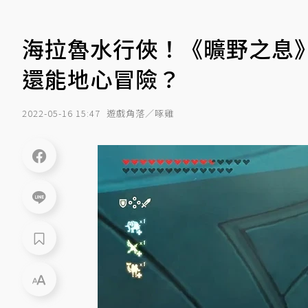
海拉魯水行俠！《曠野之息》
還能地心冒險？
2022-05-16 15:47
遊戲角落／啄雞