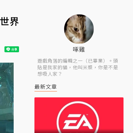
下世界
啄雞
遊戲角落的編輯之一（已畢業）。頭
貼是我家的貓，他叫米漿，你是不是
想吸人家？
最新文章