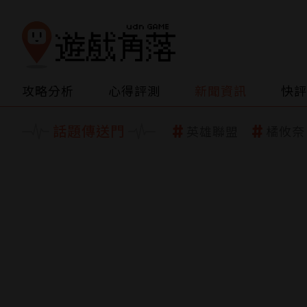
攻略分析
心得評測
新聞資訊
快評
話題傳送門
英雄聯盟
橘攸奈