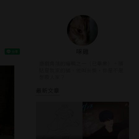
武
啄雞
遊戲角落的編輯之一（已畢業）。頭
貼是我家的貓，他叫米漿，你是不是
想吸人家？
最新文章