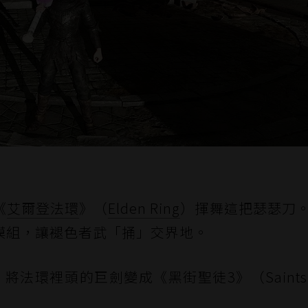
）
《
艾爾登法環
》（
Elden Ring
）揮舞這把瑟瑟刀
模組，讓褪色者武「捅」交界地。
師，將法環裡頭的巨劍變成《黑街聖徒3》（Saints 