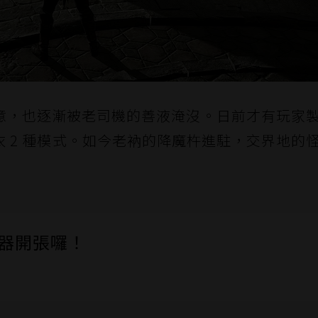
意，也逐漸被老司機的善液淹沒。日前才有玩家
 2 種模式。如今老衲的降魔杵進駐，交界地的
伺服器開張囉！