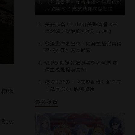
《熱舞青春》作者手繪流暢舞蹈影
片掀議 網：應該請你來做動畫
美夢成真！holo森美聲演唱《來
自深淵：覺醒的神秘》片頭曲
從漫畫中走出來！健身主播完美詮
釋《刃牙》宮本武藏
VSPO!限定餐廳即將登陸台港 成
員主視覺提前亮相
這樣比較香！《碧藍航線》推千元
「ASMR米」飯糰掀議
。模組
最多瀏覽
Row