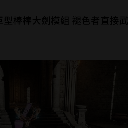
巨型棒棒大劍模組 褪色者直接