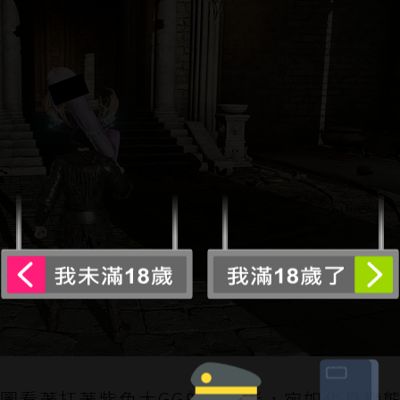
圖看著扛著紫色大GG的褪色者，宛如化身變