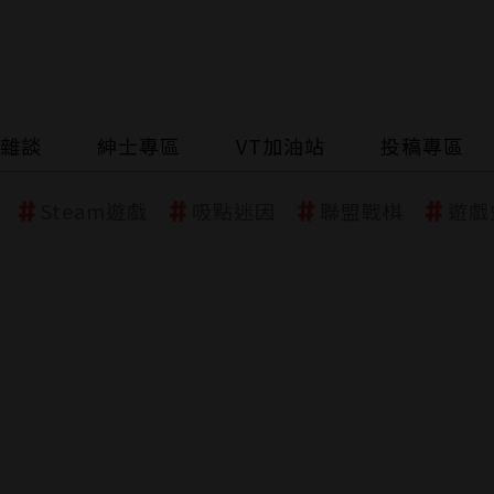
雜談
紳士專區
VT加油站
投稿專區
Steam遊戲
吸點迷因
聯盟戰棋
遊戲