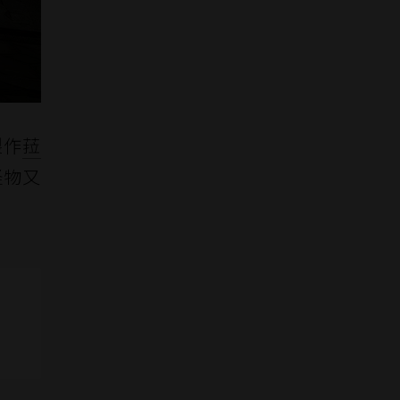
製作
菈
怪物又