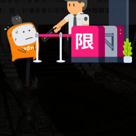
棒」喝，好讓衝著玩家而來的怪物醍醐灌頂。