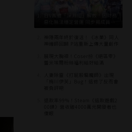
日V團體「深淵組」解散！因財務
惡化無法穩定營運 同步揭成員未
來去向
神隱兩年終於復活！《冰菓》同人
神繪師回歸 P站重新上傳大量創作
展現大胸襟！Coser扮《絕區零》
蕾米埃爾粉絲福利給好給滿
人妻除靈《打屁股驅魔師》出現
「梅川伊芙」Bug！這修了反而會
被負評吧
退款率99%！Steam《這款遊戲2
00鎂》營收破4000萬元開發者也
傻眼