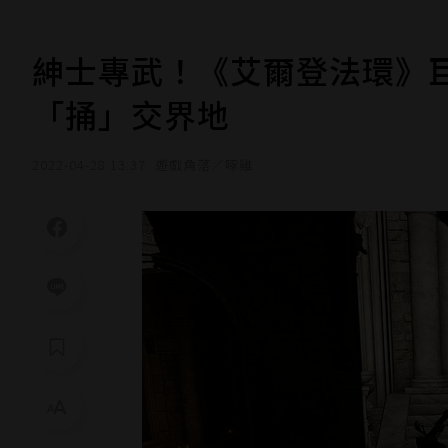
紳士專武！《艾爾登法環》
「捅」交界地
2022-04-28 13:37
遊戲角落／啄雞