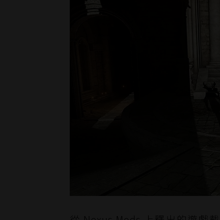
從 Nexus Mods 上
釋出的遊戲截