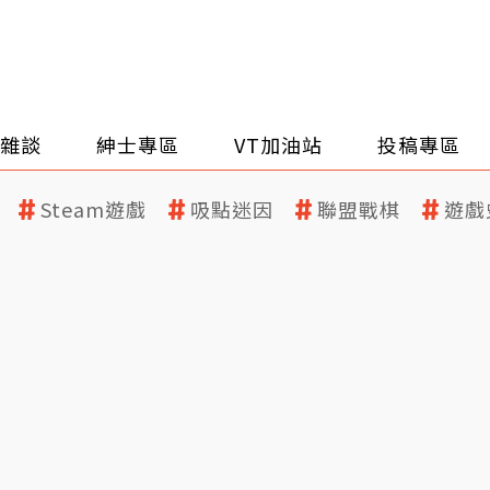
雜談
紳士專區
VT加油站
投稿專區
Steam遊戲
吸點迷因
聯盟戰棋
遊戲