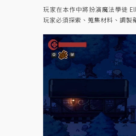
玩家在本作中將扮演魔法學徒 E
玩家必須探索、蒐集材料、調製