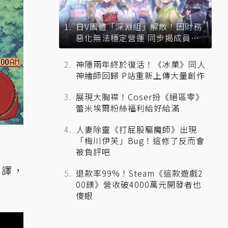
日V團體「深淵組」解散！因財務
惡化無法穩定營運 同步揭成員未
來去向
神隱兩年終於復活！《冰菓》同人
神繪師回歸 P站重新上傳大量創作
展現大胸襟！Coser扮《絕區零》
蕾米埃爾粉絲福利給好給滿
人妻除靈《打屁股驅魔師》出現
「梅川伊芙」Bug！這修了反而會
被負評吧
暫譯，
退款率99%！Steam《這款遊戲2
00鎂》營收破4000萬元開發者也
傻眼