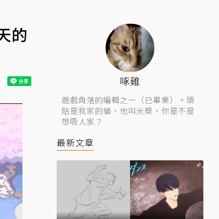
天的
啄雞
遊戲角落的編輯之一（已畢業）。頭
貼是我家的貓，他叫米漿，你是不是
想吸人家？
最新文章