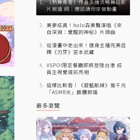
《熱舞青春》作者手繪流暢舞蹈影
片掀議 網：應該請你來做動畫
美夢成真！holo森美聲演唱《來
自深淵：覺醒的神秘》片頭曲
從漫畫中走出來！健身主播完美詮
釋《刃牙》宮本武藏
VSPO!限定餐廳即將登陸台港 成
員主視覺提前亮相
這樣比較香！《碧藍航線》推千元
「ASMR米」飯糰掀議
最多瀏覽