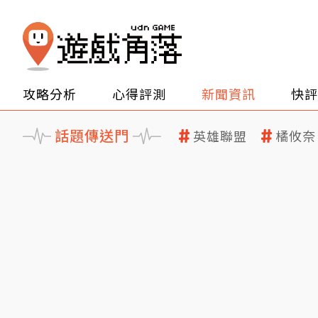
攻略分析
心得評測
新聞資訊
快評
話題傳送門
英雄聯盟
橘攸奈