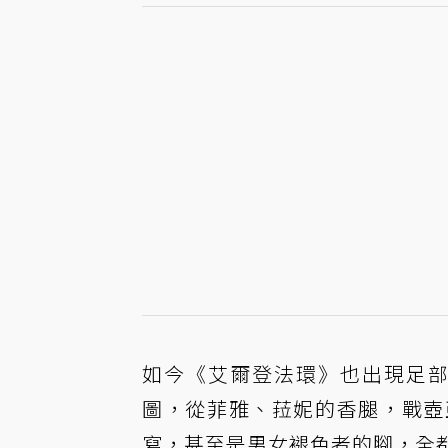
如今《艾爾登法環》也出現足部鑑賞家
圖，從菲雅、菈妮的香腿，戰壺
寫，甚至是男女褪色者的腳，全