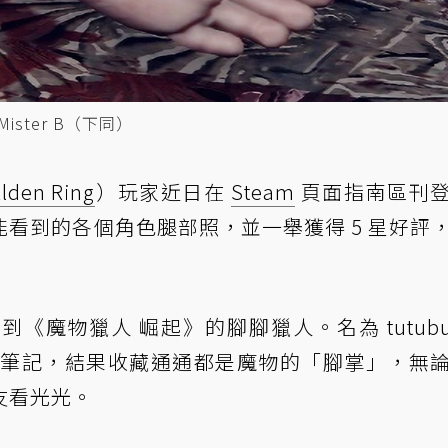
ister B（下同）
Elden Ring
）玩家近日在
Steam
頁面指南區刊
看到的各個角色腿部照，並一舉獲得 5 星好評
魔物獵人 崛起》的腳腳獵人。名為 tutubut
的狩獵筆記，結果收藏通通都是魔物的「腳掌」，無
友看光光。