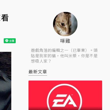
來看
啄雞
遊戲角落的編輯之一（已畢業）。頭
貼是我家的貓，他叫米漿，你是不是
想吸人家？
最新文章