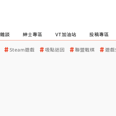
雜談
紳士專區
VT加油站
投稿專區
Steam遊戲
吸點迷因
聯盟戰棋
遊戲