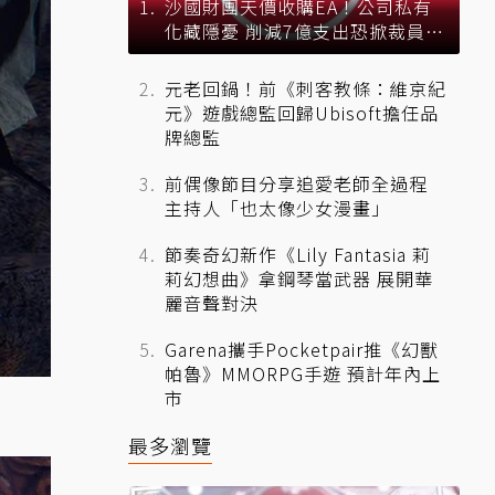
沙國財團天價收購EA！公司私有
化藏隱憂 削減7億支出恐掀裁員風
暴？
元老回鍋！前《刺客教條：維京紀
元》遊戲總監回歸Ubisoft擔任品
牌總監
前偶像節目分享追愛老師全過程
主持人「也太像少女漫畫」
節奏奇幻新作《Lily Fantasia 莉
莉幻想曲》拿鋼琴當武器 展開華
麗音聲對決
Garena攜手Pocketpair推《幻獸
帕魯》MMORPG手遊 預計年內上
市
最多瀏覽