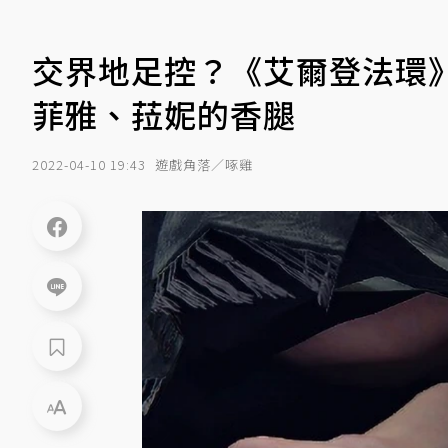
交界地足控？《艾爾登法環》
菲雅、菈妮的香腿
2022-04-10 19:43
遊戲角落／啄雞