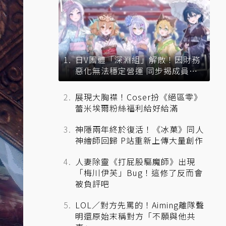
日V團體「深淵組」解散！因財務
惡化無法穩定營運 同步揭成員未
來去向
展現大胸襟！Coser扮《絕區零》
蕾米埃爾粉絲福利給好給滿
神隱兩年終於復活！《冰菓》同人
神繪師回歸 P站重新上傳大量創作
人妻除靈《打屁股驅魔師》出現
「梅川伊芙」Bug！這修了反而會
被負評吧
LOL／對方先罵的！Aiming離隊聲
明還原始末稱對方「不願與他共