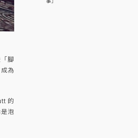
事」
登「腳
，成為
t 的
論是泡