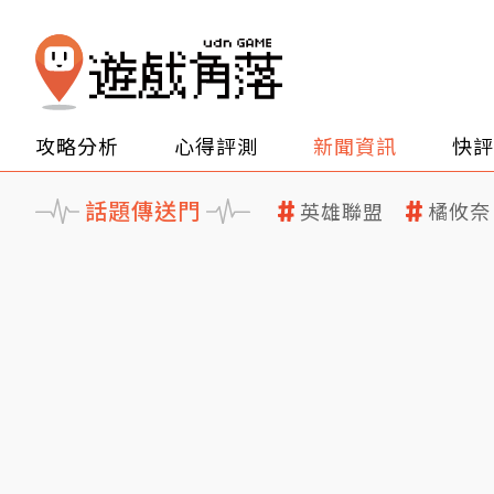
攻略分析
心得評測
新聞資訊
快評
話題傳送門
英雄聯盟
橘攸奈