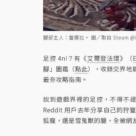
腿部主人：蕾娜拉。 圖／取自 Steam @M
足控 4ni？有《
艾爾登法環
》（
腳」圖鑑（
點此
），收錄交界地能
最夯攻略指南。
說到遊戲界裡的足控，不得不提到《
Reddit 用戶去年分享自己
狐龍，還是雪鬼獸的腿，全被網