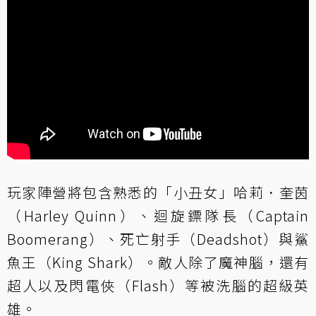
玩家陣營將包含熟悉的「小丑女」哈莉．奎茵
（Harley Quinn）、迴旋鏢隊長（Captain
Boomerang）、死亡射手（Deadshot）與鯊
魚王（King Shark）。敵人除了魔神腦，還有
超人以及閃電俠（Flash）等被洗腦的超級英
雄。