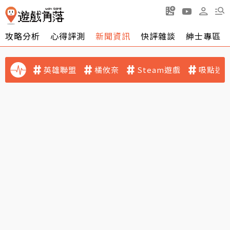
攻略分析
心得評測
新聞資訊
快評雜談
紳士專區
英雄聯盟
橘攸奈
Steam遊戲
吸點迷