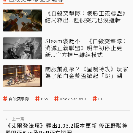
《自殺突擊隊：戰勝正義聯盟》
結局釋出...但很突兀也沒邏輯
Steam褒貶不一《自殺突擊隊：
消滅正義聯盟》明年初停止更
新...官方推出離線模式
關服前亂象？《星鳴特攻》玩家
為了解白金獎盃掀起「跳」潮
自殺突擊隊
PS5
Xbox Series X
PC
←
上一篇
《艾爾登法環》釋出1.03.2版本更新 修正野獸神
殿即死Bug及PvP死亡迴圈