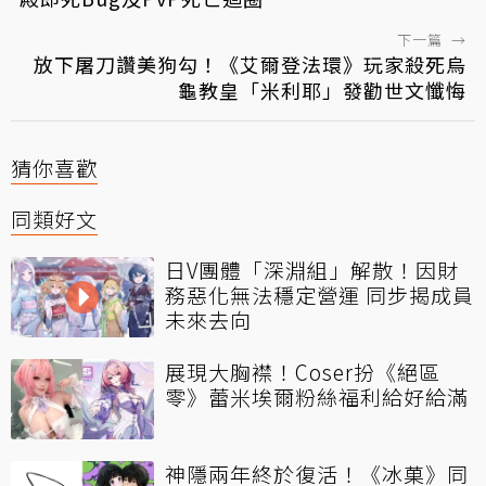
下一篇
→
放下屠刀讚美狗勾！《艾爾登法環》玩家殺死烏
龜教皇「米利耶」發勸世文懺悔
猜你喜歡
同類好文
日V團體「深淵組」解散！因財
務惡化無法穩定營運 同步揭成員
未來去向
展現大胸襟！Coser扮《絕區
零》蕾米埃爾粉絲福利給好給滿
神隱兩年終於復活！《冰菓》同