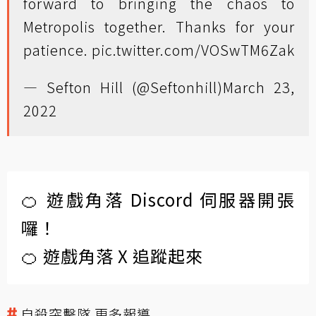
forward to bringing the chaos to
Metropolis together. Thanks for your
patience.
pic.twitter.com/VOSwTM6Zak
— Sefton Hill (@Seftonhill)
March 23,
2022
🍊 遊戲角落 Discord 伺服器開張
囉！
🍊 遊戲角落 X 追蹤起來
自殺突擊隊 更多報導