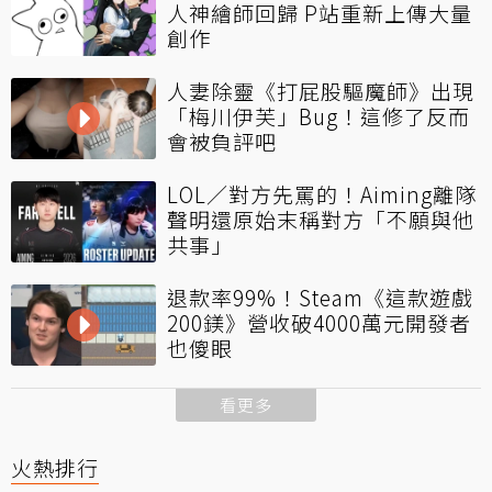
人神繪師回歸 P站重新上傳大量
創作
人妻除靈《打屁股驅魔師》出現
「梅川伊芙」Bug！這修了反而
會被負評吧
LOL／對方先罵的！Aiming離隊
聲明還原始末稱對方「不願與他
共事」
退款率99%！Steam《這款遊戲
200鎂》營收破4000萬元開發者
也傻眼
看更多
火熱排行