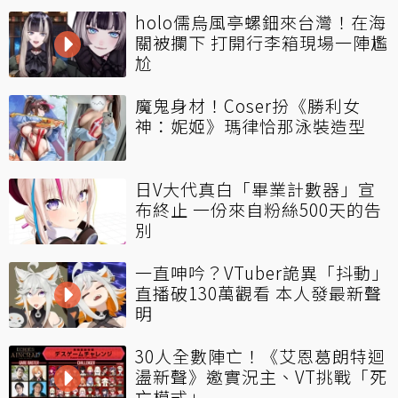
holo儒烏風亭螺鈿來台灣！在海
關被攔下 打開行李箱現場一陣尷
尬
魔鬼身材！Coser扮《勝利女
神：妮姬》瑪律恰那泳裝造型
日V大代真白「畢業計數器」宣
布終止 一份來自粉絲500天的告
別
一直呻吟？VTuber詭異「抖動」
直播破130萬觀看 本人發最新聲
明
30人全數陣亡！《艾恩葛朗特迴
盪新聲》邀實況主、VT挑戰「死
亡模式」