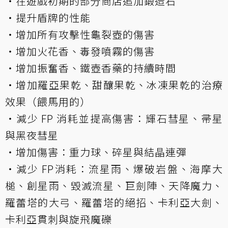
・在遊戲初期的部分商店追加鍛造石
・提升盾牌的性能
・增加所有攻擊性龜裂壺的傷害
・增加火花香、毒發噴霧的傷害
・增加振奮香、鐵壺香藥的持續時間
・增加羅亞果乾、甜釀果乾、冰凍果乾的治療
效果（餵馬用的）
・減少 FP 消耗並提高傷害：輝石彗星、帚星
與黑夜彗星
・增加傷害：重力球、碎星與結晶連彈
・減少 FP消耗：流星雨、爆破岩盤、海摩大
槌、創星雨、毀滅流星、巨劍陣、天降魔力、
羅蕾塔的大弓、羅蕾塔的絕招、卡利亞大劍、
卡利亞貫刺與旋飛魔礫