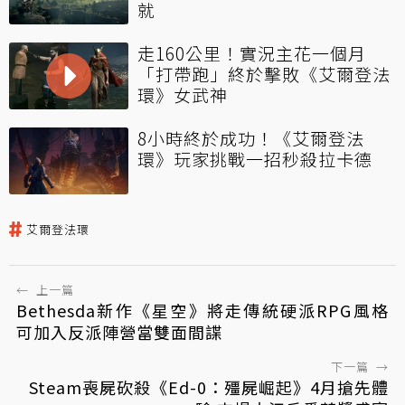
就
走160公里！實況主花一個月
「打帶跑」終於擊敗《艾爾登法
環》女武神
8小時終於成功！《艾爾登法
環》玩家挑戰一招秒殺拉卡德
艾爾登法環
←
上一篇
Bethesda新作《星空》將走傳統硬派RPG風格
可加入反派陣營當雙面間諜
下一篇
→
Steam喪屍砍殺《Ed-0：殭屍崛起》4月搶先體