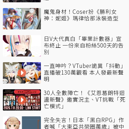
魔鬼身材！Coser扮《勝利女
神：妮姬》瑪律恰那泳裝造型
日V大代真白「畢業計數器」宣
布終止 一份來自粉絲500天的告
別
一直呻吟？VTuber詭異「抖動」
直播破130萬觀看 本人發最新聲
明
30人全數陣亡！《艾恩葛朗特迴
盪新聲》邀實況主、VT挑戰「死
亡模式」
完全失言！日本「黑白RPG」作
者喊「大東亞共榮圈萬歲」被中