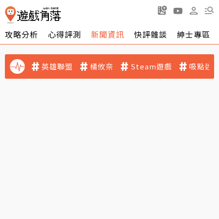
攻略分析
心得評測
新聞資訊
快評雜談
紳士專區
英雄聯盟
橘攸奈
Steam遊戲
吸點迷