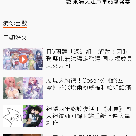
驗 來場大江戶番茄醬盛宴
猜你喜歡
同類好文
日V團體「深淵組」解散！因財
務惡化無法穩定營運 同步揭成員
未來去向
展現大胸襟！Coser扮《絕區
零》蕾米埃爾粉絲福利給好給滿
神隱兩年終於復活！《冰菓》同
人神繪師回歸 P站重新上傳大量
創作