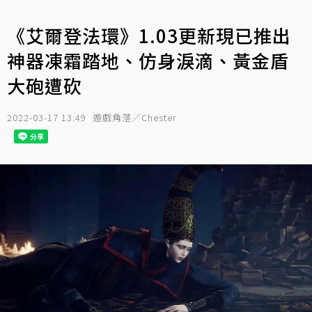
《艾爾登法環》1.03更新現已推出
神器凍霜踏地、仿身淚滴、黃金盾
大砲遭砍
2022-03-17 13:49
遊戲角落／Chester