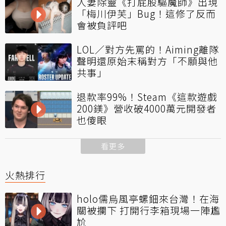
人妻除靈《打屁股驅魔師》出現
「梅川伊芙」Bug！這修了反而
會被負評吧
LOL／對方先罵的！Aiming離隊
聲明還原始末稱對方「不願與他
共事」
退款率99%！Steam《這款遊戲
200鎂》營收破4000萬元開發者
也傻眼
看更多
火熱排行
holo儒烏風亭螺鈿來台灣！在海
關被攔下 打開行李箱現場一陣尷
尬