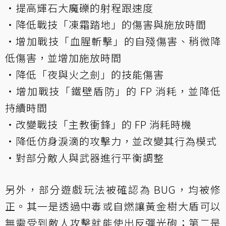
・提高輝石大魔礫的射程跟速度
・降低戰技「凍霜踏地」的傷害與施放時間
・增加戰技「血腥斬擊」的自殘傷害、稍微降
低傷害，並增加施放時間
・降低「夜與火之劍」的技能傷害
・增加戰技「鐵壁盾防」的 FP 消耗，並降低
持續時間
・改變戰技「主教衝鋒」的 FP 消耗時機
・降低仿身淚滴的攻擊力，並改變其行為模式
・對部分敵人與武器進行平衡調整
另外，部分遊戲玩法被確認為 BUG，均被修
正。其一是透過中毒或自燃讓黃金樹大盾可以
無需受到敵人攻擊就能使出反彈光砲；第二是