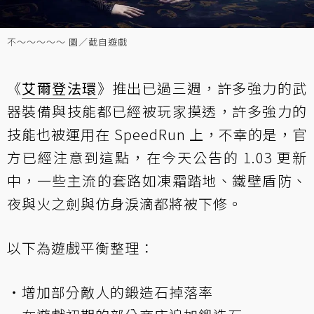
不～～～～～ 圖／截自遊戲
《
艾爾登法環
》推出已過三週，許多強力的武
器裝備與技能都已經被玩家摸透，許多強力的
技能也被運用在 SpeedRun 上，不幸的是，官
方已經注意到這點，在今天公告的 1.03 更新
中，一些主流的套路如凍霜踏地、鐵壁盾防、
夜與火之劍與仿身淚滴都將被下修。
以下為遊戲平衡整理：
・增加部分敵人的鍛造石掉落率