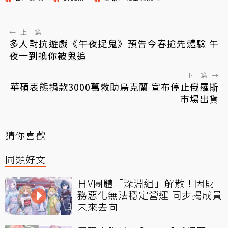
←
上一篇
多人對抗遊戲《午夜捉鬼》預告今春搶先體驗 午
夜一到換你被鬼追
下一篇
→
華碩表態捐款3000萬救助烏克蘭 宣布停止俄羅斯
市場出貨
猜你喜歡
同類好文
日V團體「深淵組」解散！因財
務惡化無法穩定營運 同步揭成員
未來去向