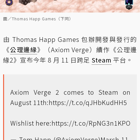
圖／Thomas Happ Games（下同）
由 Thomas Happ Games 包辦開發與發行的
《
公理邊緣
》（Axiom Verge）續作《公理邊
緣2》宣布今年 8 月 11 日跨足
Steam
平台。
Axiom Verge 2 comes to Steam on
August 11th:
https://t.co/qJHbKudHH5
Wishlist here:
https://t.co/RpNG3n1KPO
— Tom Happ (@AxiomVerge)
March 11,