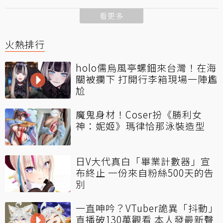
看更多
火熱排行
holo儒烏風亭螺鈿來台灣！在海
關被攔下 打開行李箱現場一陣尷
尬
魔鬼身材！Coser扮《勝利女
神：妮姬》瑪律恰那泳裝造型
日V大代真白「畢業計數器」宣
布終止 一份來自粉絲500天的告
別
一直呻吟？VTuber詭異「抖動」
直播破130萬觀看 本人發最新聲