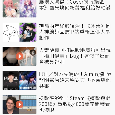
展現大胸襟！Coser扮《絕區
零》蕾米埃爾粉絲福利給好給滿
神隱兩年終於復活！《冰菓》同
人神繪師回歸 P站重新上傳大量
創作
人妻除靈《打屁股驅魔師》出現
「梅川伊芙」Bug！這修了反而
會被負評吧
LOL／對方先罵的！Aiming離隊
聲明還原始末稱對方「不願與他
共事」
退款率99%！Steam《這款遊戲
200鎂》營收破4000萬元開發者
也傻眼