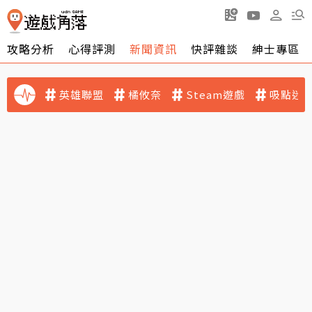
攻略分析
心得評測
新聞資訊
快評雜談
紳士專區
英雄聯盟
橘攸奈
Steam遊戲
吸點迷