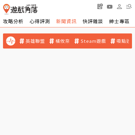
攻略分析
心得評測
新聞資訊
快評雜談
紳士專區
英雄聯盟
橘攸奈
Steam遊戲
吸點迷