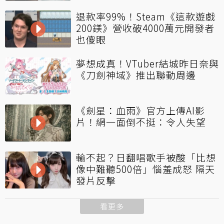
退款率99%！Steam《這款遊戲
200鎂》營收破4000萬元開發者
也傻眼
夢想成真！VTuber結城昨日奈與
《刀劍神域》推出聯動周邊
《劍星：血雨》官方上傳AI影
片！網一面倒不挺：令人失望
輸不起？日翻唱歌手被酸「比想
像中難聽500倍」惱羞成怒 隔天
發片反擊
看更多