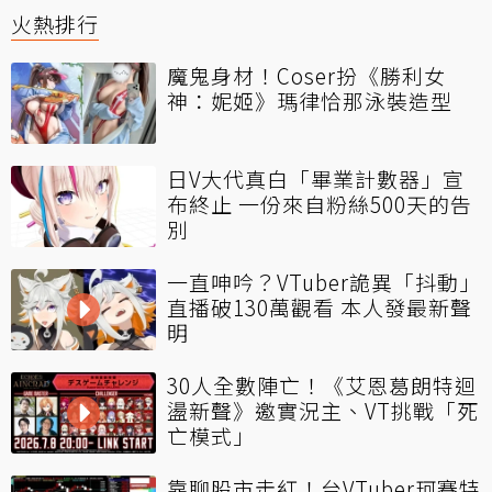
火熱排行
魔鬼身材！Coser扮《勝利女
神：妮姬》瑪律恰那泳裝造型
日V大代真白「畢業計數器」宣
布終止 一份來自粉絲500天的告
別
一直呻吟？VTuber詭異「抖動」
直播破130萬觀看 本人發最新聲
明
30人全數陣亡！《艾恩葛朗特迴
盪新聲》邀實況主、VT挑戰「死
亡模式」
靠聊股市走紅！台VTuber珂賽特