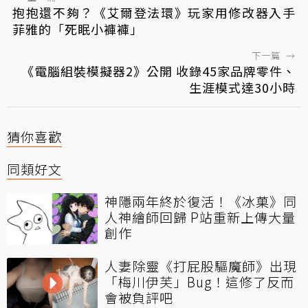
抱抱還不夠？《艾爾登法環》玩家用修改器入手
菲雅的「死眠小褲褲」
下一篇
→
《電腦組裝模擬器2》公開 收錄45家品牌零件、
生涯模式達30小時
猜你喜歡
同類好文
神隱兩年終於復活！《冰菓》同
人神繪師回歸 P站重新上傳大量
創作
人妻除靈《打屁股驅魔師》出現
「梅川伊芙」Bug！這修了反而
會被負評吧