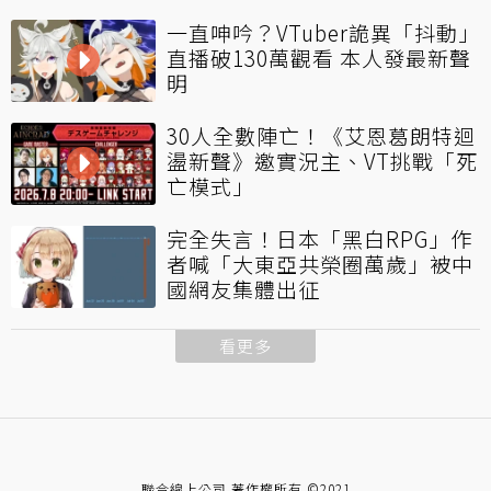
一直呻吟？VTuber詭異「抖動」
直播破130萬觀看 本人發最新聲
明
30人全數陣亡！《艾恩葛朗特迴
盪新聲》邀實況主、VT挑戰「死
亡模式」
完全失言！日本「黑白RPG」作
者喊「大東亞共榮圈萬歲」被中
國網友集體出征
看更多
聯合線上公司 著作權所有 ©2021