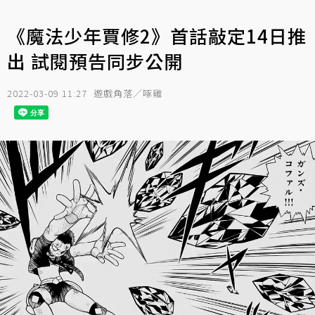
《魔法少年賈修2》首話敲定14日推
出 試閱預告同步公開
2022-03-09 11:27
遊戲角落／啄雞