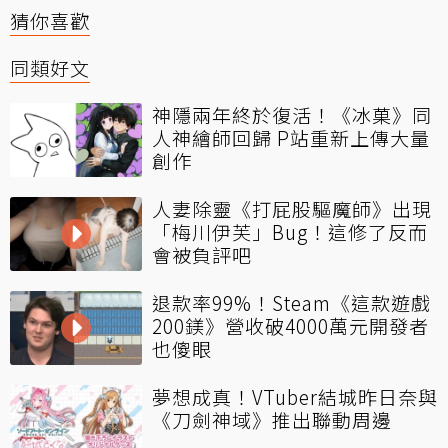
猜你喜歡
同類好文
神隱兩年終於復活！《冰菓》同
人神繪師回歸 P站重新上傳大量
創作
人妻除靈《打屁股驅魔師》出現
「梅川伊芙」Bug！這修了反而
會被負評吧
退款率99%！Steam《這款遊戲
200鎂》營收破4000萬元開發者
也傻眼
夢想成真！VTuber結城昨日奈與
《刀劍神域》推出聯動周邊