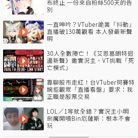
布終止 一份來自粉絲500天的告
別
一直呻吟？VTuber詭異「抖動」
直播破130萬觀看 本人發最新聲
明
30人全數陣亡！《艾恩葛朗特迴
盪新聲》邀實況主、VT挑戰「死
亡模式」
靠聊股市走紅！台VTuber珂賽特
婉拒觀眾「直播看盤」要求：我
正職是股票交易
LOL／1等就全錯？實況主小明
劍魔開噴Bin厄薩斯：根本不會
玩