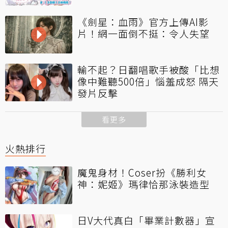
《劍星：血雨》官方上傳AI影
片！網一面倒不挺：令人失望
輸不起？日翻唱歌手被酸「比想
像中難聽500倍」惱羞成怒 隔天
發片反擊
看更多
火熱排行
魔鬼身材！Coser扮《勝利女
神：妮姬》瑪律恰那泳裝造型
日V大代真白「畢業計數器」宣