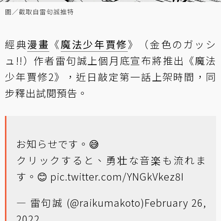
圖／截取自雷句誠推特
經典
漫畫
《
魔法少年賈修
》（金色のガッシ
ュ!!）作者雷句誠上個月底宣布將推出《魔法
少年賈修2》，近日敲定第一話上架時間，同
步釋出試閱預告。
お知らせです。😅
クリックすると、勇壮な音楽も流れま
す。😊
pic.twitter.com/YNGkVkez8I
— 雷句誠 (@raikumakoto)
February 26,
2022