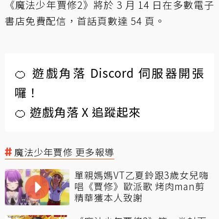
《魔法少年賈修2》將於 3 月 14 日在多數電子
書店免費配信，首話頁數達 54 頁。
🍊 遊戲角落 Discord 伺服器開張
囉！
🍊 遊戲角落 X 追蹤起來
魔法少年賈修 更多報導
單親媽媽VT乙夏鈴跟3歲女兒嗨
唱《賈修》歐派歌 烤肉man剪
精華獲本人致謝