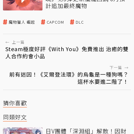
計追加最終魔物
魔物獵人 崛起
CAPCOM
DLC
←
上一篇
Steam極度好評《With You》免費推出 治癒的雙
人合作約會小品
下一篇
→
前有迷因！《艾爾登法環》的烏龜是一種狗嗎？
這杯水要進二階了！
猜你喜歡
同類好文
日V團體「深淵組」解散！因財