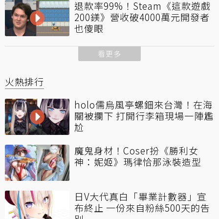
退款率99%！Steam《這款遊戲
200鎂》營收破4000萬元開發者
也傻眼
看更多
火熱排行
holo儒烏風亭螺鈿來台灣！在海
關被攔下 打開行李箱現場一陣尷
尬
魔鬼身材！Coser扮《勝利女
神：妮姬》瑪律恰那泳裝造型
日V大代真白「畢業計數器」宣
布終止 一份來自粉絲500天的告
別