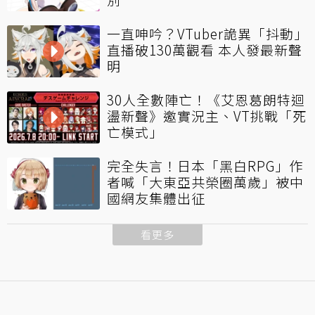
一直呻吟？VTuber詭異「抖動」
直播破130萬觀看 本人發最新聲
明
30人全數陣亡！《艾恩葛朗特迴
盪新聲》邀實況主、VT挑戰「死
亡模式」
完全失言！日本「黑白RPG」作
者喊「大東亞共榮圈萬歲」被中
國網友集體出征
看更多