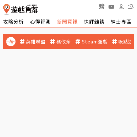
攻略分析
心得評測
新聞資訊
快評雜談
紳士專區
英雄聯盟
橘攸奈
Steam遊戲
吸點迷