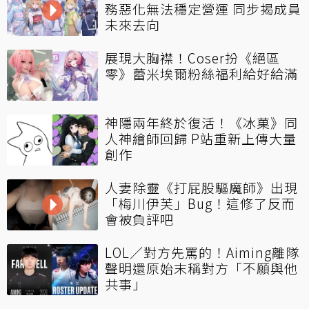
務惡化無法穩定營運 同步揭成員
未來去向
展現大胸襟！Coser扮《絕區
零》蕾米埃爾粉絲福利給好給滿
神隱兩年終於復活！《冰菓》同
人神繪師回歸 P站重新上傳大量
創作
人妻除靈《打屁股驅魔師》出現
「梅川伊芙」Bug！這修了反而
會被負評吧
LOL／對方先罵的！Aiming離隊
聲明還原始末稱對方「不願與他
共事」