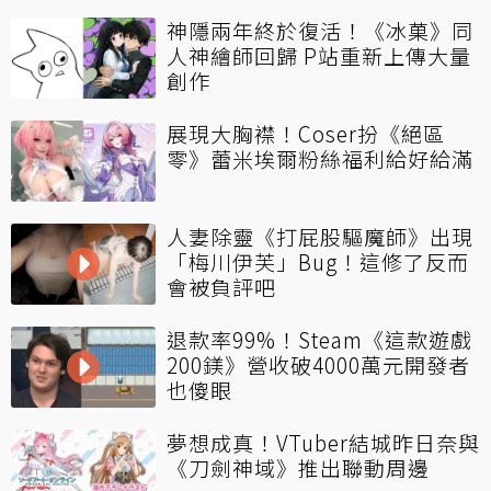
神隱兩年終於復活！《冰菓》同
人神繪師回歸 P站重新上傳大量
創作
展現大胸襟！Coser扮《絕區
零》蕾米埃爾粉絲福利給好給滿
人妻除靈《打屁股驅魔師》出現
「梅川伊芙」Bug！這修了反而
會被負評吧
退款率99%！Steam《這款遊戲
200鎂》營收破4000萬元開發者
也傻眼
夢想成真！VTuber結城昨日奈與
《刀劍神域》推出聯動周邊