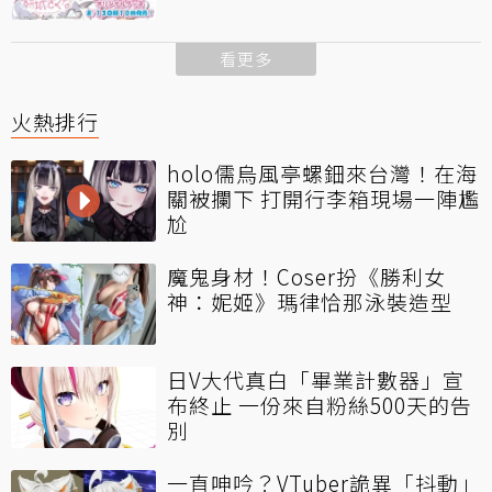
看更多
火熱排行
holo儒烏風亭螺鈿來台灣！在海
關被攔下 打開行李箱現場一陣尷
尬
魔鬼身材！Coser扮《勝利女
神：妮姬》瑪律恰那泳裝造型
日V大代真白「畢業計數器」宣
布終止 一份來自粉絲500天的告
別
一直呻吟？VTuber詭異「抖動」