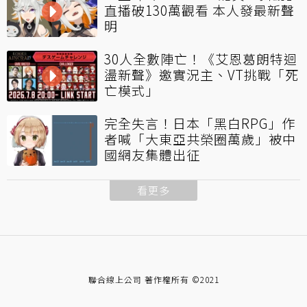
直播破130萬觀看 本人發最新聲
明
30人全數陣亡！《艾恩葛朗特迴
盪新聲》邀實況主、VT挑戰「死
亡模式」
完全失言！日本「黑白RPG」作
者喊「大東亞共榮圈萬歲」被中
國網友集體出征
看更多
聯合線上公司 著作權所有 ©2021