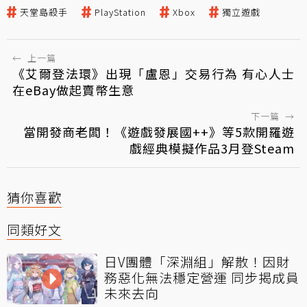
天堂島殺手
PlayStation
Xbox
獨立遊戲
←
上一篇
《艾爾登法環》出現「盧恩」交易行為 有心人士
在eBay做起賣幣生意
下一篇
→
當開發商老闆！《遊戲發展國++》等5款開羅遊
戲經典模擬作品3月登Steam
猜你喜歡
同類好文
日V團體「深淵組」解散！因財
務惡化無法穩定營運 同步揭成員
未來去向