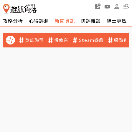
攻略分析
心得評測
新聞資訊
快評雜談
紳士專區
英雄聯盟
橘攸奈
Steam遊戲
吸點迷