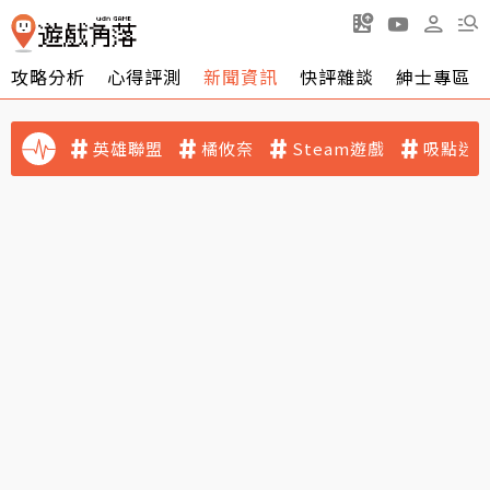
攻略分析
心得評測
新聞資訊
快評雜談
紳士專區
英雄聯盟
橘攸奈
Steam遊戲
吸點迷