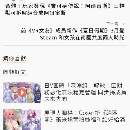
合體！玩家發現《寶可夢傳說：阿爾宙斯》三神
獸可拆解組合成阿爾宙斯
下一篇
→
前《VR女友》成員新作《夏日假期》3月登
Steam 和女孩在南國共度兩人時光
猜你喜歡
同類好文
日V團體「深淵組」解散！因財
務惡化無法穩定營運 同步揭成員
未來去向
展現大胸襟！Coser扮《絕區
零》蕾米埃爾粉絲福利給好給滿