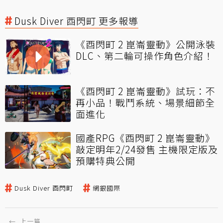
Dusk Diver 酉閃町 更多報導
《酉閃町 2 崑崙靈動》公開泳裝
DLC、第二輪可操作角色介紹！
《酉閃町 2 崑崙靈動》試玩：不
再小品！戰鬥系統、場景細節全
面進化
國產RPG《酉閃町 2 崑崙靈動》
敲定明年2/24發售 主機限定版及
預購特典公開
Dusk Diver 酉閃町
網銀國際
←
上一篇