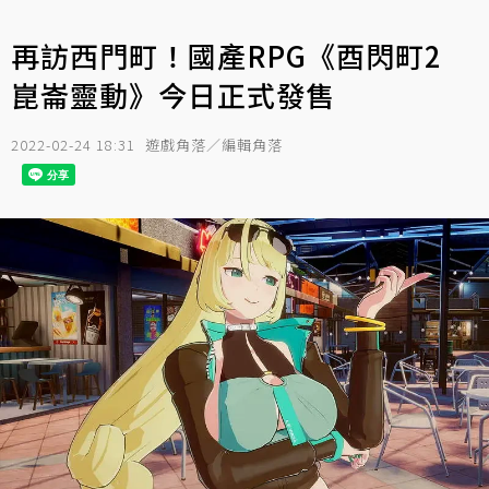
再訪西門町！國產RPG《酉閃町2
崑崙靈動》今日正式發售
2022-02-24 18:31
遊戲角落／編輯角落