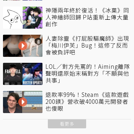
神隱兩年終於復活！《冰菓》同
人神繪師回歸 P站重新上傳大量
創作
人妻除靈《打屁股驅魔師》出現
「梅川伊芙」Bug！這修了反而
會被負評吧
LOL／對方先罵的！Aiming離隊
聲明還原始末稱對方「不願與他
共事」
退款率99%！Steam《這款遊戲
200鎂》營收破4000萬元開發者
也傻眼
看更多