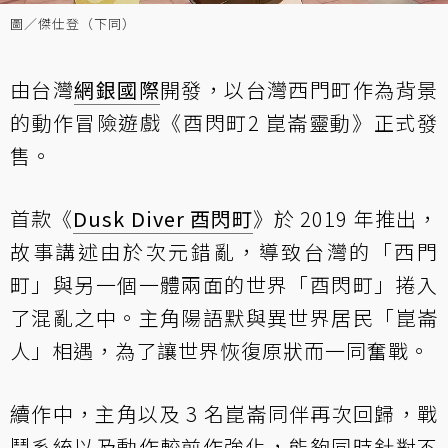
圖／傑仕登（下同）
由台灣
網銀國際
開發，以台灣西門町作為背景
的動作冒險遊戲《酉閃町2 崑崙靈動》正式發
售。
首款《
Dusk Diver 酉閃町
》於 2019 年推出，
故事講述由於次元錯亂，導致台灣的「西門
町」與另一個一體兩面的世界「酉閃町」捲入
了混亂之中。主角陽語默與異世界居民「崑崙
人」相遇，為了讓世界恢復原狀而一同奮戰。
續作中，主角以及 3 名崑崙同伴再次回歸，戰
鬥系統以及動作較前作強化，能夠同時針對不