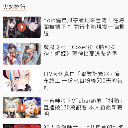
火熱排行
holo儒烏風亭螺鈿來台灣！在海
關被攔下 打開行李箱現場一陣尷
尬
魔鬼身材！Coser扮《勝利女
神：妮姬》瑪律恰那泳裝造型
日V大代真白「畢業計數器」宣
布終止 一份來自粉絲500天的告
別
一直呻吟？VTuber詭異「抖動」
直播破130萬觀看 本人發最新聲
明
30人全數陣亡！《艾恩葛朗特迴