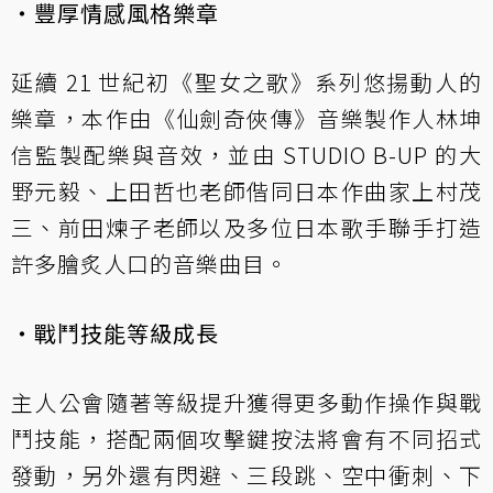
・豐厚情感風格樂章
延續 21 世紀初《聖女之歌》系列悠揚動人的
樂章，本作由《仙劍奇俠傳》音樂製作人林坤
信監製配樂與音效，並由 STUDIO B-UP 的大
野元毅、上田哲也老師偕同日本作曲家上村茂
三、前田煉子老師以及多位日本歌手聯手打造
許多膾炙人口的音樂曲目。
・戰鬥技能等級成長
主人公會隨著等級提升獲得更多動作操作與戰
鬥技能，搭配兩個攻擊鍵按法將會有不同招式
發動，另外還有閃避、三段跳、空中衝刺、下