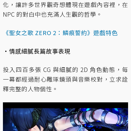
化，讓許多世界觀奇想體現在遊戲內容裡，在
NPC 的對白中也充滿人生觀的哲學。
《聖女之歌 ZERO 2：鱗痕誓約》遊戲特色
・情感細膩長篇故事表現
投入四百多張 CG 與細膩的 2D 角色動態，每
一幕都經過耐心雕琢鏡頭與音樂校對，立求詮
釋完整的人物個性。