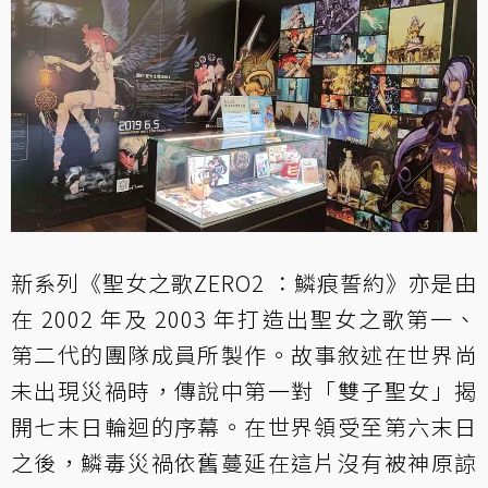
新系列《聖女之歌ZERO2 ：鱗痕誓約》亦是由
在 2002 年及 2003 年打造出聖女之歌第一、
第二代的團隊成員所製作。故事敘述在世界尚
未出現災禍時，傳說中第一對「雙子聖女」揭
開七末日輪迴的序幕。在世界領受至第六末日
之後，鱗毒災禍依舊蔓延在這片沒有被神原諒