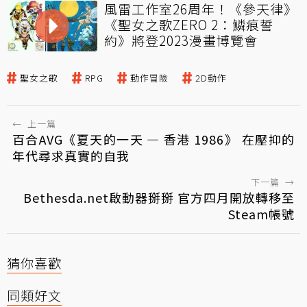
風雷工作室26周年！《參天律》
《聖女之歌ZERO 2：鱗痕誓
約》將登2023漫畫博覽會
聖女之歌
RPG
動作冒險
2D動作
←
上一篇
百合AVG《夏天的一天 — 香港 1986》 在壓抑的
年代尋求真實的自我
下一篇
→
Bethesda.net啟動器掰掰 官方四月開放轉移至
Steam帳號
猜你喜歡
同類好文