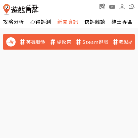
攻略分析
心得評測
新聞資訊
快評雜談
紳士專區
英雄聯盟
橘攸奈
Steam遊戲
吸點迷