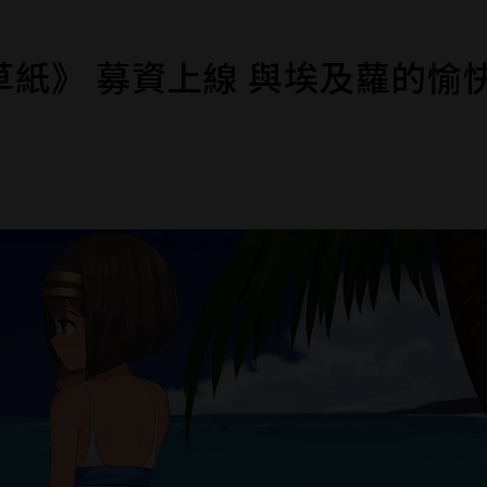
草紙》 募資上線 與埃及蘿的愉