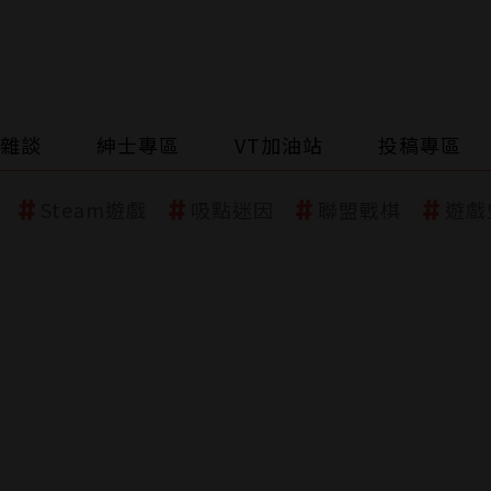
雜談
紳士專區
VT加油站
投稿專區
Steam遊戲
吸點迷因
聯盟戰棋
遊戲