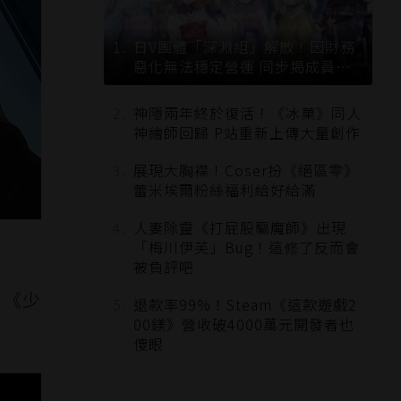
日V團體「深淵組」解散！因財務
惡化無法穩定營運 同步揭成員未
來去向
神隱兩年終於復活！《冰菓》同人
神繪師回歸 P站重新上傳大量創作
展現大胸襟！Coser扮《絕區零》
蕾米埃爾粉絲福利給好給滿
人妻除靈《打屁股驅魔師》出現
「梅川伊芙」Bug！這修了反而會
被負評吧
G《少
退款率99%！Steam《這款遊戲2
00鎂》營收破4000萬元開發者也
傻眼