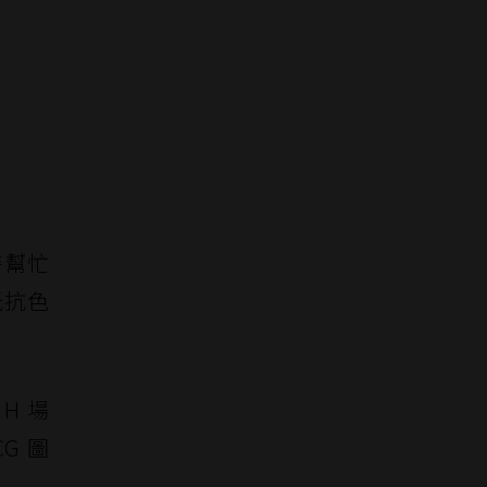
時幫忙
抵抗色
H 場
G 圖