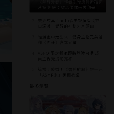
《熱舞青春》作者手繪流暢舞蹈影
片掀議 網：應該請你來做動畫
美夢成真！holo森美聲演唱《來
自深淵：覺醒的神秘》片頭曲
從漫畫中走出來！健身主播完美詮
釋《刃牙》宮本武藏
VSPO!限定餐廳即將登陸台港 成
員主視覺提前亮相
這樣比較香！《碧藍航線》推千元
「ASMR米」飯糰掀議
最多瀏覽