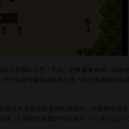
指派的各種的任務，例如：釣魚籌備食物、跳舞
：大小姐會想盡辦法誘惑主角，而玩家要儘可能
。
每當玩家滿足阿斯塔蒂的願望時，將會觸發含有 
 28 個包含插圖的特殊事件，97 張以上的 C