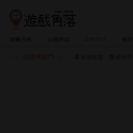
攻略分析
心得評測
新聞資訊
快評
話題傳送門
英雄聯盟
橘攸奈