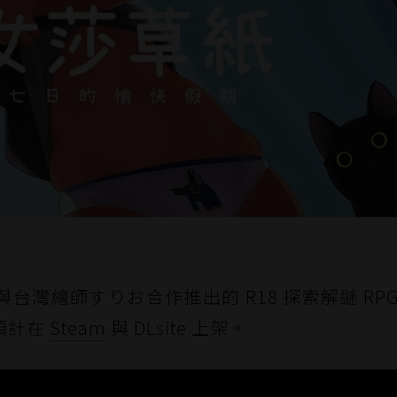
灣繪師すりお合作推出的 R18 探索解謎 RP
預計在
Steam
與 DLsite 上架。