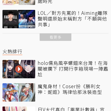
處時光
LOL／對方先罵的！Aiming離隊
聲明還原始末稱對方「不願與他
共事」
看更多
火熱排行
holo儒烏風亭螺鈿來台灣！在海
關被攔下 打開行李箱現場一陣尷
尬
魔鬼身材！Coser扮《勝利女
神：妮姬》瑪律恰那泳裝造型
日V大代真白「畢業計數器」宣