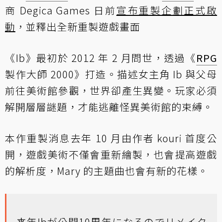
商 Degica Games 日前
宣布重製企劃正式啟
動
，並釋出全新重製遊戲畫面
《Ib》最初於 2012 年 2 月問世，透過《
RPG
製作大師 2000》打造。描述女主角 Ib 與父母
前往美術館參觀，世界卻產生異變。玩家必須
解開層層謎題，才能逃離怪異美術館的束縛。
本作重製消息去年 10 月由作者 kouri 首度公
開，遊戲美術不僅會重新繪製，也會提高遊戲
的解析度，Mary 的主題曲也會有新的花樣。
来年Ibが公開10周年になるのでリメイク