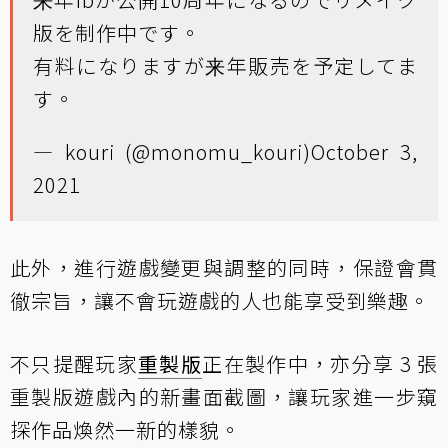
版を制作中です。
有料になりますが来年販売を予定してま
す。
— kouri (@monomu_kouri)
October 3,
2021
此外，進行遊戲變更與調整的同時，保證會貫
徹宗旨，讓不會玩遊戲的人也能享受到樂趣。
不只提醒玩家
重製版
正在製作中，亦分享 3 張
重製版遊戲內的新畫面截圖，讓玩家進一步窺
探作品煥然一新的樣貌。