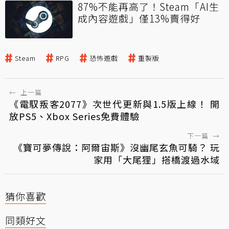
87%不能再高了！Steam「AI生
成內容遊戲」僅13%賣得好
Steam
RPG
恐怖遊戲
重製版
←
上一篇
《電馭叛客2077》次世代更新與1.5版上線！ 開
放PS5、Xbox Series免費體驗
下一篇
→
《寶可夢傳說：阿爾宙斯》沒幽尾玄魚可騎？ 玩
家用「大尾狸」搭橋渡過水域
猜你喜歡
同類好文