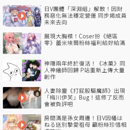
日V團體「深淵組」解散！因財
務惡化無法穩定營運 同步揭成員
未來去向
展現大胸襟！Coser扮《絕區
零》蕾米埃爾粉絲福利給好給滿
神隱兩年終於復活！《冰菓》同
人神繪師回歸 P站重新上傳大量
創作
人妻除靈《打屁股驅魔師》出現
「梅川伊芙」Bug！這修了反而
會被負評吧
房間滿是孫女周邊！日V因幡は
ねる送別摯愛祖母 籲粉絲珍惜相