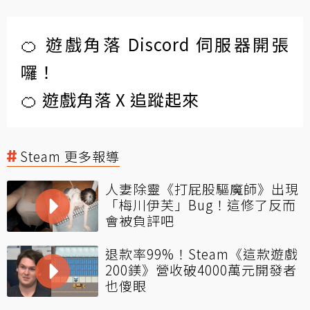
🍊 遊戲角落 Discord 伺服器開張
囉！
🍊 遊戲角落 X 追蹤起來
Steam 更多報導
人妻除靈《打屁股驅魔師》出現
「梅川伊芙」Bug！這修了反而
會被負評吧
退款率99%！Steam《這款遊戲
200鎂》營收破4000萬元開發者
也傻眼