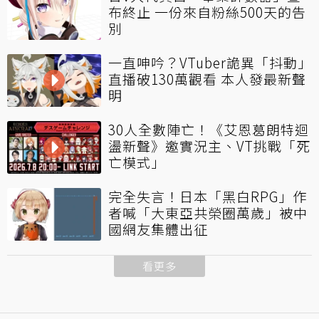
布終止 一份來自粉絲500天的告
別
一直呻吟？VTuber詭異「抖動」
直播破130萬觀看 本人發最新聲
明
30人全數陣亡！《艾恩葛朗特迴
盪新聲》邀實況主、VT挑戰「死
亡模式」
完全失言！日本「黑白RPG」作
者喊「大東亞共榮圈萬歲」被中
國網友集體出征
看更多