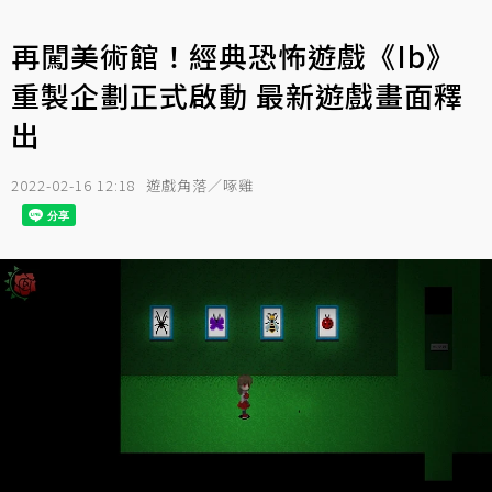
再闖美術館！經典恐怖遊戲《Ib》
重製企劃正式啟動 最新遊戲畫面釋
出
2022-02-16 12:18
遊戲角落／啄雞