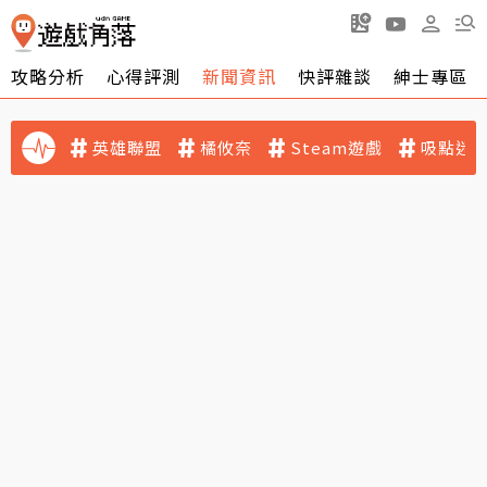
攻略分析
心得評測
新聞資訊
快評雜談
紳士專區
英雄聯盟
橘攸奈
Steam遊戲
吸點迷