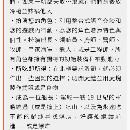
們，如果一切都失敗…那就在他們背後放
冷槍並嫁禍他人
・扮演您的角色：
利用整合式語音交談和
您的遊戲內行動，為您的角色增添特色與
個性。扮演船長、領航員、廚師、醫師、
牧師、皇家海軍、獵人，或是工程師，所
有角色都擁有獨特的初始裝備和被動能力
・所吃即所得：
在北極要求溫飽，就必須
作出一些困難的選擇；切開屍體並用屍塊
製作武器或是食物
・成為一位船長：
駕駛一艘 19 世紀的軍
艦繞過（或是撞上）冰山，以及為永遠吃
不飽的鍋爐尋找煤炭，好讓船繼續前
進......或是爆炸