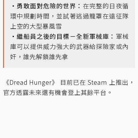
・勇敢面對危險的世界：
在完整的日夜循
環中規劃時間，並試著逃過籠罩在遠征隊
上空的大型暴風雪
・繼船員之後的目標－全新軍械庫：
軍械
庫可以提供威力強大的武器給探險家或內
奸，誰先解鎖誰先拿
《Dread Hunger》 目前已在 Steam 上推出，
官方透露未來還有機會登上其餘平台。