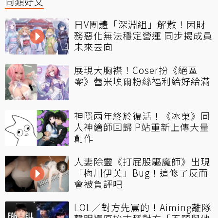
同類好文
日V團體「深淵組」解散！因財
務惡化無法穩定營運 同步揭成員
未來去向
展現大胸襟！Coser扮《絕區
零》蕾米埃爾粉絲福利給好給滿
神隱兩年終於復活！《冰菓》同
人神繪師回歸 P站重新上傳大量
創作
人妻除靈《打屁股驅魔師》出現
「梅川伊芙」Bug！這修了反而
會被負評吧
LOL／對方先罵的！Aiming離隊