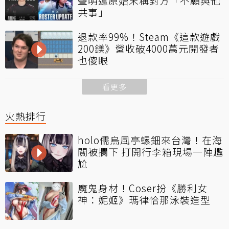
聲明還原始末稱對方「不願與他
共事」
退款率99%！Steam《這款遊戲
200鎂》營收破4000萬元開發者
也傻眼
看更多
火熱排行
holo儒烏風亭螺鈿來台灣！在海
關被攔下 打開行李箱現場一陣尷
尬
魔鬼身材！Coser扮《勝利女
神：妮姬》瑪律恰那泳裝造型