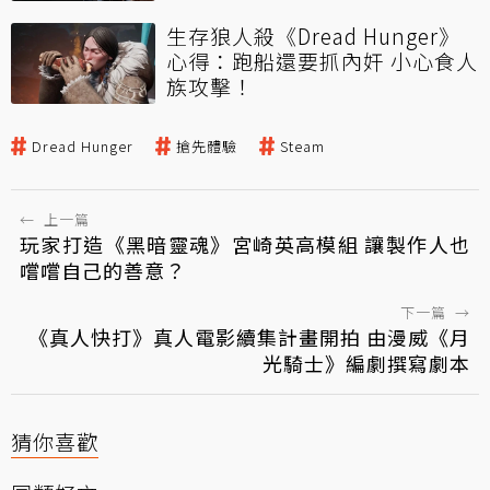
生存狼人殺《Dread Hunger》
心得：跑船還要抓內奸 小心食人
族攻擊！
Dread Hunger
搶先體驗
Steam
←
上一篇
玩家打造《黑暗靈魂》宮崎英高模組 讓製作人也
嚐嚐自己的善意？
下一篇
→
《真人快打》真人電影續集計畫開拍 由漫威《月
光騎士》編劇撰寫劇本
猜你喜歡