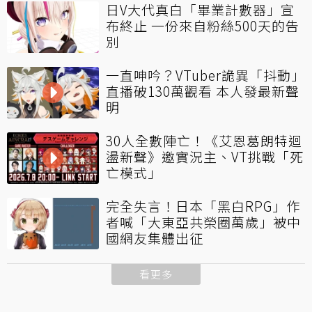
日V大代真白「畢業計數器」宣
布終止 一份來自粉絲500天的告
別
一直呻吟？VTuber詭異「抖動」
直播破130萬觀看 本人發最新聲
明
30人全數陣亡！《艾恩葛朗特迴
盪新聲》邀實況主、VT挑戰「死
亡模式」
完全失言！日本「黑白RPG」作
者喊「大東亞共榮圈萬歲」被中
國網友集體出征
看更多