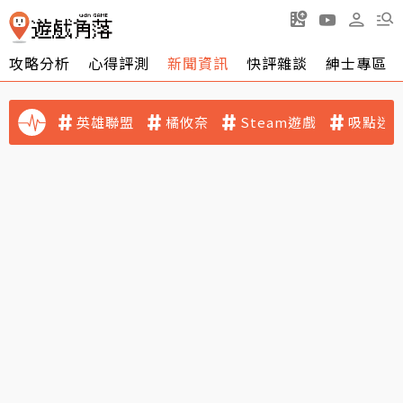
攻略分析
心得評測
新聞資訊
快評雜談
紳士專區
英雄聯盟
橘攸奈
Steam遊戲
吸點迷